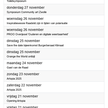
Toiletsymposium
2025
donderdag 27 november
Symposium Community art Zwolle
2025
woensdag 26 november
Inspiratiesessie Raadslid zijn in tijden van polarisatie
2025
woensdag 26 november
PROO Overijssel 'Ouderen en digitale weerbaarheid'
2025
dinsdag 25 november
Save the date bijeenkomst Burgerberaad Klimaat
2025
dinsdag 25 november
Orange the World ontbijt
2025
maandag 24 november
Gast van de Raad
2025
zondag 23 november
Artopia 2025
2025
zaterdag 22 november
Artopia 2025
2025
vrijdag 21 november
Opening Artopia
2025
vrijdag 21 november