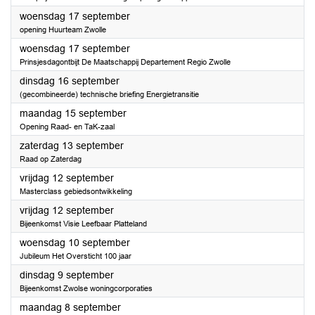
2025
woensdag 17 september
opening Huurteam Zwolle
2025
woensdag 17 september
Prinsjesdagontbijt De Maatschappij Departement Regio Zwolle
2025
dinsdag 16 september
(gecombineerde) technische briefing Energietransitie
2025
maandag 15 september
Opening Raad- en TaK-zaal
2025
zaterdag 13 september
Raad op Zaterdag
2025
vrijdag 12 september
Masterclass gebiedsontwikkeling
2025
vrijdag 12 september
Bijeenkomst Visie Leefbaar Platteland
2025
woensdag 10 september
Jubileum Het Oversticht 100 jaar
2025
dinsdag 9 september
Bijeenkomst Zwolse woningcorporaties
2025
maandag 8 september