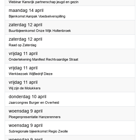
Webinar Kansrijk partnerschap jeugd en gezin
2025
maandag 14 april
Bijenkomst Aanpak Voedselverspilling
2025
zaterdag 12 april
Buurtbijeenkomst Onze Wijk Holtenbroek
2025
zaterdag 12 april
Raad op Zaterdag
2025
vrijdag 11 april
Ondertekening Manifest Rechtvaardige Straat
2025
vrijdag 11 april
Werkbezoek WijBedrijf Dieze
2025
vrijdag 11 april
Wij zijn de Molukkers
2025
donderdag 10 april
Jaarcongres Burger en Overheid
2025
woensdag 9 april
Ploegenpresentatie Hanzerenners
2025
woensdag 9 april
Subregionale bijeenkomst Regio Zwolle
2025
woensdag 9 april