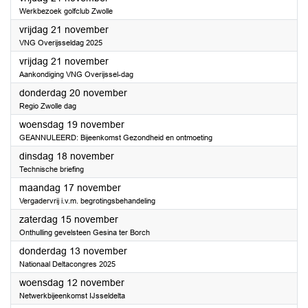
Werkbezoek golfclub Zwolle
2025
vrijdag 21 november
VNG Overijsseldag 2025
2025
vrijdag 21 november
Aankondiging VNG Overijssel-dag
2025
donderdag 20 november
Regio Zwolle dag
2025
woensdag 19 november
GEANNULEERD: Bijeenkomst Gezondheid en ontmoeting
2025
dinsdag 18 november
Technische briefing
2025
maandag 17 november
Vergadervrij i.v.m. begrotingsbehandeling
2025
zaterdag 15 november
Onthulling gevelsteen Gesina ter Borch
2025
donderdag 13 november
Nationaal Deltacongres 2025
2025
woensdag 12 november
Netwerkbijeenkomst IJsseldelta