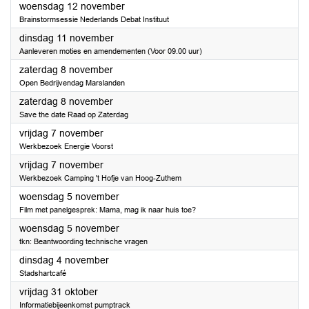
2025
woensdag 12 november
Brainstormsessie Nederlands Debat Instituut
2025
dinsdag 11 november
Aanleveren moties en amendementen (Voor 09.00 uur)
2025
zaterdag 8 november
Open Bedrijvendag Marslanden
2025
zaterdag 8 november
Save the date Raad op Zaterdag
2025
vrijdag 7 november
Werkbezoek Energie Voorst
2025
vrijdag 7 november
Werkbezoek Camping 't Hofje van Hoog-Zuthem
2025
woensdag 5 november
Film met panelgesprek: Mama, mag ik naar huis toe?
2025
woensdag 5 november
tkn: Beantwoording technische vragen
2025
dinsdag 4 november
Stadshartcafé
2025
vrijdag 31 oktober
Informatiebijeenkomst pumptrack