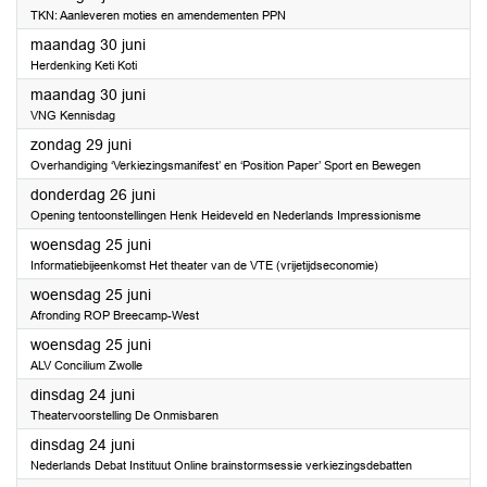
TKN: Aanleveren moties en amendementen PPN
2025
maandag 30 juni
Herdenking Keti Koti
2025
maandag 30 juni
VNG Kennisdag
2025
zondag 29 juni
Overhandiging ‘Verkiezingsmanifest’ en ‘Position Paper’ Sport en Bewegen
2025
donderdag 26 juni
Opening tentoonstellingen Henk Heideveld en Nederlands Impressionisme
2025
woensdag 25 juni
Informatiebijeenkomst Het theater van de VTE (vrijetijdseconomie)
2025
woensdag 25 juni
Afronding ROP Breecamp-West
2025
woensdag 25 juni
ALV Concilium Zwolle
2025
dinsdag 24 juni
Theatervoorstelling De Onmisbaren
2025
dinsdag 24 juni
Nederlands Debat Instituut Online brainstormsessie verkiezingsdebatten