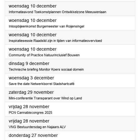
2025
woensdag 10 december
Informatieavond Toekomstplannen Ontwikkelzone Meeuwenlaan
2025
woensdag 10 december
Inloopbijeenkomst Burgemeester van Roijensingel
2025
woensdag 10 december
Inspiratiesessie Raadslid zijn in tijden van informatieovervloed
2025
woensdag 10 december
Community of Practice Natuurinclusief Bouwen
2025
dinsdag 9 december
Technische briefing Monitor Koers sociaal domein
2025
woensdag 3 december
Save the date Netwerkborrel Stadshartcafé
2025
zaterdag 29 november
Mini-conferentie Transparant over Wind op Land
2025
vrijdag 28 november
PCN Cannabiscongres 2025
2025
vrijdag 28 november
VNG Bestuurdersdag en Najaars ALV
2025
donderdag 27 november