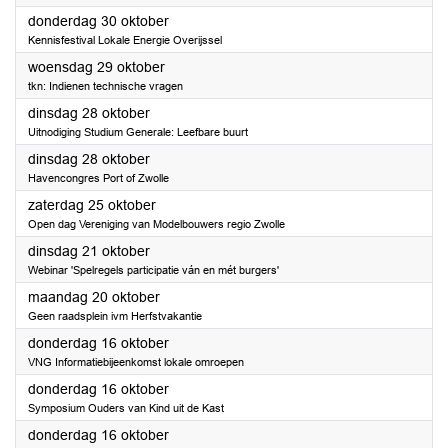
2025
donderdag 30 oktober
Kennisfestival Lokale Energie Overijssel
2025
woensdag 29 oktober
tkn: Indienen technische vragen
2025
dinsdag 28 oktober
Uitnodiging Studium Generale: Leefbare buurt
2025
dinsdag 28 oktober
Havencongres Port of Zwolle
2025
zaterdag 25 oktober
Open dag Vereniging van Modelbouwers regio Zwolle
2025
dinsdag 21 oktober
Webinar 'Spelregels participatie ván en mét burgers'
2025
maandag 20 oktober
Geen raadsplein ivm Herfstvakantie
2025
donderdag 16 oktober
VNG Informatiebijeenkomst lokale omroepen
2025
donderdag 16 oktober
Symposium Ouders van Kind uit de Kast
2025
donderdag 16 oktober