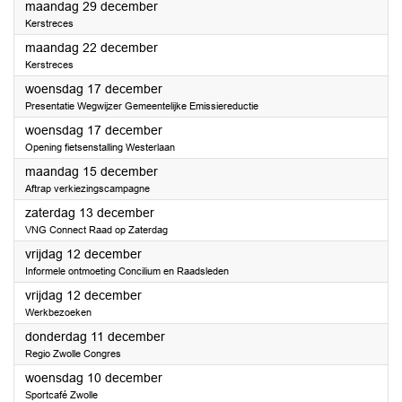
2025
maandag 29 december
Kerstreces
2025
maandag 22 december
Kerstreces
2025
woensdag 17 december
Presentatie Wegwijzer Gemeentelijke Emissiereductie
2025
woensdag 17 december
Opening fietsenstalling Westerlaan
2025
maandag 15 december
Aftrap verkiezingscampagne
2025
zaterdag 13 december
VNG Connect Raad op Zaterdag
2025
vrijdag 12 december
Informele ontmoeting Concilium en Raadsleden
2025
vrijdag 12 december
Werkbezoeken
2025
donderdag 11 december
Regio Zwolle Congres
2025
woensdag 10 december
Sportcafé Zwolle