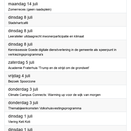
2025
maandag 14 juli
Zomerreces (geen raadsplein)
2025
dinsdag 8 juli
Stadshartcafé
2025
dinsdag 8 juli
Leeratelier uitdaagrecht inwonerparticipatie en klimaat
2025
dinsdag 8 juli
Kennissessie Goede digitale dienstverlening in de gemeente als speerpunt in
verkiezingsprogramma’s
2025
zaterdag 5 juli
Academie Fraterhuis 'Trump en de strijd om de grondwet'
2025
vrijdag 4 juli
Bezoek Spoorzone
2025
donderdag 3 juli
Climate Campus Connects: Warming up voor de wijk van morgen
2025
donderdag 3 juli
Themabijeenkomsten Volkshuisvestingsprogramma
2025
dinsdag 1 juli
Viering Keti Koti
2025
dinsdag 1 juli