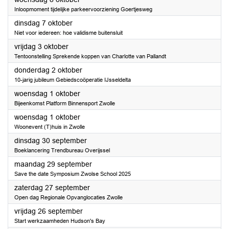
Inloopmoment tijdelijke parkeervoorziening Goertjesweg
2025
dinsdag 7 oktober
Niet voor iedereen: hoe validisme buitensluit
2025
vrijdag 3 oktober
Tentoonstelling Sprekende koppen van Charlotte van Pallandt
2025
donderdag 2 oktober
10-jarig jubileum Gebiedscoöperatie IJsseldelta
2025
woensdag 1 oktober
Bijeenkomst Platform Binnensport Zwolle
2025
woensdag 1 oktober
Woonevent (T)huis in Zwolle
2025
dinsdag 30 september
Boeklancering Trendbureau Overijssel
2025
maandag 29 september
Save the date Symposium Zwolse School 2025
2025
zaterdag 27 september
Open dag Regionale Opvanglocaties Zwolle
2025
vrijdag 26 september
Start werkzaamheden Hudson's Bay