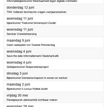
Informatiebijeenkomst Weerbaarheid tegen digitale criminelen
2025
donderdag 12 juni
TKN: Indienen technische vragen voorjaarsstukken
2025
woensdag 11 juni
bijeenkomst ‘Toekomst binnensport Zwolle’
2025
woensdag 11 juni
Seminar Crisisbeheersing
2025
maandag 9 juni
Geen raadsplein ivm Tweede Pinksterdag
2025
woensdag 4 juni
Save the date Informatiemarkt Stadshartcafé
2025
woensdag 4 juni
Slotbijeenkomst Stolpersteineproject
2025
dinsdag 3 juni
Bijeenkomst Gemeenschapszin in wonen en werken
2025
maandag 2 juni
Bijeenkomst 5 cursus Politiek Actief
2025
vrijdag 30 mei
Panelgesprek dakloosheid zichtbaar maken
2025
woensdag 28 mei