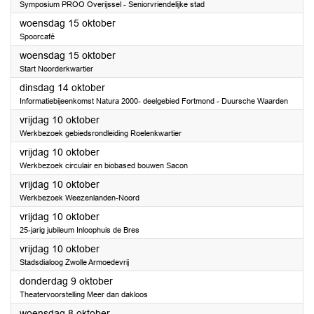
Symposium PROO Overijssel - Seniorvriendelijke stad
2025
woensdag 15 oktober
Spoorcafé
2025
woensdag 15 oktober
Start Noorderkwartier
2025
dinsdag 14 oktober
Informatiebijeenkomst Natura 2000- deelgebied Fortmond - Duursche Waarden
2025
vrijdag 10 oktober
Werkbezoek gebiedsrondleiding Roelenkwartier
2025
vrijdag 10 oktober
Werkbezoek circulair en biobased bouwen Sacon
2025
vrijdag 10 oktober
Werkbezoek Weezenlanden-Noord
2025
vrijdag 10 oktober
25-jarig jubileum Inloophuis de Bres
2025
vrijdag 10 oktober
Stadsdialoog Zwolle Armoedevrij
2025
donderdag 9 oktober
Theatervoorstelling Meer dan dakloos
2025
woensdag 8 oktober