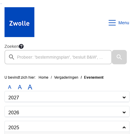
Ga naar de inhoud van deze pagina
Ga naar het zoeken
Ga naar het menu
Menu
Zoeken
U bevindt zich hier:
Home
Vergaderingen
Evenement
A
A
A
2027
2026
2025