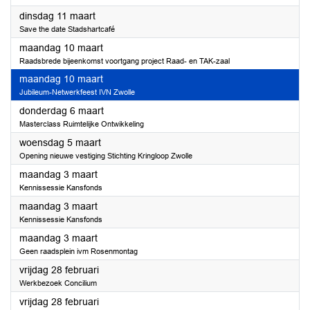
2025
dinsdag 11 maart
Save the date Stadshartcafé
2025
maandag 10 maart
Raadsbrede bijeenkomst voortgang project Raad- en TAK-zaal
2025
maandag 10 maart
Jubileum-Netwerkfeest IVN Zwolle
2025
donderdag 6 maart
Masterclass Ruimtelijke Ontwikkeling
2025
woensdag 5 maart
Opening nieuwe vestiging Stichting Kringloop Zwolle
2025
maandag 3 maart
Kennissessie Kansfonds
2025
maandag 3 maart
Kennissessie Kansfonds
2025
maandag 3 maart
Geen raadsplein ivm Rosenmontag
2025
vrijdag 28 februari
Werkbezoek Concilium
2025
vrijdag 28 februari