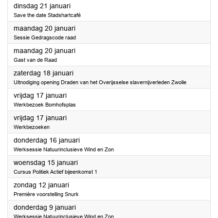
2025
dinsdag 21 januari
Save the date Stadshartcafé
2025
maandag 20 januari
Sessie Gedragscode raad
2025
maandag 20 januari
Gast van de Raad
2025
zaterdag 18 januari
Uitnodiging opening Draden van het Overijsselse slavernijverleden Zwolle
2025
vrijdag 17 januari
Werkbezoek Bomhofsplas
2025
vrijdag 17 januari
Werkbezoeken
2025
donderdag 16 januari
Werksessie Natuurinclusieve Wind en Zon
2025
woensdag 15 januari
Cursus Politiek Actief bijeenkomst 1
2025
zondag 12 januari
Première voorstelling Snurk
2025
donderdag 9 januari
Werksessie Natuurinclusieve Wind en Zon