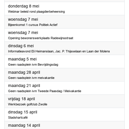
2025
donderdag 8 mei
Webinar beleid rond plaagdierbeheersing
2025
woensdag 7 mei
Bijeenkomst 1 cursus Politiek Actief
2025
woensdag 7 mei
Opening bewonerswerkplaats Radewijnsstraat
2025
dinsdag 6 mei
Informatieavond Eli Heimanslaan, Jac. P. Thijsselaan en Laan der Molens
2025
maandag 5 mei
Geen raadsplein ivm Bevrijdingsdag
2025
maandag 28 april
Geen raadsplein ivm meivakantie
2025
maandag 21 april
Geen raadsplein ivm Tweede Paasdag / Meivakantie
2025
vrijdag 18 april
Werkbezoek golfclub Zwolle
2025
dinsdag 15 april
Stadshartcafé
2025
maandag 14 april