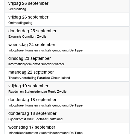
2025
vrijdag 26 september
Vechtdaldag
2025
vrijdag 26 september
Ontmoetingsdag
2025
donderdag 25 september
Excursie Concilium Zwolle
2025
woensdag 24 september
Inloopbijeenkomsten vluchtelingenopvang De Tippe
2025
dinsdag 23 september
informatiebijeenkomst Noorderkwartier
2025
maandag 22 september
Theatervoorstelling Paradise Circus Island
2025
vrijdag 19 september
Raads- en Statenledendag Regio Zwolle
2025
donderdag 18 september
Inloopbijeenkomsten vluchtelingenopvang De Tippe
2025
donderdag 18 september
Bijeenkomst Visie Leefbaar Platteland
2025
woensdag 17 september
Inloopbijeenkomsten vluchtelingenopvang De Tippe