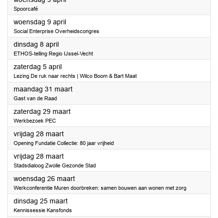
Spoorcafé
2025
woensdag 9 april
Social Enterprise Overheidscongres
2025
dinsdag 8 april
ETHOS-telling Regio IJssel-Vecht
2025
zaterdag 5 april
Lezing De ruk naar rechts | Wilco Boom & Bart Maat
2025
maandag 31 maart
Gast van de Raad
2025
zaterdag 29 maart
Werkbezoek PEC
2025
vrijdag 28 maart
Opening Fundatie Collectie: 80 jaar vrijheid
2025
vrijdag 28 maart
Stadsdialoog Zwolle Gezonde Stad
2025
woensdag 26 maart
Werkconferentie Muren doorbreken: samen bouwen aan wonen met zorg
2025
dinsdag 25 maart
Kennissessie Kansfonds