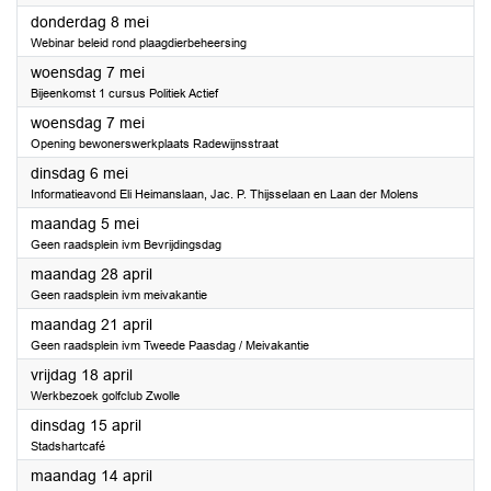
2025
donderdag 8 mei
Webinar beleid rond plaagdierbeheersing
2025
woensdag 7 mei
Bijeenkomst 1 cursus Politiek Actief
2025
woensdag 7 mei
Opening bewonerswerkplaats Radewijnsstraat
2025
dinsdag 6 mei
Informatieavond Eli Heimanslaan, Jac. P. Thijsselaan en Laan der Molens
2025
maandag 5 mei
Geen raadsplein ivm Bevrijdingsdag
2025
maandag 28 april
Geen raadsplein ivm meivakantie
2025
maandag 21 april
Geen raadsplein ivm Tweede Paasdag / Meivakantie
2025
vrijdag 18 april
Werkbezoek golfclub Zwolle
2025
dinsdag 15 april
Stadshartcafé
2025
maandag 14 april