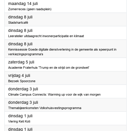
2025
maandag 14 juli
Zomerreces (geen raadsplein)
2025
dinsdag 8 juli
Stadshartcafé
2025
dinsdag 8 juli
Leeratelier uitdaagrecht inwonerparticipatie en klimaat
2025
dinsdag 8 juli
Kennissessie Goede digitale dienstverlening in de gemeente als speerpunt in
verkiezingsprogramma’s
2025
zaterdag 5 juli
Academie Fraterhuis 'Trump en de strijd om de grondwet'
2025
vrijdag 4 juli
Bezoek Spoorzone
2025
donderdag 3 juli
Climate Campus Connects: Warming up voor de wijk van morgen
2025
donderdag 3 juli
Themabijeenkomsten Volkshuisvestingsprogramma
2025
dinsdag 1 juli
Viering Keti Koti
2025
dinsdag 1 juli