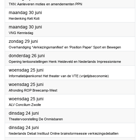
TKN: Aanleveren moties en amendementen PPN
2025
maandag 30 juni
Herdenking Keti Koti
2025
maandag 30 juni
VNG Kennisdag
2025
zondag 29 juni
Overhandiging ‘Verkiezingsmanifest’ en ‘Position Paper’ Sport en Bewegen
2025
donderdag 26 juni
Opening tentoonstellingen Henk Heideveld en Nederlands Impressionisme
2025
woensdag 25 juni
Informatiebijeenkomst Het theater van de VTE (vrijetijdseconomie)
2025
woensdag 25 juni
Afronding ROP Breecamp-West
2025
woensdag 25 juni
ALV Concilium Zwolle
2025
dinsdag 24 juni
Theatervoorstelling De Onmisbaren
2025
dinsdag 24 juni
Nederlands Debat Instituut Online brainstormsessie verkiezingsdebatten