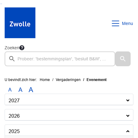
Ga naar de inhoud van deze pagina
Ga naar het zoeken
Ga naar het menu
Menu
Zoeken
U bevindt zich hier:
Home
Vergaderingen
Evenement
A
A
A
2027
2026
2025