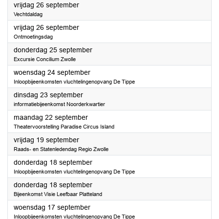
2025
vrijdag 26 september
Vechtdaldag
2025
vrijdag 26 september
Ontmoetingsdag
2025
donderdag 25 september
Excursie Concilium Zwolle
2025
woensdag 24 september
Inloopbijeenkomsten vluchtelingenopvang De Tippe
2025
dinsdag 23 september
informatiebijeenkomst Noorderkwartier
2025
maandag 22 september
Theatervoorstelling Paradise Circus Island
2025
vrijdag 19 september
Raads- en Statenledendag Regio Zwolle
2025
donderdag 18 september
Inloopbijeenkomsten vluchtelingenopvang De Tippe
2025
donderdag 18 september
Bijeenkomst Visie Leefbaar Platteland
2025
woensdag 17 september
Inloopbijeenkomsten vluchtelingenopvang De Tippe