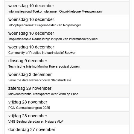
2025
woensdag 10 december
Informatieavond Toekomstplannen Ontwikkelzone Meeuwenlaan
2025
woensdag 10 december
Inloopbijeenkomst Burgemeester van Roijensingel
2025
woensdag 10 december
Inspiratiesessie Raadslid zijn in tijden van informatieovervloed
2025
woensdag 10 december
Community of Practice Natuurinclusief Bouwen
2025
dinsdag 9 december
Technische briefing Monitor Koers sociaal domein
2025
woensdag 3 december
Save the date Netwerkborrel Stadshartcafé
2025
zaterdag 29 november
Mini-conferentie Transparant over Wind op Land
2025
vrijdag 28 november
PCN Cannabiscongres 2025
2025
vrijdag 28 november
VNG Bestuurdersdag en Najaars ALV
2025
donderdag 27 november