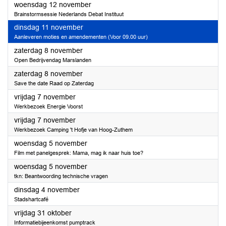
2025
woensdag 12 november
Brainstormsessie Nederlands Debat Instituut
2025
dinsdag 11 november
Aanleveren moties en amendementen (Voor 09.00 uur)
2025
zaterdag 8 november
Open Bedrijvendag Marslanden
2025
zaterdag 8 november
Save the date Raad op Zaterdag
2025
vrijdag 7 november
Werkbezoek Energie Voorst
2025
vrijdag 7 november
Werkbezoek Camping 't Hofje van Hoog-Zuthem
2025
woensdag 5 november
Film met panelgesprek: Mama, mag ik naar huis toe?
2025
woensdag 5 november
tkn: Beantwoording technische vragen
2025
dinsdag 4 november
Stadshartcafé
2025
vrijdag 31 oktober
Informatiebijeenkomst pumptrack