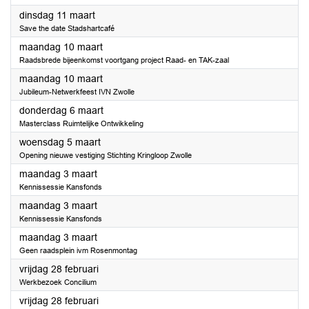
2025
dinsdag 11 maart
Save the date Stadshartcafé
2025
maandag 10 maart
Raadsbrede bijeenkomst voortgang project Raad- en TAK-zaal
2025
maandag 10 maart
Jubileum-Netwerkfeest IVN Zwolle
2025
donderdag 6 maart
Masterclass Ruimtelijke Ontwikkeling
2025
woensdag 5 maart
Opening nieuwe vestiging Stichting Kringloop Zwolle
2025
maandag 3 maart
Kennissessie Kansfonds
2025
maandag 3 maart
Kennissessie Kansfonds
2025
maandag 3 maart
Geen raadsplein ivm Rosenmontag
2025
vrijdag 28 februari
Werkbezoek Concilium
2025
vrijdag 28 februari