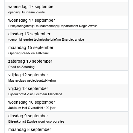
2025
woensdag 17 september
opening Huurteam Zwolle
2025
woensdag 17 september
Prinsjesdagontbijt De Maatschappij Departement Regio Zwolle
2025
dinsdag 16 september
(gecombineerde) technische briefing Energietransitie
2025
maandag 15 september
Opening Raad- en TaK-zaal
2025
zaterdag 13 september
Raad op Zaterdag
2025
vrijdag 12 september
Masterclass gebiedsontwikkeling
2025
vrijdag 12 september
Bijeenkomst Visie Leefbaar Platteland
2025
woensdag 10 september
Jubileum Het Oversticht 100 jaar
2025
dinsdag 9 september
Bijeenkomst Zwolse woningcorporaties
2025
maandag 8 september