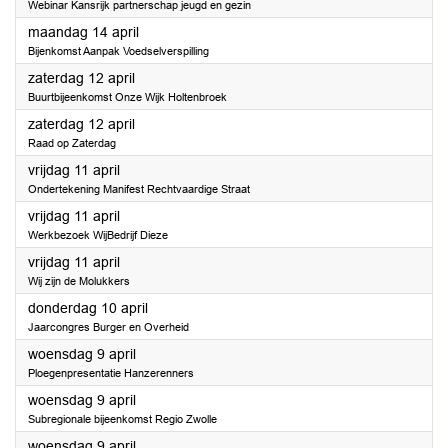
Webinar Kansrijk partnerschap jeugd en gezin
2025
maandag 14 april
Bijenkomst Aanpak Voedselverspilling
2025
zaterdag 12 april
Buurtbijeenkomst Onze Wijk Holtenbroek
2025
zaterdag 12 april
Raad op Zaterdag
2025
vrijdag 11 april
Ondertekening Manifest Rechtvaardige Straat
2025
vrijdag 11 april
Werkbezoek WijBedrijf Dieze
2025
vrijdag 11 april
Wij zijn de Molukkers
2025
donderdag 10 april
Jaarcongres Burger en Overheid
2025
woensdag 9 april
Ploegenpresentatie Hanzerenners
2025
woensdag 9 april
Subregionale bijeenkomst Regio Zwolle
2025
woensdag 9 april