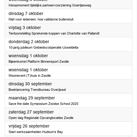
Inloopmoment tijdelijke parkeervoorziening Goertjesweg
2025
dinsdag 7 oktober
Niet voor iedereen: hoe validisme buitensluit
2025
vrijdag 3 oktober
Tentoonstelling Sprekende koppen van Charlotte van Pallandt
2025
donderdag 2 oktober
10-jarig jubileum Gebiedscoöperatie IJsseldelta
2025
woensdag 1 oktober
Bijeenkomst Platform Binnensport Zwolle
2025
woensdag 1 oktober
Woonevent (T)huis in Zwolle
2025
dinsdag 30 september
Boeklancering Trendbureau Overijssel
2025
maandag 29 september
Save the date Symposium Zwolse School 2025
2025
zaterdag 27 september
Open dag Regionale Opvanglocaties Zwolle
2025
vrijdag 26 september
Start werkzaamheden Hudson's Bay