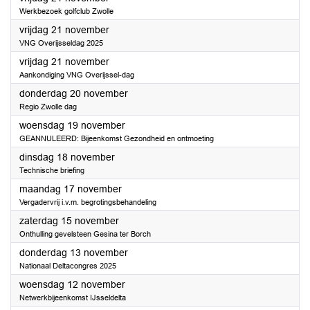
Werkbezoek golfclub Zwolle
2025
vrijdag 21 november
VNG Overijsseldag 2025
2025
vrijdag 21 november
Aankondiging VNG Overijssel-dag
2025
donderdag 20 november
Regio Zwolle dag
2025
woensdag 19 november
GEANNULEERD: Bijeenkomst Gezondheid en ontmoeting
2025
dinsdag 18 november
Technische briefing
2025
maandag 17 november
Vergadervrij i.v.m. begrotingsbehandeling
2025
zaterdag 15 november
Onthulling gevelsteen Gesina ter Borch
2025
donderdag 13 november
Nationaal Deltacongres 2025
2025
woensdag 12 november
Netwerkbijeenkomst IJsseldelta