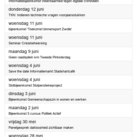
Informatiebijeenkomst Weerbaarheid tegen digitale criminelen
2025
donderdag 12 juni
TKN: Indienen technische vragen voorjaarsstukken
2025
woensdag 11 juni
bijeenkomst ‘Toekomst binnensport Zwolle’
2025
woensdag 11 juni
Seminar Crisisbeheersing
2025
maandag 9 juni
Geen raadsplein ivm Tweede Pinksterdag
2025
woensdag 4 juni
Save the date Informatiemarkt Stadshartcafé
2025
woensdag 4 juni
Slotbijeenkomst Stolpersteineproject
2025
dinsdag 3 juni
Bijeenkomst Gemeenschapszin in wonen en werken
2025
maandag 2 juni
Bijeenkomst 5 cursus Politiek Actief
2025
vrijdag 30 mei
Panelgesprek dakloosheid zichtbaar maken
2025
woensdag 28 mei