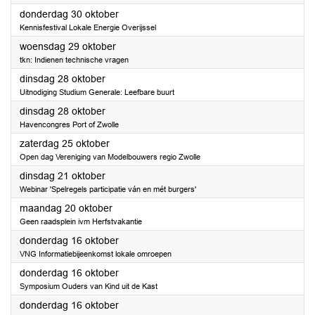
2025
donderdag 30 oktober
Kennisfestival Lokale Energie Overijssel
2025
woensdag 29 oktober
tkn: Indienen technische vragen
2025
dinsdag 28 oktober
Uitnodiging Studium Generale: Leefbare buurt
2025
dinsdag 28 oktober
Havencongres Port of Zwolle
2025
zaterdag 25 oktober
Open dag Vereniging van Modelbouwers regio Zwolle
2025
dinsdag 21 oktober
Webinar 'Spelregels participatie ván en mét burgers'
2025
maandag 20 oktober
Geen raadsplein ivm Herfstvakantie
2025
donderdag 16 oktober
VNG Informatiebijeenkomst lokale omroepen
2025
donderdag 16 oktober
Symposium Ouders van Kind uit de Kast
2025
donderdag 16 oktober