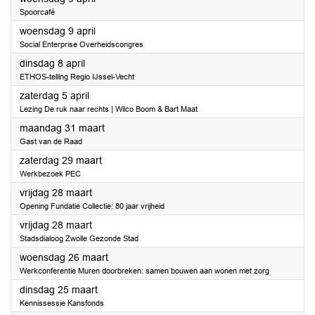
Spoorcafé
2025
woensdag 9 april
Social Enterprise Overheidscongres
2025
dinsdag 8 april
ETHOS-telling Regio IJssel-Vecht
2025
zaterdag 5 april
Lezing De ruk naar rechts | Wilco Boom & Bart Maat
2025
maandag 31 maart
Gast van de Raad
2025
zaterdag 29 maart
Werkbezoek PEC
2025
vrijdag 28 maart
Opening Fundatie Collectie: 80 jaar vrijheid
2025
vrijdag 28 maart
Stadsdialoog Zwolle Gezonde Stad
2025
woensdag 26 maart
Werkconferentie Muren doorbreken: samen bouwen aan wonen met zorg
2025
dinsdag 25 maart
Kennissessie Kansfonds