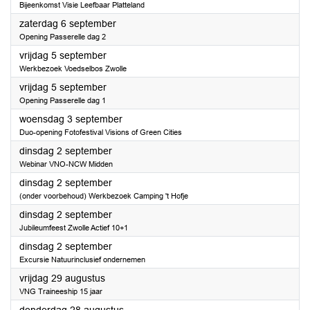
Bijeenkomst Visie Leefbaar Platteland
2025
zaterdag 6 september
Opening Passerelle dag 2
2025
vrijdag 5 september
Werkbezoek Voedselbos Zwolle
2025
vrijdag 5 september
Opening Passerelle dag 1
2025
woensdag 3 september
Duo-opening Fotofestival Visions of Green Cities
2025
dinsdag 2 september
Webinar VNO-NCW Midden
2025
dinsdag 2 september
(onder voorbehoud) Werkbezoek Camping 't Hofje
2025
dinsdag 2 september
Jubileumfeest Zwolle Actief 10+1
2025
dinsdag 2 september
Excursie Natuurinclusief ondernemen
2025
vrijdag 29 augustus
VNG Traineeship 15 jaar
2025