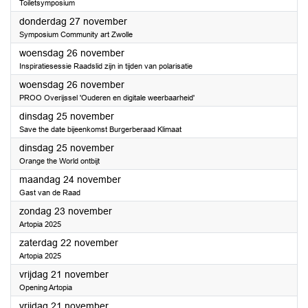
Toiletsymposium
2025
donderdag 27 november
Symposium Community art Zwolle
2025
woensdag 26 november
Inspiratiesessie Raadslid zijn in tijden van polarisatie
2025
woensdag 26 november
PROO Overijssel 'Ouderen en digitale weerbaarheid'
2025
dinsdag 25 november
Save the date bijeenkomst Burgerberaad Klimaat
2025
dinsdag 25 november
Orange the World ontbijt
2025
maandag 24 november
Gast van de Raad
2025
zondag 23 november
Artopia 2025
2025
zaterdag 22 november
Artopia 2025
2025
vrijdag 21 november
Opening Artopia
2025
vrijdag 21 november