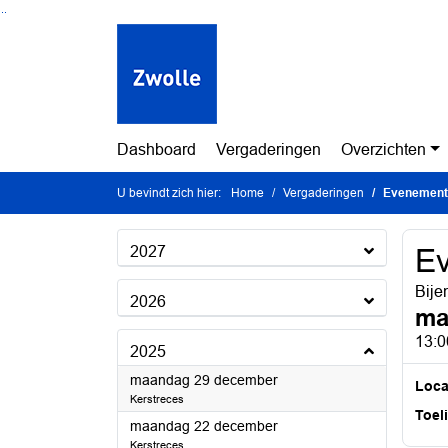
Ga naar de inhoud van deze pagina
Ga naar het zoeken
Ga naar het menu
Dashboard
Vergaderingen
Overzichten
U bevindt zich hier:
Home
Vergaderingen
Evenement
2027
E
Bije
2026
ma
13:0
2025
2025
maandag 29 december
Loca
Kerstreces
Toel
2025
maandag 22 december
Kerstreces