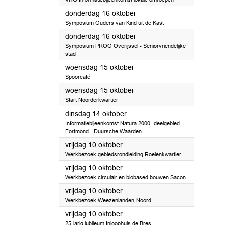
2025
donderdag 16 oktober
Symposium Ouders van Kind uit de Kast
2025
donderdag 16 oktober
Symposium PROO Overijssel - Seniorvriendelijke
stad
2025
woensdag 15 oktober
Spoorcafé
2025
woensdag 15 oktober
Start Noorderkwartier
2025
dinsdag 14 oktober
Informatiebijeenkomst Natura 2000- deelgebied
Fortmond - Duursche Waarden
2025
vrijdag 10 oktober
Werkbezoek gebiedsrondleiding Roelenkwartier
2025
vrijdag 10 oktober
Werkbezoek circulair en biobased bouwen Sacon
2025
vrijdag 10 oktober
Werkbezoek Weezenlanden-Noord
2025
vrijdag 10 oktober
25-jarig jubileum Inloophuis de Bres