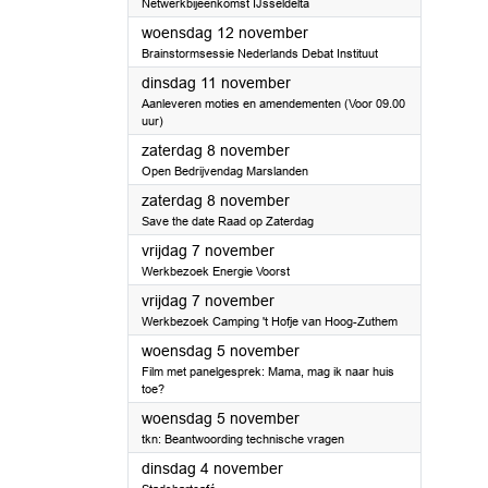
Netwerkbijeenkomst IJsseldelta
2025
woensdag 12 november
Brainstormsessie Nederlands Debat Instituut
2025
dinsdag 11 november
Aanleveren moties en amendementen (Voor 09.00
uur)
2025
zaterdag 8 november
Open Bedrijvendag Marslanden
2025
zaterdag 8 november
Save the date Raad op Zaterdag
2025
vrijdag 7 november
Werkbezoek Energie Voorst
2025
vrijdag 7 november
Werkbezoek Camping 't Hofje van Hoog-Zuthem
2025
woensdag 5 november
Film met panelgesprek: Mama, mag ik naar huis
toe?
2025
woensdag 5 november
tkn: Beantwoording technische vragen
2025
dinsdag 4 november