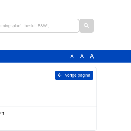
A
A
A
Vorige pagina
org