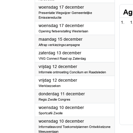
2025
woensdag 17 december
Ag
Presentatie Wegwijzer Gemeentelijke
Emissiereductie
1
2025
woensdag 17 december
Opening fietsenstalling Westerlaan
2025
maandag 15 december
Aftrap verkiezingscampagne
2025
zaterdag 13 december
VNG Connect Raad op Zaterdag
2025
vrijdag 12 december
Informele ontmoeting Concilium en Raadsleden
2025
vrijdag 12 december
Werkbezoeken
2025
donderdag 11 december
Regio Zwolle Congres
2025
woensdag 10 december
Sportcafé Zwolle
2025
woensdag 10 december
Informatieavond Toekomstplannen Ontwikkelzone
Meeuwenlaan