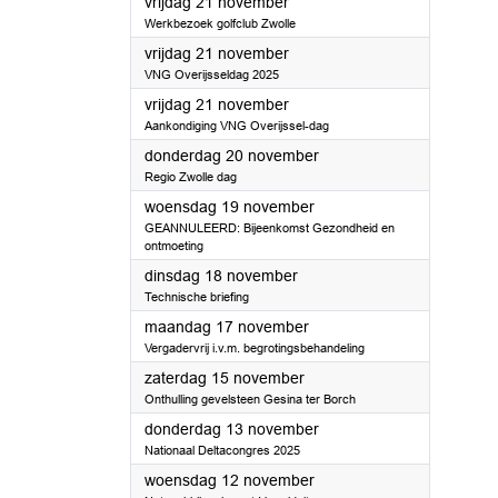
2025
vrijdag 21 november
Werkbezoek golfclub Zwolle
2025
vrijdag 21 november
VNG Overijsseldag 2025
2025
vrijdag 21 november
Aankondiging VNG Overijssel-dag
2025
donderdag 20 november
Regio Zwolle dag
2025
woensdag 19 november
GEANNULEERD: Bijeenkomst Gezondheid en
ontmoeting
2025
dinsdag 18 november
Technische briefing
2025
maandag 17 november
Vergadervrij i.v.m. begrotingsbehandeling
2025
zaterdag 15 november
Onthulling gevelsteen Gesina ter Borch
2025
donderdag 13 november
Nationaal Deltacongres 2025
2025
woensdag 12 november