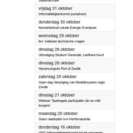
Stadshartcafé
2025
vrijdag 31 oktober
Informatiebijeenkomst pumptrack
2025
donderdag 30 oktober
Kennisfestival Lokale Energie Overijssel
2025
woensdag 29 oktober
tkn: Indienen technische vragen
2025
dinsdag 28 oktober
Uitnodiging Studium Generale: Leefbare buurt
2025
dinsdag 28 oktober
Havencongres Port of Zwolle
2025
zaterdag 25 oktober
Open dag Vereniging van Modelbouwers regio
Zwolle
2025
dinsdag 21 oktober
Webinar 'Spelregels participatie ván en mét
burgers'
2025
maandag 20 oktober
Geen raadsplein ivm Herfstvakantie
2025
donderdag 16 oktober
VNG Informatiebijeenkomst lokale omroepen