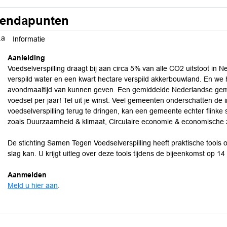
endapunten
.a
Informatie
Aanleiding
Voedselverspilling draagt bij aan circa 5% van alle CO2 uitstoot in N
verspild water en een kwart hectare verspild akkerbouwland. En w
avondmaaltijd van kunnen geven. Een gemiddelde Nederlandse gemee
voedsel per jaar! Tel uit je winst. Veel gemeenten onderschatten de 
voedselverspilling terug te dringen, kan een gemeente echter flinke
zoals Duurzaamheid & klimaat, Circulaire economie & economische z
De stichting Samen Tegen Voedselverspilling heeft praktische tool
slag kan. U krijgt uitleg over deze tools tijdens de bijeenkomst op 14 a
Aanmelden
Meld u hier aan
.