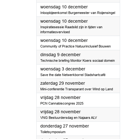
2025
woensdag 10 december
Inloopbijeenkomst Burgemeester van Roijensingel
2025
woensdag 10 december
Inspiratiesessie Raadslid zijn in tijden van
informatieovervloed
2025
woensdag 10 december
Community of Practice Natuurinclusief Bouwen
2025
dinsdag 9 december
Technische briefing Monitor Koers sociaal domein
2025
woensdag 3 december
Save the date Netwerkborrel Stadshartcafé
2025
zaterdag 29 november
Mini-conferentie Transparant over Wind op Land
2025
vrijdag 28 november
PCN Cannabiscongres 2025
2025
vrijdag 28 november
VNG Bestuurdersdag en Najaars ALV
2025
donderdag 27 november
Toiletsymposium