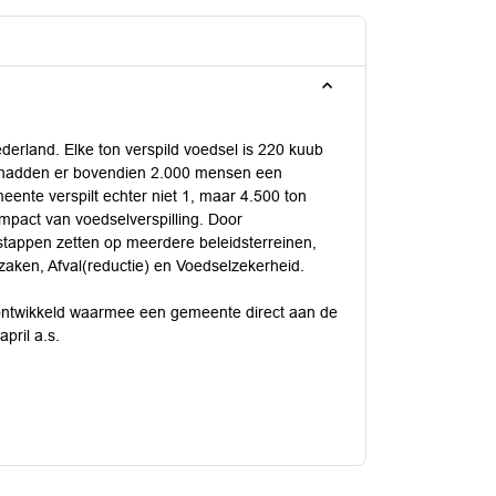
ederland. Elke ton verspild voedsel is 220 kuub
e hadden er bovendien 2.000 mensen een
nte verspilt echter niet 1, maar 4.500 ton
impact van voedselverspilling. Door
 stappen zetten op meerdere beleidsterreinen,
aken, Afval(reductie) en Voedselzekerheid.
s ontwikkeld waarmee een gemeente direct aan de
pril a.s.