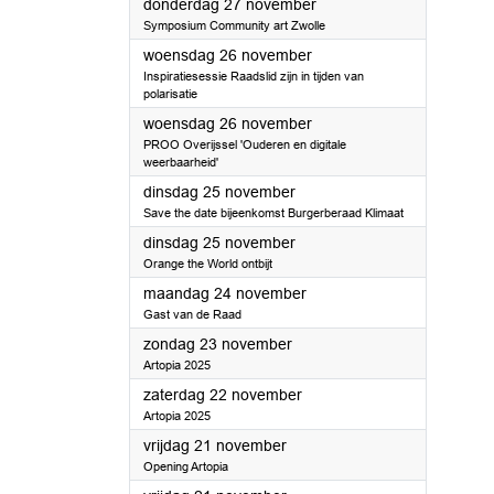
2025
donderdag 27 november
Symposium Community art Zwolle
2025
woensdag 26 november
Inspiratiesessie Raadslid zijn in tijden van
polarisatie
2025
woensdag 26 november
PROO Overijssel 'Ouderen en digitale
weerbaarheid'
2025
dinsdag 25 november
Save the date bijeenkomst Burgerberaad Klimaat
2025
dinsdag 25 november
Orange the World ontbijt
2025
maandag 24 november
Gast van de Raad
2025
zondag 23 november
Artopia 2025
2025
zaterdag 22 november
Artopia 2025
2025
vrijdag 21 november
Opening Artopia