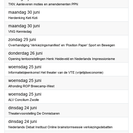
TKN: Aanleveren moties en amendementen PPN
2025
maandag 30 juni
Herdenking Keti Koti
2025
maandag 30 juni
VNG Kennisdag
2025
zondag 29 juni
Overhandiging ‘Verkiezingsmanifest’ en ‘Position Paper’ Sport en Bewegen
2025
donderdag 26 juni
Opening tentoonstellingen Henk Heideveld en Nederlands Impressionisme
2025
woensdag 25 juni
Informatiebijeenkomst Het theater van de VTE (vrijetijdseconomie)
2025
woensdag 25 juni
Afronding ROP Breecamp-West
2025
woensdag 25 juni
ALV Concilium Zwolle
2025
dinsdag 24 juni
Theatervoorstelling De Onmisbaren
2025
dinsdag 24 juni
Nederlands Debat Instituut Online brainstormsessie verkiezingsdebatten