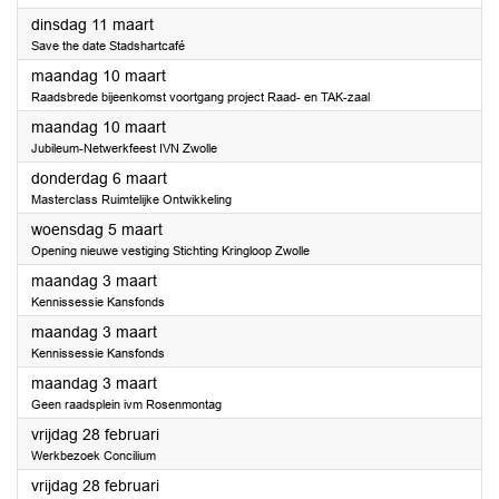
2025
dinsdag 11 maart
Save the date Stadshartcafé
2025
maandag 10 maart
Raadsbrede bijeenkomst voortgang project Raad- en TAK-zaal
2025
maandag 10 maart
Jubileum-Netwerkfeest IVN Zwolle
2025
donderdag 6 maart
Masterclass Ruimtelijke Ontwikkeling
2025
woensdag 5 maart
Opening nieuwe vestiging Stichting Kringloop Zwolle
2025
maandag 3 maart
Kennissessie Kansfonds
2025
maandag 3 maart
Kennissessie Kansfonds
2025
maandag 3 maart
Geen raadsplein ivm Rosenmontag
2025
vrijdag 28 februari
Werkbezoek Concilium
2025
vrijdag 28 februari