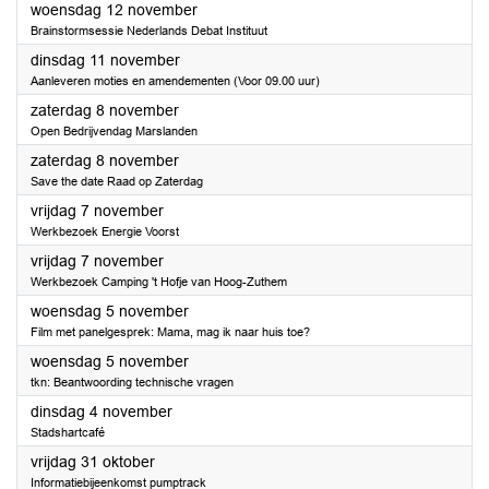
2025
woensdag 12 november
Brainstormsessie Nederlands Debat Instituut
2025
dinsdag 11 november
Aanleveren moties en amendementen (Voor 09.00 uur)
2025
zaterdag 8 november
Open Bedrijvendag Marslanden
2025
zaterdag 8 november
Save the date Raad op Zaterdag
2025
vrijdag 7 november
Werkbezoek Energie Voorst
2025
vrijdag 7 november
Werkbezoek Camping 't Hofje van Hoog-Zuthem
2025
woensdag 5 november
Film met panelgesprek: Mama, mag ik naar huis toe?
2025
woensdag 5 november
tkn: Beantwoording technische vragen
2025
dinsdag 4 november
Stadshartcafé
2025
vrijdag 31 oktober
Informatiebijeenkomst pumptrack