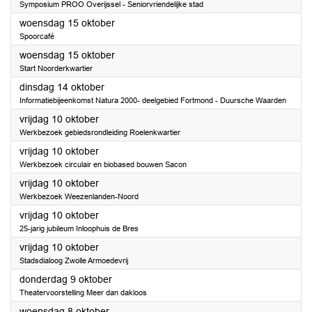
Symposium PROO Overijssel - Seniorvriendelijke stad
2025
woensdag 15 oktober
Spoorcafé
2025
woensdag 15 oktober
Start Noorderkwartier
2025
dinsdag 14 oktober
Informatiebijeenkomst Natura 2000- deelgebied Fortmond - Duursche Waarden
2025
vrijdag 10 oktober
Werkbezoek gebiedsrondleiding Roelenkwartier
2025
vrijdag 10 oktober
Werkbezoek circulair en biobased bouwen Sacon
2025
vrijdag 10 oktober
Werkbezoek Weezenlanden-Noord
2025
vrijdag 10 oktober
25-jarig jubileum Inloophuis de Bres
2025
vrijdag 10 oktober
Stadsdialoog Zwolle Armoedevrij
2025
donderdag 9 oktober
Theatervoorstelling Meer dan dakloos
2025
woensdag 8 oktober