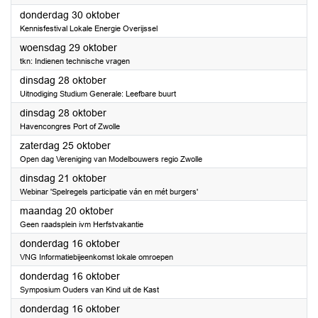
2025
donderdag 30 oktober
Kennisfestival Lokale Energie Overijssel
2025
woensdag 29 oktober
tkn: Indienen technische vragen
2025
dinsdag 28 oktober
Uitnodiging Studium Generale: Leefbare buurt
2025
dinsdag 28 oktober
Havencongres Port of Zwolle
2025
zaterdag 25 oktober
Open dag Vereniging van Modelbouwers regio Zwolle
2025
dinsdag 21 oktober
Webinar 'Spelregels participatie ván en mét burgers'
2025
maandag 20 oktober
Geen raadsplein ivm Herfstvakantie
2025
donderdag 16 oktober
VNG Informatiebijeenkomst lokale omroepen
2025
donderdag 16 oktober
Symposium Ouders van Kind uit de Kast
2025
donderdag 16 oktober