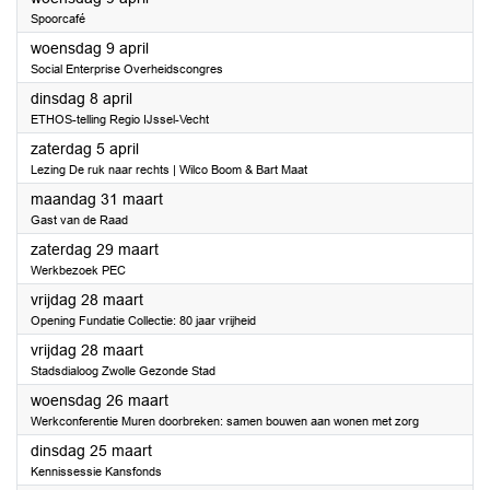
Spoorcafé
2025
woensdag 9 april
Social Enterprise Overheidscongres
2025
dinsdag 8 april
ETHOS-telling Regio IJssel-Vecht
2025
zaterdag 5 april
Lezing De ruk naar rechts | Wilco Boom & Bart Maat
2025
maandag 31 maart
Gast van de Raad
2025
zaterdag 29 maart
Werkbezoek PEC
2025
vrijdag 28 maart
Opening Fundatie Collectie: 80 jaar vrijheid
2025
vrijdag 28 maart
Stadsdialoog Zwolle Gezonde Stad
2025
woensdag 26 maart
Werkconferentie Muren doorbreken: samen bouwen aan wonen met zorg
2025
dinsdag 25 maart
Kennissessie Kansfonds