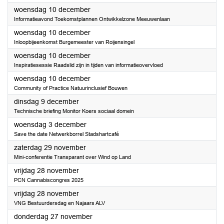
2025
woensdag 10 december
Informatieavond Toekomstplannen Ontwikkelzone Meeuwenlaan
2025
woensdag 10 december
Inloopbijeenkomst Burgemeester van Roijensingel
2025
woensdag 10 december
Inspiratiesessie Raadslid zijn in tijden van informatieovervloed
2025
woensdag 10 december
Community of Practice Natuurinclusief Bouwen
2025
dinsdag 9 december
Technische briefing Monitor Koers sociaal domein
2025
woensdag 3 december
Save the date Netwerkborrel Stadshartcafé
2025
zaterdag 29 november
Mini-conferentie Transparant over Wind op Land
2025
vrijdag 28 november
PCN Cannabiscongres 2025
2025
vrijdag 28 november
VNG Bestuurdersdag en Najaars ALV
2025
donderdag 27 november