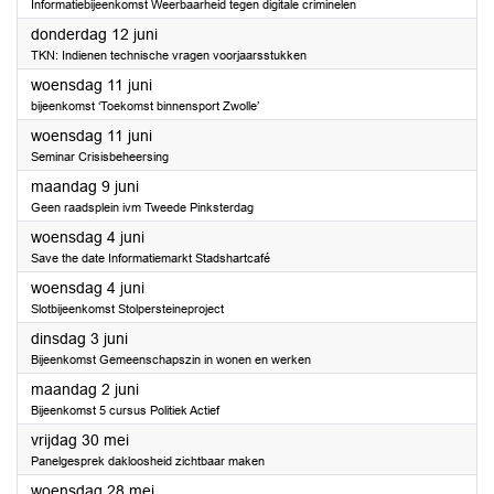
Informatiebijeenkomst Weerbaarheid tegen digitale criminelen
2025
donderdag 12 juni
TKN: Indienen technische vragen voorjaarsstukken
2025
woensdag 11 juni
bijeenkomst ‘Toekomst binnensport Zwolle’
2025
woensdag 11 juni
Seminar Crisisbeheersing
2025
maandag 9 juni
Geen raadsplein ivm Tweede Pinksterdag
2025
woensdag 4 juni
Save the date Informatiemarkt Stadshartcafé
2025
woensdag 4 juni
Slotbijeenkomst Stolpersteineproject
2025
dinsdag 3 juni
Bijeenkomst Gemeenschapszin in wonen en werken
2025
maandag 2 juni
Bijeenkomst 5 cursus Politiek Actief
2025
vrijdag 30 mei
Panelgesprek dakloosheid zichtbaar maken
2025
woensdag 28 mei