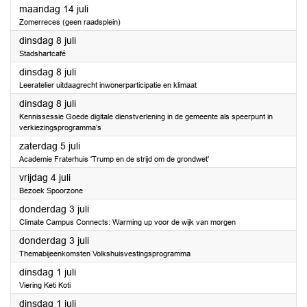
2025
maandag 14 juli
Zomerreces (geen raadsplein)
2025
dinsdag 8 juli
Stadshartcafé
2025
dinsdag 8 juli
Leeratelier uitdaagrecht inwonerparticipatie en klimaat
2025
dinsdag 8 juli
Kennissessie Goede digitale dienstverlening in de gemeente als speerpunt in
verkiezingsprogramma’s
2025
zaterdag 5 juli
Academie Fraterhuis 'Trump en de strijd om de grondwet'
2025
vrijdag 4 juli
Bezoek Spoorzone
2025
donderdag 3 juli
Climate Campus Connects: Warming up voor de wijk van morgen
2025
donderdag 3 juli
Themabijeenkomsten Volkshuisvestingsprogramma
2025
dinsdag 1 juli
Viering Keti Koti
2025
dinsdag 1 juli