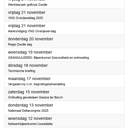
Werkbezoek golfclub Zwolle
2025
vrijdag 21 november
VNG Overijsseldag 2025
2025
vrijdag 21 november
Aankondiging VNG Overijssel-dag
2025
donderdag 20 november
Regio Zwolle dag
2025
woensdag 19 november
GEANNULEERD: Bijeenkomst Gezondheid en ontmoeting
2025
dinsdag 18 november
Technische briefing
2025
maandag 17 november
Vergadervrij i.v.m. begrotingsbehandeling
2025
zaterdag 15 november
Onthulling gevelsteen Gesina ter Borch
2025
donderdag 13 november
Nationaal Deltacongres 2025
2025
woensdag 12 november
Netwerkbijeenkomst IJsseldelta