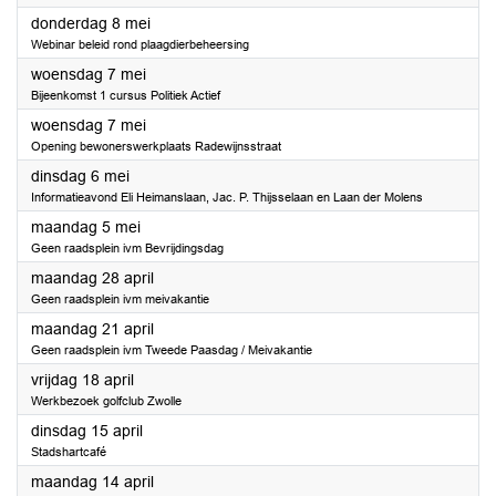
2025
donderdag 8 mei
Webinar beleid rond plaagdierbeheersing
2025
woensdag 7 mei
Bijeenkomst 1 cursus Politiek Actief
2025
woensdag 7 mei
Opening bewonerswerkplaats Radewijnsstraat
2025
dinsdag 6 mei
Informatieavond Eli Heimanslaan, Jac. P. Thijsselaan en Laan der Molens
2025
maandag 5 mei
Geen raadsplein ivm Bevrijdingsdag
2025
maandag 28 april
Geen raadsplein ivm meivakantie
2025
maandag 21 april
Geen raadsplein ivm Tweede Paasdag / Meivakantie
2025
vrijdag 18 april
Werkbezoek golfclub Zwolle
2025
dinsdag 15 april
Stadshartcafé
2025
maandag 14 april