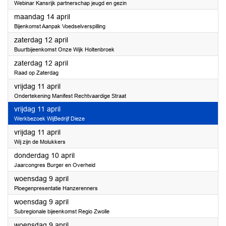
Webinar Kansrijk partnerschap jeugd en gezin
2025
maandag 14 april
Bijenkomst Aanpak Voedselverspilling
2025
zaterdag 12 april
Buurtbijeenkomst Onze Wijk Holtenbroek
2025
zaterdag 12 april
Raad op Zaterdag
2025
vrijdag 11 april
Ondertekening Manifest Rechtvaardige Straat
2025
vrijdag 11 april
Werkbezoek WijBedrijf Dieze
2025
vrijdag 11 april
Wij zijn de Molukkers
2025
donderdag 10 april
Jaarcongres Burger en Overheid
2025
woensdag 9 april
Ploegenpresentatie Hanzerenners
2025
woensdag 9 april
Subregionale bijeenkomst Regio Zwolle
2025
woensdag 9 april