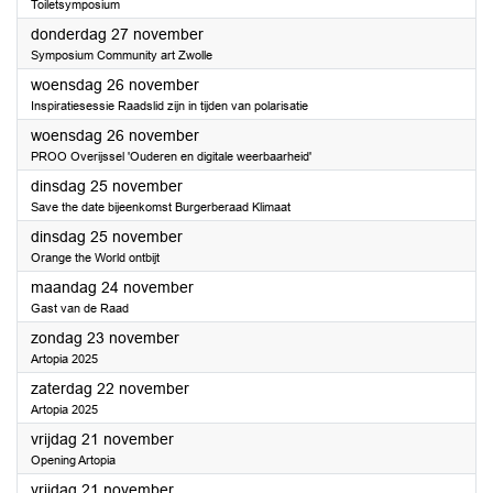
Toiletsymposium
2025
donderdag 27 november
Symposium Community art Zwolle
2025
woensdag 26 november
Inspiratiesessie Raadslid zijn in tijden van polarisatie
2025
woensdag 26 november
PROO Overijssel 'Ouderen en digitale weerbaarheid'
2025
dinsdag 25 november
Save the date bijeenkomst Burgerberaad Klimaat
2025
dinsdag 25 november
Orange the World ontbijt
2025
maandag 24 november
Gast van de Raad
2025
zondag 23 november
Artopia 2025
2025
zaterdag 22 november
Artopia 2025
2025
vrijdag 21 november
Opening Artopia
2025
vrijdag 21 november