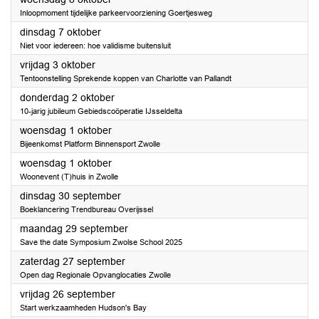
Inloopmoment tijdelijke parkeervoorziening Goertjesweg
2025
dinsdag 7 oktober
Niet voor iedereen: hoe validisme buitensluit
2025
vrijdag 3 oktober
Tentoonstelling Sprekende koppen van Charlotte van Pallandt
2025
donderdag 2 oktober
10-jarig jubileum Gebiedscoöperatie IJsseldelta
2025
woensdag 1 oktober
Bijeenkomst Platform Binnensport Zwolle
2025
woensdag 1 oktober
Woonevent (T)huis in Zwolle
2025
dinsdag 30 september
Boeklancering Trendbureau Overijssel
2025
maandag 29 september
Save the date Symposium Zwolse School 2025
2025
zaterdag 27 september
Open dag Regionale Opvanglocaties Zwolle
2025
vrijdag 26 september
Start werkzaamheden Hudson's Bay