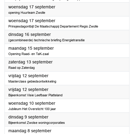
2025
woensdag 17 september
opening Huurteam Zwolle
2025
woensdag 17 september
Prinsjesdagontbijt De Maatschappij Departement Regio Zwolle
2025
dinsdag 16 september
(gecombineerde) technische briefing Energietransitie
2025
maandag 15 september
Opening Raad- en TaK-zaal
2025
zaterdag 13 september
Raad op Zaterdag
2025
vrijdag 12 september
Masterclass gebiedsontwikkeling
2025
vrijdag 12 september
Bijeenkomst Visie Leefbaar Platteland
2025
woensdag 10 september
Jubileum Het Oversticht 100 jaar
2025
dinsdag 9 september
Bijeenkomst Zwolse woningcorporaties
2025
maandag 8 september