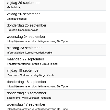
2025
vrijdag 26 september
Vechtdaldag
2025
vrijdag 26 september
Ontmoetingsdag
2025
donderdag 25 september
Excursie Concilium Zwolle
2025
woensdag 24 september
Inloopbijeenkomsten vluchtelingenopvang De Tippe
2025
dinsdag 23 september
informatiebijeenkomst Noorderkwartier
2025
maandag 22 september
Theatervoorstelling Paradise Circus Island
2025
vrijdag 19 september
Raads- en Statenledendag Regio Zwolle
2025
donderdag 18 september
Inloopbijeenkomsten vluchtelingenopvang De Tippe
2025
donderdag 18 september
Bijeenkomst Visie Leefbaar Platteland
2025
woensdag 17 september
Inloopbijeenkomsten vluchtelingenopvang De Tippe