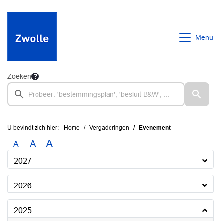
Ga naar de inhoud van deze pagina
Ga naar het zoeken
Ga naar het menu
Menu
Zoeken
U bevindt zich hier:
Home
Vergaderingen
Evenement
A
A
A
2027
2026
2025