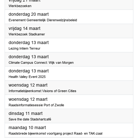
vrijdag 21 maart
Werkbezoeken
2025
donderdag 20 maart
Evenement Gemeentelijk Dierenwelzijnsbeleid
2025
vrijdag 14 maart
Werkbezoek Stadkamer
2025
donderdag 13 maart
Lezing Intiem Terreur
2025
donderdag 13 maart
Climate Campus Connect: Wijk van Morgen
2025
donderdag 13 maart
Health Valley Event 2025
2025
woensdag 12 maart
Informatiebijeenkomst Visions of Green Cities
2025
woensdag 12 maart
Raadsinformatiesessie Port of Zwolle
2025
dinsdag 11 maart
Save the date Stadshartcafé
2025
maandag 10 maart
Raadsbrede bijeenkomst voortgang project Raad- en TAK-zaal