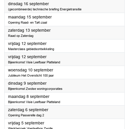
2025
dinsdag 16 september
(gecombineerde) technische briefing Energietransitie
2025
maandag 15 september
Opening Raad- en TaK-zaal
2025
zaterdag 13 september
Raad op Zaterdag
2025
vrijdag 12 september
Masterclass gebiedsontwikkeling
2025
vrijdag 12 september
Bijeenkomst Visie Leefbaar Platteland
2025
woensdag 10 september
Jubileum Het Oversticht 100 jaar
2025
dinsdag 9 september
Bijeenkomst Zwolse woningcorporaties
2025
maandag 8 september
Bijeenkomst Visie Leefbaar Platteland
2025
zaterdag 6 september
Opening Passerelle dag 2
2025
vrijdag 5 september
Werkbezoek Voedselbos Zwolle