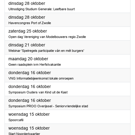
2025
dinsdag 28 oktober
Uitnodiging Studium Generale: Leefbare buurt
2025
dinsdag 28 oktober
Havencongres Port of Zwolle
2025
zaterdag 25 oktober
Open dag Vereniging van Modelbouwers regio Zwolle
2025
dinsdag 21 oktober
Webinar 'Spelregels participatie ván en mét burgers'
2025
maandag 20 oktober
Geen raadsplein ivm Herfstvakantie
2025
donderdag 16 oktober
VNG Informatiebijeenkomst lokale omroepen
2025
donderdag 16 oktober
Symposium Ouders van Kind uit de Kast
2025
donderdag 16 oktober
Symposium PROO Overijssel - Seniorvriendelijke stad
2025
woensdag 15 oktober
Spoorcafé
2025
woensdag 15 oktober
Start Noorderkwartier