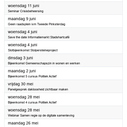
2025
woensdag 11 juni
Seminar Crisisbeheersing
2025
maandag 9 juni
Geen raadsplein ivm Tweede Pinksterdag
2025
woensdag 4 juni
Save the date Informatiemarkt Stadshartcafé
2025
woensdag 4 juni
Slotbijeenkomst Stolpersteineproject
2025
dinsdag 3 juni
Bijeenkomst Gemeenschapszin in wonen en werken
2025
maandag 2 juni
Bijeenkomst 5 cursus Politiek Actief
2025
vrijdag 30 mei
Panelgesprek dakloosheid zichtbaar maken
2025
woensdag 28 mei
Bijeenkomst 4 cursus Politiek Actief
2025
woensdag 28 mei
Webinar Samen regie op de digitale samenleving
2025
maandag 26 mei