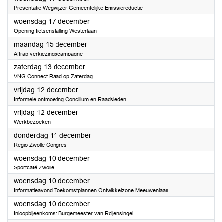
Presentatie Wegwijzer Gemeentelijke Emissiereductie
2025
woensdag 17 december
Opening fietsenstalling Westerlaan
2025
maandag 15 december
Aftrap verkiezingscampagne
2025
zaterdag 13 december
VNG Connect Raad op Zaterdag
2025
vrijdag 12 december
Informele ontmoeting Concilium en Raadsleden
2025
vrijdag 12 december
Werkbezoeken
2025
donderdag 11 december
Regio Zwolle Congres
2025
woensdag 10 december
Sportcafé Zwolle
2025
woensdag 10 december
Informatieavond Toekomstplannen Ontwikkelzone Meeuwenlaan
2025
woensdag 10 december
Inloopbijeenkomst Burgemeester van Roijensingel