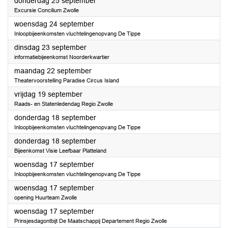
2025
donderdag 25 september
Excursie Concilium Zwolle
2025
woensdag 24 september
Inloopbijeenkomsten vluchtelingenopvang De Tippe
2025
dinsdag 23 september
informatiebijeenkomst Noorderkwartier
2025
maandag 22 september
Theatervoorstelling Paradise Circus Island
2025
vrijdag 19 september
Raads- en Statenledendag Regio Zwolle
2025
donderdag 18 september
Inloopbijeenkomsten vluchtelingenopvang De Tippe
2025
donderdag 18 september
Bijeenkomst Visie Leefbaar Platteland
2025
woensdag 17 september
Inloopbijeenkomsten vluchtelingenopvang De Tippe
2025
woensdag 17 september
opening Huurteam Zwolle
2025
woensdag 17 september
Prinsjesdagontbijt De Maatschappij Departement Regio Zwolle