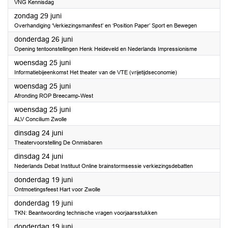
VNG Kennisdag
2025
zondag 29 juni
Overhandiging ‘Verkiezingsmanifest’ en ‘Position Paper’ Sport en Bewegen
2025
donderdag 26 juni
Opening tentoonstellingen Henk Heideveld en Nederlands Impressionisme
2025
woensdag 25 juni
Informatiebijeenkomst Het theater van de VTE (vrijetijdseconomie)
2025
woensdag 25 juni
Afronding ROP Breecamp-West
2025
woensdag 25 juni
ALV Concilium Zwolle
2025
dinsdag 24 juni
Theatervoorstelling De Onmisbaren
2025
dinsdag 24 juni
Nederlands Debat Instituut Online brainstormsessie verkiezingsdebatten
2025
donderdag 19 juni
Ontmoetingsfeest Hart voor Zwolle
2025
donderdag 19 juni
TKN: Beantwoording technische vragen voorjaarsstukken
2025
donderdag 19 juni