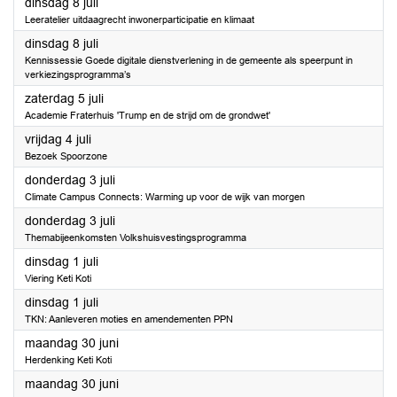
2025
dinsdag 8 juli
Leeratelier uitdaagrecht inwonerparticipatie en klimaat
2025
dinsdag 8 juli
Kennissessie Goede digitale dienstverlening in de gemeente als speerpunt in
verkiezingsprogramma’s
2025
zaterdag 5 juli
Academie Fraterhuis 'Trump en de strijd om de grondwet'
2025
vrijdag 4 juli
Bezoek Spoorzone
2025
donderdag 3 juli
Climate Campus Connects: Warming up voor de wijk van morgen
2025
donderdag 3 juli
Themabijeenkomsten Volkshuisvestingsprogramma
2025
dinsdag 1 juli
Viering Keti Koti
2025
dinsdag 1 juli
TKN: Aanleveren moties en amendementen PPN
2025
maandag 30 juni
Herdenking Keti Koti
2025
maandag 30 juni