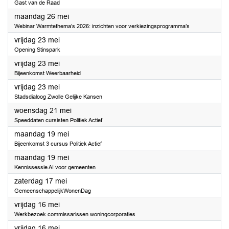
Gast van de Raad
2025
maandag 26 mei
Webinar Warmtethema’s 2026: inzichten voor verkiezingsprogramma’s
2025
vrijdag 23 mei
Opening Stinspark
2025
vrijdag 23 mei
Bijeenkomst Weerbaarheid
2025
vrijdag 23 mei
Stadsdialoog Zwolle Gelijke Kansen
2025
woensdag 21 mei
Speeddaten cursisten Politiek Actief
2025
maandag 19 mei
Bijeenkomst 3 cursus Politiek Actief
2025
maandag 19 mei
Kennissessie AI voor gemeenten
2025
zaterdag 17 mei
GemeenschappelijkWonenDag
2025
vrijdag 16 mei
Werkbezoek commissarissen woningcorporaties
2025
vrijdag 16 mei