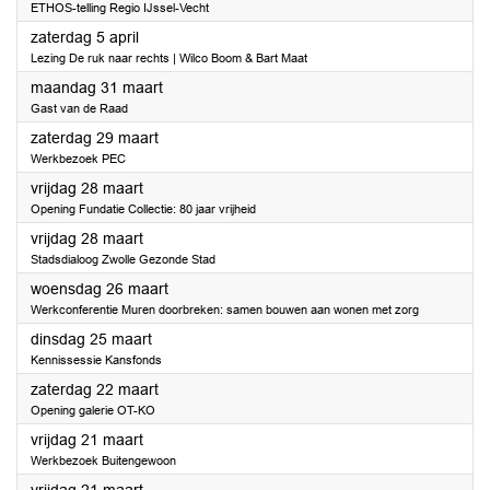
ETHOS-telling Regio IJssel-Vecht
2025
zaterdag 5 april
Lezing De ruk naar rechts | Wilco Boom & Bart Maat
2025
maandag 31 maart
Gast van de Raad
2025
zaterdag 29 maart
Werkbezoek PEC
2025
vrijdag 28 maart
Opening Fundatie Collectie: 80 jaar vrijheid
2025
vrijdag 28 maart
Stadsdialoog Zwolle Gezonde Stad
2025
woensdag 26 maart
Werkconferentie Muren doorbreken: samen bouwen aan wonen met zorg
2025
dinsdag 25 maart
Kennissessie Kansfonds
2025
zaterdag 22 maart
Opening galerie OT-KO
2025
vrijdag 21 maart
Werkbezoek Buitengewoon
2025