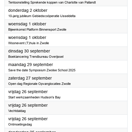
Tentoonstelling Sprekende koppen van Charlotte van Pallandt
2025
donderdag 2 oktober
10-jarig jubileum Gebiedscoöperatie IJsseldelta
2025
woensdag 1 oktober
Bijeenkomst Platform Binnensport Zwolle
2025
woensdag 1 oktober
Woonevent (T)huis in Zwolle
2025
dinsdag 30 september
Boeklancering Trendbureau Overijssel
2025
maandag 29 september
Save the date Symposium Zwolse School 2025
2025
zaterdag 27 september
Open dag Regionale Opvanglocaties Zwolle
2025
vrijdag 26 september
Start werkzaamheden Hudson's Bay
2025
vrijdag 26 september
Vechtdaldag
2025
vrijdag 26 september
Ontmoetingsdag