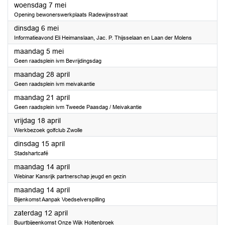
2025
woensdag 7 mei
Opening bewonerswerkplaats Radewijnsstraat
2025
dinsdag 6 mei
Informatieavond Eli Heimanslaan, Jac. P. Thijsselaan en Laan der Molens
2025
maandag 5 mei
Geen raadsplein ivm Bevrijdingsdag
2025
maandag 28 april
Geen raadsplein ivm meivakantie
2025
maandag 21 april
Geen raadsplein ivm Tweede Paasdag / Meivakantie
2025
vrijdag 18 april
Werkbezoek golfclub Zwolle
2025
dinsdag 15 april
Stadshartcafé
2025
maandag 14 april
Webinar Kansrijk partnerschap jeugd en gezin
2025
maandag 14 april
Bijenkomst Aanpak Voedselverspilling
2025
zaterdag 12 april
Buurtbijeenkomst Onze Wijk Holtenbroek