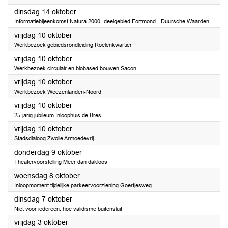
2025
dinsdag 14 oktober
Informatiebijeenkomst Natura 2000- deelgebied Fortmond - Duursche Waarden
2025
vrijdag 10 oktober
Werkbezoek gebiedsrondleiding Roelenkwartier
2025
vrijdag 10 oktober
Werkbezoek circulair en biobased bouwen Sacon
2025
vrijdag 10 oktober
Werkbezoek Weezenlanden-Noord
2025
vrijdag 10 oktober
25-jarig jubileum Inloophuis de Bres
2025
vrijdag 10 oktober
Stadsdialoog Zwolle Armoedevrij
2025
donderdag 9 oktober
Theatervoorstelling Meer dan dakloos
2025
woensdag 8 oktober
Inloopmoment tijdelijke parkeervoorziening Goertjesweg
2025
dinsdag 7 oktober
Niet voor iedereen: hoe validisme buitensluit
2025
vrijdag 3 oktober