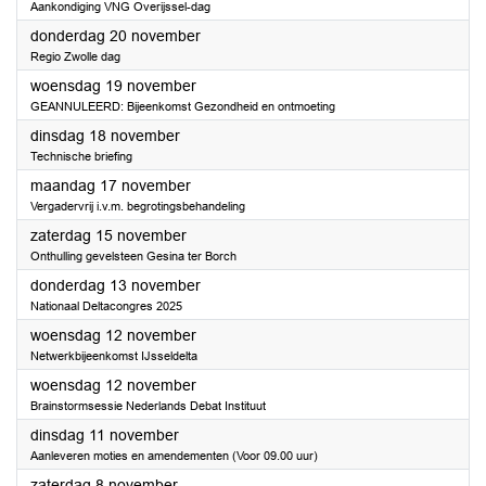
Aankondiging VNG Overijssel-dag
2025
donderdag 20 november
Regio Zwolle dag
2025
woensdag 19 november
GEANNULEERD: Bijeenkomst Gezondheid en ontmoeting
2025
dinsdag 18 november
Technische briefing
2025
maandag 17 november
Vergadervrij i.v.m. begrotingsbehandeling
2025
zaterdag 15 november
Onthulling gevelsteen Gesina ter Borch
2025
donderdag 13 november
Nationaal Deltacongres 2025
2025
woensdag 12 november
Netwerkbijeenkomst IJsseldelta
2025
woensdag 12 november
Brainstormsessie Nederlands Debat Instituut
2025
dinsdag 11 november
Aanleveren moties en amendementen (Voor 09.00 uur)
2025
zaterdag 8 november