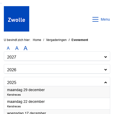
Ga naar de inhoud van deze pagina
Ga naar het zoeken
Ga naar het menu
Menu
U bevindt zich hier:
Home
Vergaderingen
Evenement
A
A
A
2027
2026
2025
2025
maandag 29 december
Kerstreces
2025
maandag 22 december
Kerstreces
2025
woensdag 17 december