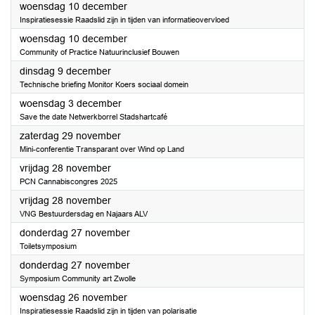
2025
woensdag 10 december
Inspiratiesessie Raadslid zijn in tijden van informatieovervloed
2025
woensdag 10 december
Community of Practice Natuurinclusief Bouwen
2025
dinsdag 9 december
Technische briefing Monitor Koers sociaal domein
2025
woensdag 3 december
Save the date Netwerkborrel Stadshartcafé
2025
zaterdag 29 november
Mini-conferentie Transparant over Wind op Land
2025
vrijdag 28 november
PCN Cannabiscongres 2025
2025
vrijdag 28 november
VNG Bestuurdersdag en Najaars ALV
2025
donderdag 27 november
Toiletsymposium
2025
donderdag 27 november
Symposium Community art Zwolle
2025
woensdag 26 november
Inspiratiesessie Raadslid zijn in tijden van polarisatie