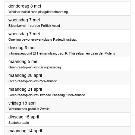
2025
donderdag 8 mei
Webinar beleid rond plaagdierbeheersing
2025
woensdag 7 mei
Bijeenkomst 1 cursus Politiek Actief
2025
woensdag 7 mei
Opening bewonerswerkplaats Radewijnsstraat
2025
dinsdag 6 mei
Informatieavond Eli Heimanslaan, Jac. P. Thijsselaan en Laan der Molens
2025
maandag 5 mei
Geen raadsplein ivm Bevrijdingsdag
2025
maandag 28 april
Geen raadsplein ivm meivakantie
2025
maandag 21 april
Geen raadsplein ivm Tweede Paasdag / Meivakantie
2025
vrijdag 18 april
Werkbezoek golfclub Zwolle
2025
dinsdag 15 april
Stadshartcafé
2025
maandag 14 april