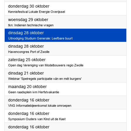
2025
donderdag 30 oktober
Kennisfestival Lokale Energie Overijssel
2025
woensdag 29 oktober
tkn: Indienen technische vragen
2025
dinsdag 28 oktober
Uitnodiging Studium Generale: Leefbare buurt
2025
dinsdag 28 oktober
Havencongres Port of Zwolle
2025
zaterdag 25 oktober
Open dag Vereniging van Modelbouwers regio Zwolle
2025
dinsdag 21 oktober
Webinar 'Spelregels participatie ván en mét burgers'
2025
maandag 20 oktober
Geen raadsplein ivm Herfstvakantie
2025
donderdag 16 oktober
VNG Informatiebijeenkomst lokale omroepen
2025
donderdag 16 oktober
Symposium Ouders van Kind uit de Kast
2025
donderdag 16 oktober