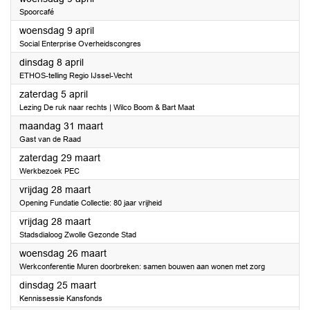
Spoorcafé
2025
woensdag 9 april
Social Enterprise Overheidscongres
2025
dinsdag 8 april
ETHOS-telling Regio IJssel-Vecht
2025
zaterdag 5 april
Lezing De ruk naar rechts | Wilco Boom & Bart Maat
2025
maandag 31 maart
Gast van de Raad
2025
zaterdag 29 maart
Werkbezoek PEC
2025
vrijdag 28 maart
Opening Fundatie Collectie: 80 jaar vrijheid
2025
vrijdag 28 maart
Stadsdialoog Zwolle Gezonde Stad
2025
woensdag 26 maart
Werkconferentie Muren doorbreken: samen bouwen aan wonen met zorg
2025
dinsdag 25 maart
Kennissessie Kansfonds