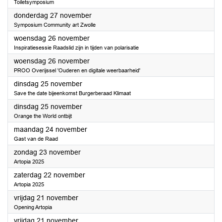
Toiletsymposium
2025
donderdag 27 november
Symposium Community art Zwolle
2025
woensdag 26 november
Inspiratiesessie Raadslid zijn in tijden van polarisatie
2025
woensdag 26 november
PROO Overijssel 'Ouderen en digitale weerbaarheid'
2025
dinsdag 25 november
Save the date bijeenkomst Burgerberaad Klimaat
2025
dinsdag 25 november
Orange the World ontbijt
2025
maandag 24 november
Gast van de Raad
2025
zondag 23 november
Artopia 2025
2025
zaterdag 22 november
Artopia 2025
2025
vrijdag 21 november
Opening Artopia
2025
vrijdag 21 november