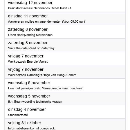
2025
woensdag 12 november
Brainstormsessie Nederlands Debat Instituut
2025
dinsdag 11 november
Aanleveren moties en amendementen (Voor 09.00 uur)
2025
zaterdag 8 november
Open Bedrijvendag Marslanden
2025
zaterdag 8 november
Save the date Raad op Zaterdag
2025
vrijdag 7 november
Werkbezoek Energie Voorst
2025
vrijdag 7 november
Werkbezoek Camping 't Hofje van Hoog-Zuthem
2025
woensdag 5 november
Film met panelgesprek: Mama, mag ik naar huis toe?
2025
woensdag 5 november
tkn: Beantwoording technische vragen
2025
dinsdag 4 november
Stadshartcafé
2025
vrijdag 31 oktober
Informatiebijeenkomst pumptrack