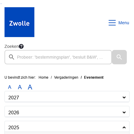
Ga naar de inhoud van deze pagina
Ga naar het zoeken
Ga naar het menu
Menu
Zoeken
U bevindt zich hier:
Home
Vergaderingen
Evenement
A
A
A
2027
2026
2025