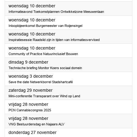
2025
woensdag 10 december
Informatieavond Toekomstplannen Ontwikkelzone Meeuwenlaan
2025
woensdag 10 december
Inloopbijeenkomst Burgemeester van Roijensingel
2025
woensdag 10 december
Inspiratiesessie Raadslid zijn in tijden van informatieovervloed
2025
woensdag 10 december
Community of Practice Natuurinclusief Bouwen
2025
dinsdag 9 december
Technische briefing Monitor Koers sociaal domein
2025
woensdag 3 december
Save the date Netwerkborrel Stadshartcafé
2025
zaterdag 29 november
Mini-conferentie Transparant over Wind op Land
2025
vrijdag 28 november
PCN Cannabiscongres 2025
2025
vrijdag 28 november
VNG Bestuurdersdag en Najaars ALV
2025
donderdag 27 november