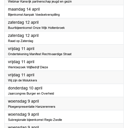
Webinar Kansrijk partnerschap jeugd en gezin
2025
maandag 14 april
Bijenkomst Aanpak Voedselverspilling
2025
zaterdag 12 april
Buurtbijeenkomst Onze Wijk Holtenbroek
2025
zaterdag 12 april
Raad op Zaterdag
2025
vrijdag 11 april
Ondertekening Manifest Rechtvaardige Straat
2025
vrijdag 11 april
Werkbezoek WijBedrijf Dieze
2025
vrijdag 11 april
Wij zijn de Molukkers
2025
donderdag 10 april
Jaarcongres Burger en Overheid
2025
woensdag 9 april
Ploegenpresentatie Hanzerenners
2025
woensdag 9 april
Subregionale bijeenkomst Regio Zwolle
2025
woensdag 9 april