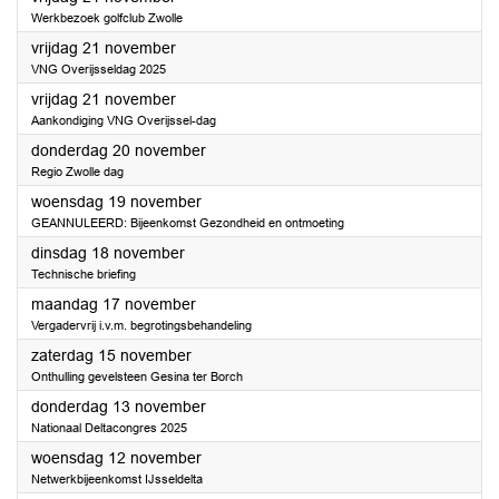
Werkbezoek golfclub Zwolle
2025
vrijdag 21 november
VNG Overijsseldag 2025
2025
vrijdag 21 november
Aankondiging VNG Overijssel-dag
2025
donderdag 20 november
Regio Zwolle dag
2025
woensdag 19 november
GEANNULEERD: Bijeenkomst Gezondheid en ontmoeting
2025
dinsdag 18 november
Technische briefing
2025
maandag 17 november
Vergadervrij i.v.m. begrotingsbehandeling
2025
zaterdag 15 november
Onthulling gevelsteen Gesina ter Borch
2025
donderdag 13 november
Nationaal Deltacongres 2025
2025
woensdag 12 november
Netwerkbijeenkomst IJsseldelta