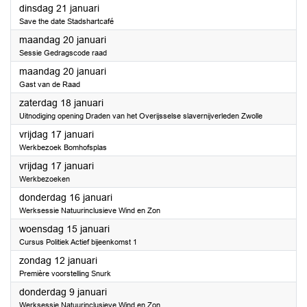
2025
dinsdag 21 januari
Save the date Stadshartcafé
2025
maandag 20 januari
Sessie Gedragscode raad
2025
maandag 20 januari
Gast van de Raad
2025
zaterdag 18 januari
Uitnodiging opening Draden van het Overijsselse slavernijverleden Zwolle
2025
vrijdag 17 januari
Werkbezoek Bomhofsplas
2025
vrijdag 17 januari
Werkbezoeken
2025
donderdag 16 januari
Werksessie Natuurinclusieve Wind en Zon
2025
woensdag 15 januari
Cursus Politiek Actief bijeenkomst 1
2025
zondag 12 januari
Première voorstelling Snurk
2025
donderdag 9 januari
Werksessie Natuurinclusieve Wind en Zon