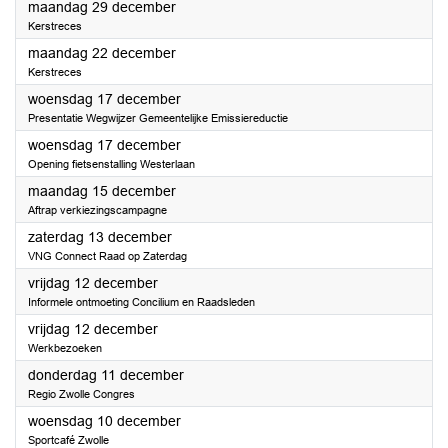
2025
maandag 29 december
Kerstreces
2025
maandag 22 december
Kerstreces
2025
woensdag 17 december
Presentatie Wegwijzer Gemeentelijke Emissiereductie
2025
woensdag 17 december
Opening fietsenstalling Westerlaan
2025
maandag 15 december
Aftrap verkiezingscampagne
2025
zaterdag 13 december
VNG Connect Raad op Zaterdag
2025
vrijdag 12 december
Informele ontmoeting Concilium en Raadsleden
2025
vrijdag 12 december
Werkbezoeken
2025
donderdag 11 december
Regio Zwolle Congres
2025
woensdag 10 december
Sportcafé Zwolle