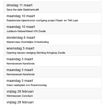
2025
dinsdag 11 maart
Save the date Stadshartcafé
2025
maandag 10 maart
Raadsbrede bijeenkomst voortgang project Raad- en TAK-zaal
2025
maandag 10 maart
Jubileum-Netwerkfeest IVN Zwolle
2025
donderdag 6 maart
Masterclass Ruimtelijke Ontwikkeling
2025
woensdag 5 maart
Opening nieuwe vestiging Stichting Kringloop Zwolle
2025
maandag 3 maart
Kennissessie Kansfonds
2025
maandag 3 maart
Kennissessie Kansfonds
2025
maandag 3 maart
Geen raadsplein ivm Rosenmontag
2025
vrijdag 28 februari
Werkbezoek Concilium
2025
vrijdag 28 februari