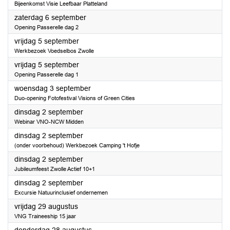
Bijeenkomst Visie Leefbaar Platteland
2025
zaterdag 6 september
Opening Passerelle dag 2
2025
vrijdag 5 september
Werkbezoek Voedselbos Zwolle
2025
vrijdag 5 september
Opening Passerelle dag 1
2025
woensdag 3 september
Duo-opening Fotofestival Visions of Green Cities
2025
dinsdag 2 september
Webinar VNO-NCW Midden
2025
dinsdag 2 september
(onder voorbehoud) Werkbezoek Camping 't Hofje
2025
dinsdag 2 september
Jubileumfeest Zwolle Actief 10+1
2025
dinsdag 2 september
Excursie Natuurinclusief ondernemen
2025
vrijdag 29 augustus
VNG Traineeship 15 jaar
2025