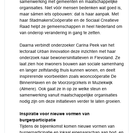
samenwerking met gemeenten en maatschappelijke
organisaties. Niet vóór mensen bedenken wat goed is,
maar sámen iets opbouwen: dat is haar aanpak. Met
haar StadmakersCoöperatie en de Sociaal Creatieve
Raad helpt ze gemeenschappen in heel Nederland om
van onderop verandering in gang te zetten.
Daarna verbindt onderzoeker Carina Peek van het
lectoraat
Urban Innovation
deze inzichten met haar
onderzoek naar bewonersinitiatieven in Flevoland. Ze
laat zien hoe inwoners bouwen aan sociale samenhang
en langer zelfstandig thuis kunnen wonen, en deelt
inspirerende voorbeelden zoals wooncoöperatie De
BinnenHaven en de Voorzorgcirkels in Muziekwijk
(Almere). Ook gaat ze in op ze welke steun en
samenwerking vanuit maatschappelijke organisaties
nodig zijn om deze initiatieven verder te laten groeien.
Inspiratie voor nieuwe vormen van
burgerparticipatie
Tijdens de bijeenkomst komen nieuwe vormen van
burgerparticipatie en lokaal eigenaarschap aan bod, en