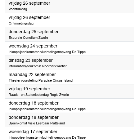
2025
vrijdag 26 september
Vechtdaldag
2025
vrijdag 26 september
Ontmoetingsdag
2025
donderdag 25 september
Excursie Concilium Zwolle
2025
woensdag 24 september
Inloopbijeenkomsten vluchtelingenopvang De Tippe
2025
dinsdag 23 september
informatiebijeenkomst Noorderkwartier
2025
maandag 22 september
Theatervoorstelling Paradise Circus Island
2025
vrijdag 19 september
Raads- en Statenledendag Regio Zwolle
2025
donderdag 18 september
Inloopbijeenkomsten vluchtelingenopvang De Tippe
2025
donderdag 18 september
Bijeenkomst Visie Leefbaar Platteland
2025
woensdag 17 september
Inloopbijeenkomsten vluchtelingenopvang De Tippe