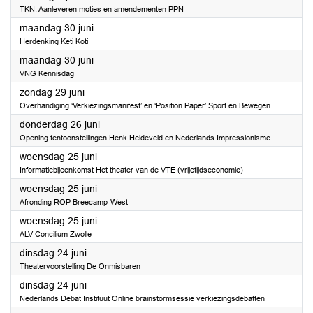
TKN: Aanleveren moties en amendementen PPN
2025
maandag 30 juni
Herdenking Keti Koti
2025
maandag 30 juni
VNG Kennisdag
2025
zondag 29 juni
Overhandiging ‘Verkiezingsmanifest’ en ‘Position Paper’ Sport en Bewegen
2025
donderdag 26 juni
Opening tentoonstellingen Henk Heideveld en Nederlands Impressionisme
2025
woensdag 25 juni
Informatiebijeenkomst Het theater van de VTE (vrijetijdseconomie)
2025
woensdag 25 juni
Afronding ROP Breecamp-West
2025
woensdag 25 juni
ALV Concilium Zwolle
2025
dinsdag 24 juni
Theatervoorstelling De Onmisbaren
2025
dinsdag 24 juni
Nederlands Debat Instituut Online brainstormsessie verkiezingsdebatten