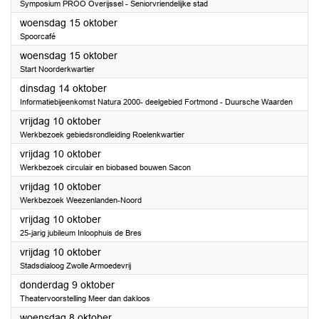
Symposium PROO Overijssel - Seniorvriendelijke stad
2025
woensdag 15 oktober
Spoorcafé
2025
woensdag 15 oktober
Start Noorderkwartier
2025
dinsdag 14 oktober
Informatiebijeenkomst Natura 2000- deelgebied Fortmond - Duursche Waarden
2025
vrijdag 10 oktober
Werkbezoek gebiedsrondleiding Roelenkwartier
2025
vrijdag 10 oktober
Werkbezoek circulair en biobased bouwen Sacon
2025
vrijdag 10 oktober
Werkbezoek Weezenlanden-Noord
2025
vrijdag 10 oktober
25-jarig jubileum Inloophuis de Bres
2025
vrijdag 10 oktober
Stadsdialoog Zwolle Armoedevrij
2025
donderdag 9 oktober
Theatervoorstelling Meer dan dakloos
2025
woensdag 8 oktober