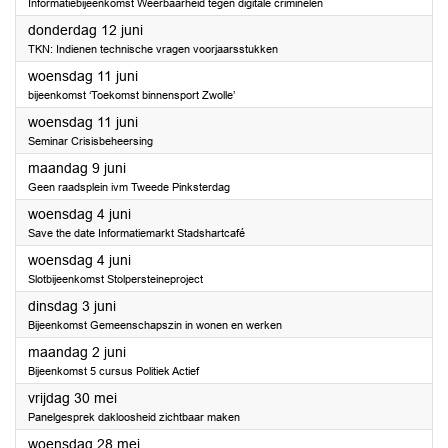
Informatiebijeenkomst Weerbaarheid tegen digitale criminelen
2025
donderdag 12 juni
TKN: Indienen technische vragen voorjaarsstukken
2025
woensdag 11 juni
bijeenkomst ‘Toekomst binnensport Zwolle’
2025
woensdag 11 juni
Seminar Crisisbeheersing
2025
maandag 9 juni
Geen raadsplein ivm Tweede Pinksterdag
2025
woensdag 4 juni
Save the date Informatiemarkt Stadshartcafé
2025
woensdag 4 juni
Slotbijeenkomst Stolpersteineproject
2025
dinsdag 3 juni
Bijeenkomst Gemeenschapszin in wonen en werken
2025
maandag 2 juni
Bijeenkomst 5 cursus Politiek Actief
2025
vrijdag 30 mei
Panelgesprek dakloosheid zichtbaar maken
2025
woensdag 28 mei