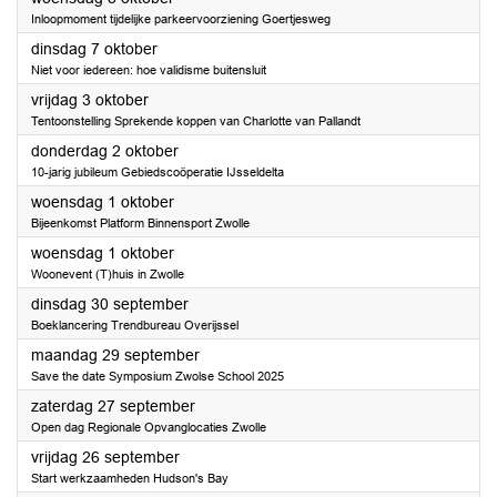
Inloopmoment tijdelijke parkeervoorziening Goertjesweg
2025
dinsdag 7 oktober
Niet voor iedereen: hoe validisme buitensluit
2025
vrijdag 3 oktober
Tentoonstelling Sprekende koppen van Charlotte van Pallandt
2025
donderdag 2 oktober
10-jarig jubileum Gebiedscoöperatie IJsseldelta
2025
woensdag 1 oktober
Bijeenkomst Platform Binnensport Zwolle
2025
woensdag 1 oktober
Woonevent (T)huis in Zwolle
2025
dinsdag 30 september
Boeklancering Trendbureau Overijssel
2025
maandag 29 september
Save the date Symposium Zwolse School 2025
2025
zaterdag 27 september
Open dag Regionale Opvanglocaties Zwolle
2025
vrijdag 26 september
Start werkzaamheden Hudson's Bay