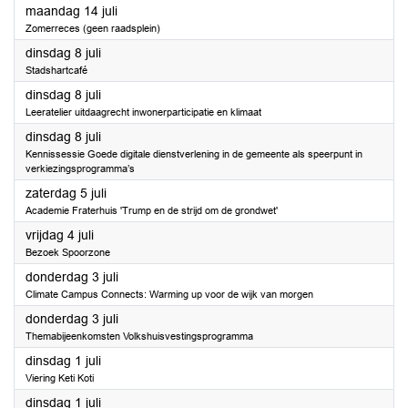
2025
maandag 14 juli
Zomerreces (geen raadsplein)
2025
dinsdag 8 juli
Stadshartcafé
2025
dinsdag 8 juli
Leeratelier uitdaagrecht inwonerparticipatie en klimaat
2025
dinsdag 8 juli
Kennissessie Goede digitale dienstverlening in de gemeente als speerpunt in
verkiezingsprogramma’s
2025
zaterdag 5 juli
Academie Fraterhuis 'Trump en de strijd om de grondwet'
2025
vrijdag 4 juli
Bezoek Spoorzone
2025
donderdag 3 juli
Climate Campus Connects: Warming up voor de wijk van morgen
2025
donderdag 3 juli
Themabijeenkomsten Volkshuisvestingsprogramma
2025
dinsdag 1 juli
Viering Keti Koti
2025
dinsdag 1 juli