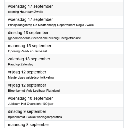
2025
woensdag 17 september
opening Huurteam Zwolle
2025
woensdag 17 september
Prinsjesdagontbijt De Maatschappij Departement Regio Zwolle
2025
dinsdag 16 september
(gecombineerde) technische briefing Energietransitie
2025
maandag 15 september
Opening Raad- en TaK-zaal
2025
zaterdag 13 september
Raad op Zaterdag
2025
vrijdag 12 september
Masterclass gebiedsontwikkeling
2025
vrijdag 12 september
Bijeenkomst Visie Leefbaar Platteland
2025
woensdag 10 september
Jubileum Het Oversticht 100 jaar
2025
dinsdag 9 september
Bijeenkomst Zwolse woningcorporaties
2025
maandag 8 september