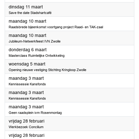
2025
dinsdag 11 maart
Save the date Stadshartcafé
2025
maandag 10 maart
Raadsbrede bijeenkomst voortgang project Raad- en TAK-zaal
2025
maandag 10 maart
Jubileum-Netwerkfeest IVN Zwolle
2025
donderdag 6 maart
Masterclass Ruimtelijke Ontwikkeling
2025
woensdag 5 maart
Opening nieuwe vestiging Stichting Kringloop Zwolle
2025
maandag 3 maart
Kennissessie Kansfonds
2025
maandag 3 maart
Kennissessie Kansfonds
2025
maandag 3 maart
Geen raadsplein ivm Rosenmontag
2025
vrijdag 28 februari
Werkbezoek Concilium
2025
vrijdag 28 februari