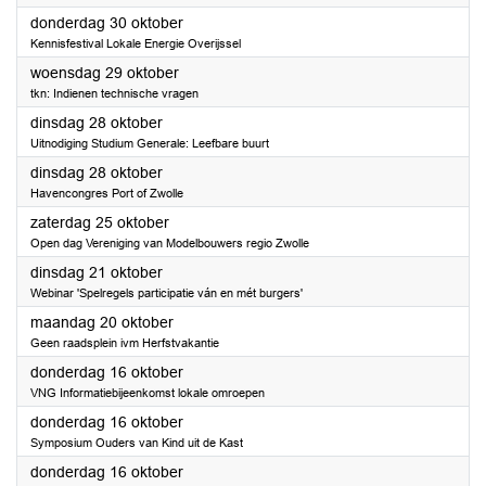
2025
donderdag 30 oktober
Kennisfestival Lokale Energie Overijssel
2025
woensdag 29 oktober
tkn: Indienen technische vragen
2025
dinsdag 28 oktober
Uitnodiging Studium Generale: Leefbare buurt
2025
dinsdag 28 oktober
Havencongres Port of Zwolle
2025
zaterdag 25 oktober
Open dag Vereniging van Modelbouwers regio Zwolle
2025
dinsdag 21 oktober
Webinar 'Spelregels participatie ván en mét burgers'
2025
maandag 20 oktober
Geen raadsplein ivm Herfstvakantie
2025
donderdag 16 oktober
VNG Informatiebijeenkomst lokale omroepen
2025
donderdag 16 oktober
Symposium Ouders van Kind uit de Kast
2025
donderdag 16 oktober