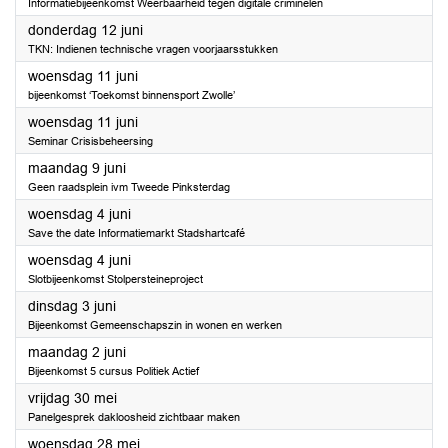
Informatiebijeenkomst Weerbaarheid tegen digitale criminelen
2025
donderdag 12 juni
TKN: Indienen technische vragen voorjaarsstukken
2025
woensdag 11 juni
bijeenkomst ‘Toekomst binnensport Zwolle’
2025
woensdag 11 juni
Seminar Crisisbeheersing
2025
maandag 9 juni
Geen raadsplein ivm Tweede Pinksterdag
2025
woensdag 4 juni
Save the date Informatiemarkt Stadshartcafé
2025
woensdag 4 juni
Slotbijeenkomst Stolpersteineproject
2025
dinsdag 3 juni
Bijeenkomst Gemeenschapszin in wonen en werken
2025
maandag 2 juni
Bijeenkomst 5 cursus Politiek Actief
2025
vrijdag 30 mei
Panelgesprek dakloosheid zichtbaar maken
2025
woensdag 28 mei