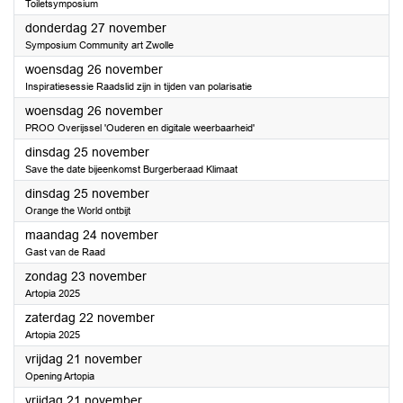
Toiletsymposium
2025
donderdag 27 november
Symposium Community art Zwolle
2025
woensdag 26 november
Inspiratiesessie Raadslid zijn in tijden van polarisatie
2025
woensdag 26 november
PROO Overijssel 'Ouderen en digitale weerbaarheid'
2025
dinsdag 25 november
Save the date bijeenkomst Burgerberaad Klimaat
2025
dinsdag 25 november
Orange the World ontbijt
2025
maandag 24 november
Gast van de Raad
2025
zondag 23 november
Artopia 2025
2025
zaterdag 22 november
Artopia 2025
2025
vrijdag 21 november
Opening Artopia
2025
vrijdag 21 november