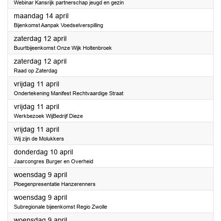
Webinar Kansrijk partnerschap jeugd en gezin
2025
maandag 14 april
Bijenkomst Aanpak Voedselverspilling
2025
zaterdag 12 april
Buurtbijeenkomst Onze Wijk Holtenbroek
2025
zaterdag 12 april
Raad op Zaterdag
2025
vrijdag 11 april
Ondertekening Manifest Rechtvaardige Straat
2025
vrijdag 11 april
Werkbezoek WijBedrijf Dieze
2025
vrijdag 11 april
Wij zijn de Molukkers
2025
donderdag 10 april
Jaarcongres Burger en Overheid
2025
woensdag 9 april
Ploegenpresentatie Hanzerenners
2025
woensdag 9 april
Subregionale bijeenkomst Regio Zwolle
2025
woensdag 9 april