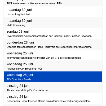
TKN: Aanleveren moties en amendementen PPN
2025
maandag 30 juni
Herdenking Keti Koti
2025
maandag 30 juni
VNG Kennisdag
2025
zondag 29 juni
Overhandiging ‘Verkiezingsmanifest’ en ‘Position Paper’ Sport en Bewegen
2025
donderdag 26 juni
Opening tentoonstellingen Henk Heideveld en Nederlands Impressionisme
2025
woensdag 25 juni
Informatiebijeenkomst Het theater van de VTE (vrijetijdseconomie)
2025
woensdag 25 juni
Afronding ROP Breecamp-West
2025
woensdag 25 juni
ALV Concilium Zwolle
2025
dinsdag 24 juni
Theatervoorstelling De Onmisbaren
2025
dinsdag 24 juni
Nederlands Debat Instituut Online brainstormsessie verkiezingsdebatten