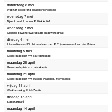
2025
donderdag 8 mei
Webinar beleid rond plaagdierbeheersing
2025
woensdag 7 mei
Bijeenkomst 1 cursus Politiek Actief
2025
woensdag 7 mei
Opening bewonerswerkplaats Radewijnsstraat
2025
dinsdag 6 mei
Informatieavond Eli Heimanslaan, Jac. P. Thijsselaan en Laan der Molens
2025
maandag 5 mei
Geen raadsplein ivm Bevrijdingsdag
2025
maandag 28 april
Geen raadsplein ivm meivakantie
2025
maandag 21 april
Geen raadsplein ivm Tweede Paasdag / Meivakantie
2025
vrijdag 18 april
Werkbezoek golfclub Zwolle
2025
dinsdag 15 april
Stadshartcafé
2025
maandag 14 april