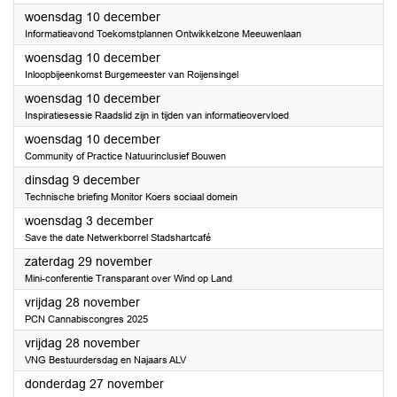
2025
woensdag 10 december
Informatieavond Toekomstplannen Ontwikkelzone Meeuwenlaan
2025
woensdag 10 december
Inloopbijeenkomst Burgemeester van Roijensingel
2025
woensdag 10 december
Inspiratiesessie Raadslid zijn in tijden van informatieovervloed
2025
woensdag 10 december
Community of Practice Natuurinclusief Bouwen
2025
dinsdag 9 december
Technische briefing Monitor Koers sociaal domein
2025
woensdag 3 december
Save the date Netwerkborrel Stadshartcafé
2025
zaterdag 29 november
Mini-conferentie Transparant over Wind op Land
2025
vrijdag 28 november
PCN Cannabiscongres 2025
2025
vrijdag 28 november
VNG Bestuurdersdag en Najaars ALV
2025
donderdag 27 november