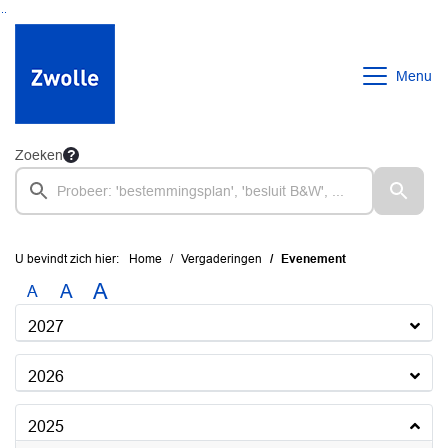
Ga naar de inhoud van deze pagina
Ga naar het zoeken
Ga naar het menu
Menu
Zoeken
U bevindt zich hier:
Home
Vergaderingen
Evenement
A
A
A
2027
2026
2025