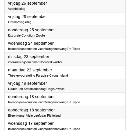
2025
vrijdag 26 september
Vechtdaldag
2025
vrijdag 26 september
Ontmoetingsdag
2025
donderdag 25 september
Excursie Concilium Zwolle
2025
woensdag 24 september
Inloopbijeenkomsten vluchtelingenopvang De Tippe
2025
dinsdag 23 september
informatiebijeenkomst Noorderkwartier
2025
maandag 22 september
Theatervoorstelling Paradise Circus Island
2025
vrijdag 19 september
Raads- en Statenledendag Regio Zwolle
2025
donderdag 18 september
Inloopbijeenkomsten vluchtelingenopvang De Tippe
2025
donderdag 18 september
Bijeenkomst Visie Leefbaar Platteland
2025
woensdag 17 september
Inloopbijeenkomsten vluchtelingenopvang De Tippe