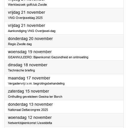
Werkbezoek golfclub Zwolle
2025
vrijdag 21 november
VNG Overijsseldag 2025
2025
vrijdag 21 november
Aankondiging VNG Overijssel-dag
2025
donderdag 20 november
Regio Zwolle dag
2025
woensdag 19 november
GEANNULEERD: Bijeenkomst Gezondheid en ontmoeting
2025
dinsdag 18 november
Technische briefing
2025
maandag 17 november
Vergadervrij i.v.m. begrotingsbehandeling
2025
zaterdag 15 november
Onthulling gevelsteen Gesina ter Borch
2025
donderdag 13 november
Nationaal Deltacongres 2025
2025
woensdag 12 november
Netwerkbijeenkomst IJsseldelta