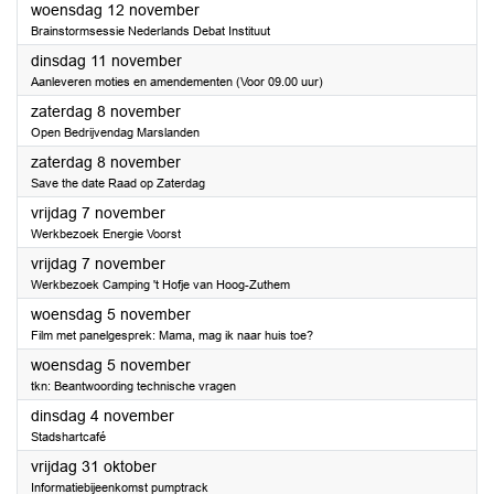
2025
woensdag 12 november
Brainstormsessie Nederlands Debat Instituut
2025
dinsdag 11 november
Aanleveren moties en amendementen (Voor 09.00 uur)
2025
zaterdag 8 november
Open Bedrijvendag Marslanden
2025
zaterdag 8 november
Save the date Raad op Zaterdag
2025
vrijdag 7 november
Werkbezoek Energie Voorst
2025
vrijdag 7 november
Werkbezoek Camping 't Hofje van Hoog-Zuthem
2025
woensdag 5 november
Film met panelgesprek: Mama, mag ik naar huis toe?
2025
woensdag 5 november
tkn: Beantwoording technische vragen
2025
dinsdag 4 november
Stadshartcafé
2025
vrijdag 31 oktober
Informatiebijeenkomst pumptrack