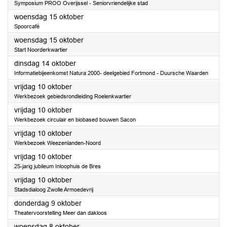
Symposium PROO Overijssel - Seniorvriendelijke stad
2025
woensdag 15 oktober
Spoorcafé
2025
woensdag 15 oktober
Start Noorderkwartier
2025
dinsdag 14 oktober
Informatiebijeenkomst Natura 2000- deelgebied Fortmond - Duursche Waarden
2025
vrijdag 10 oktober
Werkbezoek gebiedsrondleiding Roelenkwartier
2025
vrijdag 10 oktober
Werkbezoek circulair en biobased bouwen Sacon
2025
vrijdag 10 oktober
Werkbezoek Weezenlanden-Noord
2025
vrijdag 10 oktober
25-jarig jubileum Inloophuis de Bres
2025
vrijdag 10 oktober
Stadsdialoog Zwolle Armoedevrij
2025
donderdag 9 oktober
Theatervoorstelling Meer dan dakloos
2025
woensdag 8 oktober