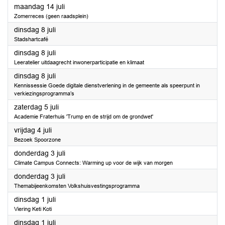
2025
maandag 14 juli
Zomerreces (geen raadsplein)
2025
dinsdag 8 juli
Stadshartcafé
2025
dinsdag 8 juli
Leeratelier uitdaagrecht inwonerparticipatie en klimaat
2025
dinsdag 8 juli
Kennissessie Goede digitale dienstverlening in de gemeente als speerpunt in
verkiezingsprogramma’s
2025
zaterdag 5 juli
Academie Fraterhuis 'Trump en de strijd om de grondwet'
2025
vrijdag 4 juli
Bezoek Spoorzone
2025
donderdag 3 juli
Climate Campus Connects: Warming up voor de wijk van morgen
2025
donderdag 3 juli
Themabijeenkomsten Volkshuisvestingsprogramma
2025
dinsdag 1 juli
Viering Keti Koti
2025
dinsdag 1 juli