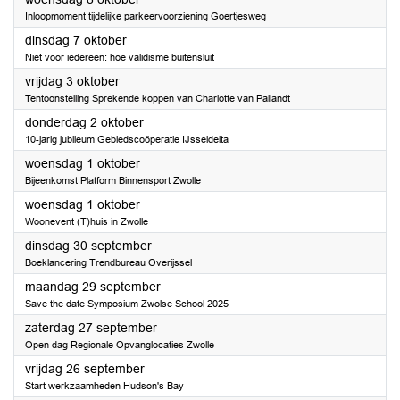
Inloopmoment tijdelijke parkeervoorziening Goertjesweg
2025
dinsdag 7 oktober
Niet voor iedereen: hoe validisme buitensluit
2025
vrijdag 3 oktober
Tentoonstelling Sprekende koppen van Charlotte van Pallandt
2025
donderdag 2 oktober
10-jarig jubileum Gebiedscoöperatie IJsseldelta
2025
woensdag 1 oktober
Bijeenkomst Platform Binnensport Zwolle
2025
woensdag 1 oktober
Woonevent (T)huis in Zwolle
2025
dinsdag 30 september
Boeklancering Trendbureau Overijssel
2025
maandag 29 september
Save the date Symposium Zwolse School 2025
2025
zaterdag 27 september
Open dag Regionale Opvanglocaties Zwolle
2025
vrijdag 26 september
Start werkzaamheden Hudson's Bay