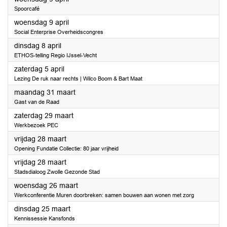
Spoorcafé
2025
woensdag 9 april
Social Enterprise Overheidscongres
2025
dinsdag 8 april
ETHOS-telling Regio IJssel-Vecht
2025
zaterdag 5 april
Lezing De ruk naar rechts | Wilco Boom & Bart Maat
2025
maandag 31 maart
Gast van de Raad
2025
zaterdag 29 maart
Werkbezoek PEC
2025
vrijdag 28 maart
Opening Fundatie Collectie: 80 jaar vrijheid
2025
vrijdag 28 maart
Stadsdialoog Zwolle Gezonde Stad
2025
woensdag 26 maart
Werkconferentie Muren doorbreken: samen bouwen aan wonen met zorg
2025
dinsdag 25 maart
Kennissessie Kansfonds