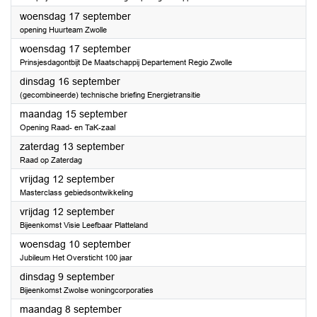
2025
woensdag 17 september
opening Huurteam Zwolle
2025
woensdag 17 september
Prinsjesdagontbijt De Maatschappij Departement Regio Zwolle
2025
dinsdag 16 september
(gecombineerde) technische briefing Energietransitie
2025
maandag 15 september
Opening Raad- en TaK-zaal
2025
zaterdag 13 september
Raad op Zaterdag
2025
vrijdag 12 september
Masterclass gebiedsontwikkeling
2025
vrijdag 12 september
Bijeenkomst Visie Leefbaar Platteland
2025
woensdag 10 september
Jubileum Het Oversticht 100 jaar
2025
dinsdag 9 september
Bijeenkomst Zwolse woningcorporaties
2025
maandag 8 september