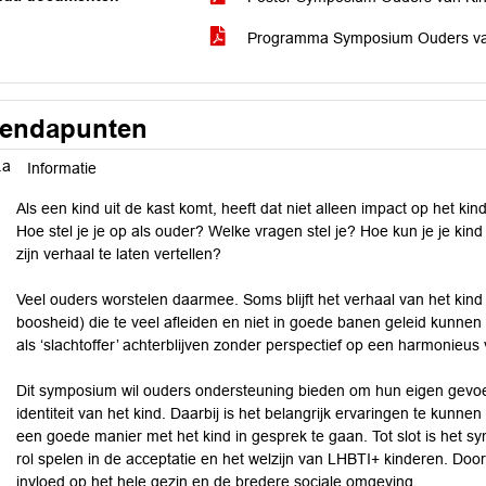
Programma Symposium Ouders van 
endapunten
.a
Informatie
Als een kind uit de kast komt, heeft dat niet alleen impact op het k
Hoe stel je je op als ouder? Welke vragen stel je? Hoe kun je je kin
zijn verhaal te laten vertellen?
Veel ouders worstelen daarmee. Soms blijft het verhaal van het kind s
boosheid) die te veel afleiden en niet in goede banen geleid kunnen
als ‘slachtoffer’ achterblijven zonder perspectief op een harmonieus 
Dit symposium wil ouders ondersteuning bieden om hun eigen gevo
identiteit van het kind. Daarbij is het belangrijk ervaringen te kunn
een goede manier met het kind in gesprek te gaan. Tot slot is het 
rol spelen in de acceptatie en het welzijn van LHBTI+ kinderen. Doo
invloed op het hele gezin en de bredere sociale omgeving.