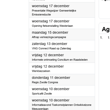
2025
woensdag 17 december
Presentatie Wegwijzer Gemeentelijke
Emissiereductie
2025
woensdag 17 december
Opening fietsenstalling Westerlaan
Ag
2025
maandag 15 december
Aftrap verkiezingscampagne
1
2025
zaterdag 13 december
VNG Connect Raad op Zaterdag
2025
vrijdag 12 december
Informele ontmoeting Concilium en Raadsleden
2025
vrijdag 12 december
Werkbezoeken
2025
donderdag 11 december
Regio Zwolle Congres
2025
woensdag 10 december
Sportcafé Zwolle
2025
woensdag 10 december
Informatieavond Toekomstplannen Ontwikkelzone
Meeuwenlaan