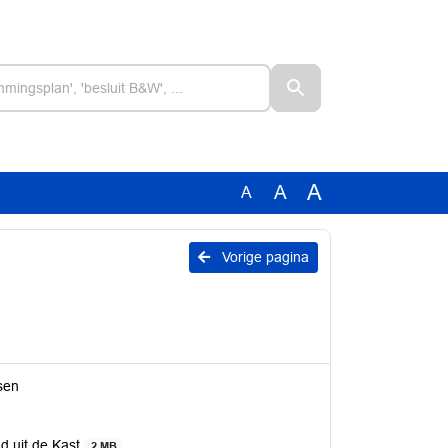
A
A
A
Vorige pagina
sen
d uit de Kast
2 MB