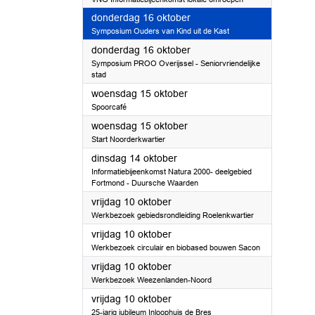
2025
donderdag 16 oktober
Symposium Ouders van Kind uit de Kast
2025
donderdag 16 oktober
Symposium PROO Overijssel - Seniorvriendelijke
stad
2025
woensdag 15 oktober
Spoorcafé
2025
woensdag 15 oktober
Start Noorderkwartier
2025
dinsdag 14 oktober
Informatiebijeenkomst Natura 2000- deelgebied
Fortmond - Duursche Waarden
2025
vrijdag 10 oktober
Werkbezoek gebiedsrondleiding Roelenkwartier
2025
vrijdag 10 oktober
Werkbezoek circulair en biobased bouwen Sacon
2025
vrijdag 10 oktober
Werkbezoek Weezenlanden-Noord
2025
vrijdag 10 oktober
25-jarig jubileum Inloophuis de Bres