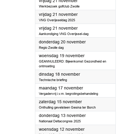
2025
vrijdag 21 november
Werkbezoek golfclub Zwolle
2025
vrijdag 21 november
VNG Overijsseldag 2025
2025
vrijdag 21 november
Aankondiging VNG Overijssel-dag
2025
donderdag 20 november
Regio Zwolle dag
2025
woensdag 19 november
GEANNULEERD: Bijeenkomst Gezondheid en
ontmoeting
2025
dinsdag 18 november
Technische briefing
2025
maandag 17 november
Vergadervrij i.v.m. begrotingsbehandeling
2025
zaterdag 15 november
Onthulling gevelsteen Gesina ter Borch
2025
donderdag 13 november
Nationaal Deltacongres 2025
2025
woensdag 12 november