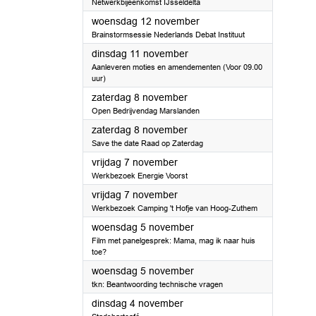
Netwerkbijeenkomst IJsseldelta
2025
woensdag 12 november
Brainstormsessie Nederlands Debat Instituut
2025
dinsdag 11 november
Aanleveren moties en amendementen (Voor 09.00
uur)
2025
zaterdag 8 november
Open Bedrijvendag Marslanden
2025
zaterdag 8 november
Save the date Raad op Zaterdag
2025
vrijdag 7 november
Werkbezoek Energie Voorst
2025
vrijdag 7 november
Werkbezoek Camping 't Hofje van Hoog-Zuthem
2025
woensdag 5 november
Film met panelgesprek: Mama, mag ik naar huis
toe?
2025
woensdag 5 november
tkn: Beantwoording technische vragen
2025
dinsdag 4 november