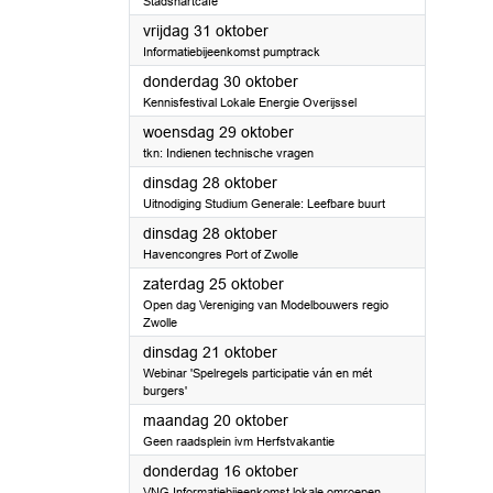
Stadshartcafé
2025
vrijdag 31 oktober
Informatiebijeenkomst pumptrack
2025
donderdag 30 oktober
Kennisfestival Lokale Energie Overijssel
2025
woensdag 29 oktober
tkn: Indienen technische vragen
2025
dinsdag 28 oktober
Uitnodiging Studium Generale: Leefbare buurt
2025
dinsdag 28 oktober
Havencongres Port of Zwolle
2025
zaterdag 25 oktober
Open dag Vereniging van Modelbouwers regio
Zwolle
2025
dinsdag 21 oktober
Webinar 'Spelregels participatie ván en mét
burgers'
2025
maandag 20 oktober
Geen raadsplein ivm Herfstvakantie
2025
donderdag 16 oktober
VNG Informatiebijeenkomst lokale omroepen