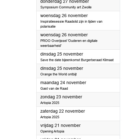
2025
donderdag 27 november
Symposium Community art Zwolle
2025
woensdag 26 november
Inspiratiesessie Raadslid zijn in tijden van
polarisatie
2025
woensdag 26 november
PROO Overijssel 'Ouderen en digitale
weerbaarheid'
2025
dinsdag 25 november
Save the date bijeenkomst Burgerberaad Klimaat
2025
dinsdag 25 november
Orange the World ontbijt
2025
maandag 24 november
Gast van de Raad
2025
zondag 23 november
Artopia 2025
2025
zaterdag 22 november
Artopia 2025
2025
vrijdag 21 november
Opening Artopia