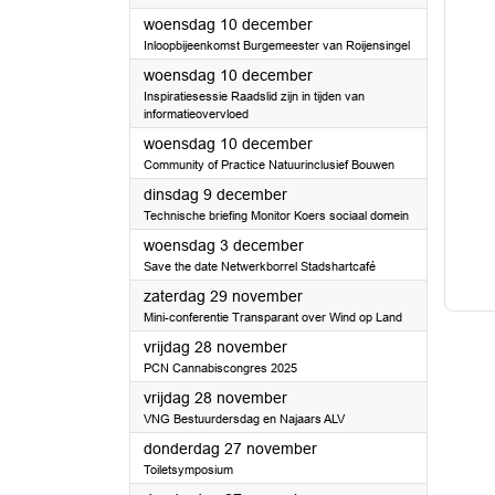
2025
woensdag 10 december
Inloopbijeenkomst Burgemeester van Roijensingel
2025
woensdag 10 december
Inspiratiesessie Raadslid zijn in tijden van
informatieovervloed
2025
woensdag 10 december
Community of Practice Natuurinclusief Bouwen
2025
dinsdag 9 december
Technische briefing Monitor Koers sociaal domein
2025
woensdag 3 december
Save the date Netwerkborrel Stadshartcafé
2025
zaterdag 29 november
Mini-conferentie Transparant over Wind op Land
2025
vrijdag 28 november
PCN Cannabiscongres 2025
2025
vrijdag 28 november
VNG Bestuurdersdag en Najaars ALV
2025
donderdag 27 november
Toiletsymposium