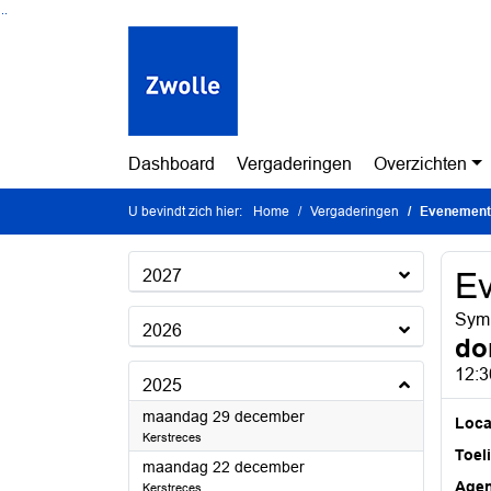
Ga naar de inhoud van deze pagina
Ga naar het zoeken
Ga naar het menu
Dashboard
Vergaderingen
Overzichten
U bevindt zich hier:
Home
Vergaderingen
Evenement
2027
E
Symp
2026
do
12:3
2025
2025
maandag 29 december
Loca
Kerstreces
Toel
2025
maandag 22 december
Age
Kerstreces