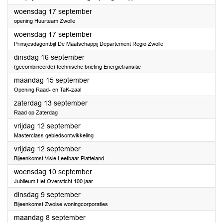
2025
woensdag 17 september
opening Huurteam Zwolle
2025
woensdag 17 september
Prinsjesdagontbijt De Maatschappij Departement Regio Zwolle
2025
dinsdag 16 september
(gecombineerde) technische briefing Energietransitie
2025
maandag 15 september
Opening Raad- en TaK-zaal
2025
zaterdag 13 september
Raad op Zaterdag
2025
vrijdag 12 september
Masterclass gebiedsontwikkeling
2025
vrijdag 12 september
Bijeenkomst Visie Leefbaar Platteland
2025
woensdag 10 september
Jubileum Het Oversticht 100 jaar
2025
dinsdag 9 september
Bijeenkomst Zwolse woningcorporaties
2025
maandag 8 september