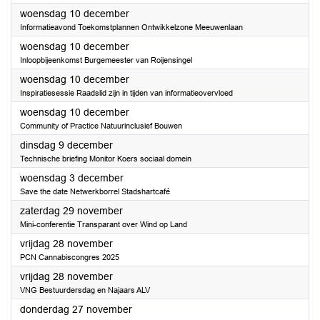
2025
woensdag 10 december
Informatieavond Toekomstplannen Ontwikkelzone Meeuwenlaan
2025
woensdag 10 december
Inloopbijeenkomst Burgemeester van Roijensingel
2025
woensdag 10 december
Inspiratiesessie Raadslid zijn in tijden van informatieovervloed
2025
woensdag 10 december
Community of Practice Natuurinclusief Bouwen
2025
dinsdag 9 december
Technische briefing Monitor Koers sociaal domein
2025
woensdag 3 december
Save the date Netwerkborrel Stadshartcafé
2025
zaterdag 29 november
Mini-conferentie Transparant over Wind op Land
2025
vrijdag 28 november
PCN Cannabiscongres 2025
2025
vrijdag 28 november
VNG Bestuurdersdag en Najaars ALV
2025
donderdag 27 november