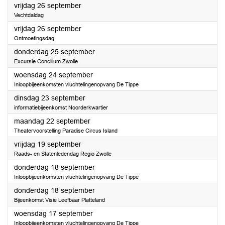
2025
vrijdag 26 september
Vechtdaldag
2025
vrijdag 26 september
Ontmoetingsdag
2025
donderdag 25 september
Excursie Concilium Zwolle
2025
woensdag 24 september
Inloopbijeenkomsten vluchtelingenopvang De Tippe
2025
dinsdag 23 september
informatiebijeenkomst Noorderkwartier
2025
maandag 22 september
Theatervoorstelling Paradise Circus Island
2025
vrijdag 19 september
Raads- en Statenledendag Regio Zwolle
2025
donderdag 18 september
Inloopbijeenkomsten vluchtelingenopvang De Tippe
2025
donderdag 18 september
Bijeenkomst Visie Leefbaar Platteland
2025
woensdag 17 september
Inloopbijeenkomsten vluchtelingenopvang De Tippe