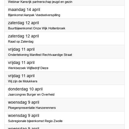
Webinar Kansrijk partnerschap jeugd en gezin
2025
maandag 14 april
Bijenkomst Aanpak Voedselverspilling
2025
zaterdag 12 april
Buurtbijeenkomst Onze Wijk Holtenbroek
2025
zaterdag 12 april
Raad op Zaterdag
2025
vrijdag 11 april
Ondertekening Manifest Rechtvaardige Straat
2025
vrijdag 11 april
Werkbezoek WijBedrijf Dieze
2025
vrijdag 11 april
Wij zijn de Molukkers
2025
donderdag 10 april
Jaarcongres Burger en Overheid
2025
woensdag 9 april
Ploegenpresentatie Hanzerenners
2025
woensdag 9 april
Subregionale bijeenkomst Regio Zwolle
2025
woensdag 9 april