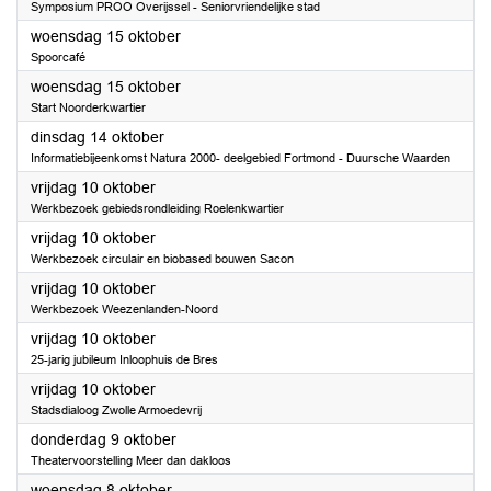
Symposium PROO Overijssel - Seniorvriendelijke stad
2025
woensdag 15 oktober
Spoorcafé
2025
woensdag 15 oktober
Start Noorderkwartier
2025
dinsdag 14 oktober
Informatiebijeenkomst Natura 2000- deelgebied Fortmond - Duursche Waarden
2025
vrijdag 10 oktober
Werkbezoek gebiedsrondleiding Roelenkwartier
2025
vrijdag 10 oktober
Werkbezoek circulair en biobased bouwen Sacon
2025
vrijdag 10 oktober
Werkbezoek Weezenlanden-Noord
2025
vrijdag 10 oktober
25-jarig jubileum Inloophuis de Bres
2025
vrijdag 10 oktober
Stadsdialoog Zwolle Armoedevrij
2025
donderdag 9 oktober
Theatervoorstelling Meer dan dakloos
2025
woensdag 8 oktober