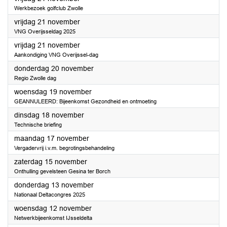
Werkbezoek golfclub Zwolle
2025
vrijdag 21 november
VNG Overijsseldag 2025
2025
vrijdag 21 november
Aankondiging VNG Overijssel-dag
2025
donderdag 20 november
Regio Zwolle dag
2025
woensdag 19 november
GEANNULEERD: Bijeenkomst Gezondheid en ontmoeting
2025
dinsdag 18 november
Technische briefing
2025
maandag 17 november
Vergadervrij i.v.m. begrotingsbehandeling
2025
zaterdag 15 november
Onthulling gevelsteen Gesina ter Borch
2025
donderdag 13 november
Nationaal Deltacongres 2025
2025
woensdag 12 november
Netwerkbijeenkomst IJsseldelta