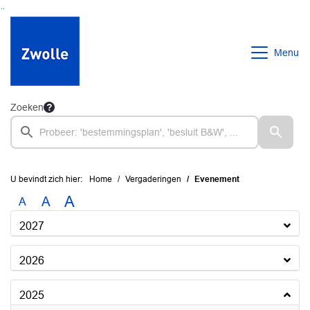
Ga naar de inhoud van deze pagina
Ga naar het zoeken
Ga naar het menu
Menu
Zoeken
U bevindt zich hier:
Home
Vergaderingen
Evenement
A
A
A
2027
2026
2025