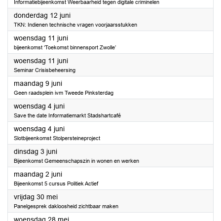
Informatiebijeenkomst Weerbaarheid tegen digitale criminelen
2025
donderdag 12 juni
TKN: Indienen technische vragen voorjaarsstukken
2025
woensdag 11 juni
bijeenkomst ‘Toekomst binnensport Zwolle’
2025
woensdag 11 juni
Seminar Crisisbeheersing
2025
maandag 9 juni
Geen raadsplein ivm Tweede Pinksterdag
2025
woensdag 4 juni
Save the date Informatiemarkt Stadshartcafé
2025
woensdag 4 juni
Slotbijeenkomst Stolpersteineproject
2025
dinsdag 3 juni
Bijeenkomst Gemeenschapszin in wonen en werken
2025
maandag 2 juni
Bijeenkomst 5 cursus Politiek Actief
2025
vrijdag 30 mei
Panelgesprek dakloosheid zichtbaar maken
2025
woensdag 28 mei