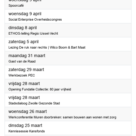
Spoorcafé
2025
woensdag 9 april
Social Enterprise Overheidscongres
2025
dinsdag 8 april
ETHOS-telling Regio IJssel-Vecht
2025
zaterdag 5 april
Lezing De ruk naar rechts | Wilco Boom & Bart Maat
2025
maandag 31 maart
Gast van de Raad
2025
zaterdag 29 maart
Werkbezoek PEC
2025
vrijdag 28 maart
Opening Fundatie Collectie: 80 jaar vrijheid
2025
vrijdag 28 maart
Stadsdialoog Zwolle Gezonde Stad
2025
woensdag 26 maart
Werkconferentie Muren doorbreken: samen bouwen aan wonen met zorg
2025
dinsdag 25 maart
Kennissessie Kansfonds