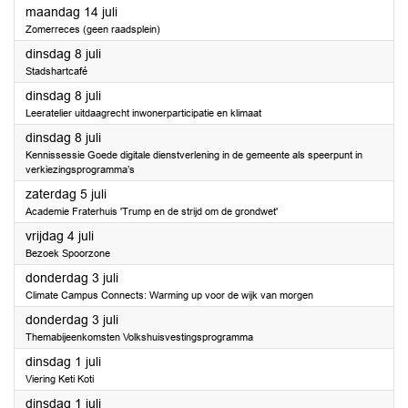
2025
maandag 14 juli
Zomerreces (geen raadsplein)
2025
dinsdag 8 juli
Stadshartcafé
2025
dinsdag 8 juli
Leeratelier uitdaagrecht inwonerparticipatie en klimaat
2025
dinsdag 8 juli
Kennissessie Goede digitale dienstverlening in de gemeente als speerpunt in
verkiezingsprogramma’s
2025
zaterdag 5 juli
Academie Fraterhuis 'Trump en de strijd om de grondwet'
2025
vrijdag 4 juli
Bezoek Spoorzone
2025
donderdag 3 juli
Climate Campus Connects: Warming up voor de wijk van morgen
2025
donderdag 3 juli
Themabijeenkomsten Volkshuisvestingsprogramma
2025
dinsdag 1 juli
Viering Keti Koti
2025
dinsdag 1 juli