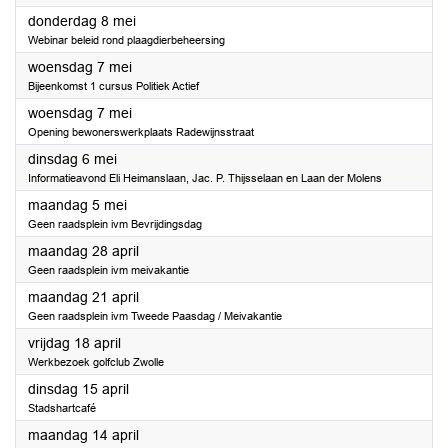
2025
donderdag 8 mei
Webinar beleid rond plaagdierbeheersing
2025
woensdag 7 mei
Bijeenkomst 1 cursus Politiek Actief
2025
woensdag 7 mei
Opening bewonerswerkplaats Radewijnsstraat
2025
dinsdag 6 mei
Informatieavond Eli Heimanslaan, Jac. P. Thijsselaan en Laan der Molens
2025
maandag 5 mei
Geen raadsplein ivm Bevrijdingsdag
2025
maandag 28 april
Geen raadsplein ivm meivakantie
2025
maandag 21 april
Geen raadsplein ivm Tweede Paasdag / Meivakantie
2025
vrijdag 18 april
Werkbezoek golfclub Zwolle
2025
dinsdag 15 april
Stadshartcafé
2025
maandag 14 april