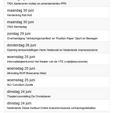
TKN: Aanleveren moties en amendementen PPN
2025
maandag 30 juni
Herdenking Keti Koti
2025
maandag 30 juni
VNG Kennisdag
2025
zondag 29 juni
Overhandiging ‘Verkiezingsmanifest’ en ‘Position Paper’ Sport en Bewegen
2025
donderdag 26 juni
Opening tentoonstellingen Henk Heideveld en Nederlands Impressionisme
2025
woensdag 25 juni
Informatiebijeenkomst Het theater van de VTE (vrijetijdseconomie)
2025
woensdag 25 juni
Afronding ROP Breecamp-West
2025
woensdag 25 juni
ALV Concilium Zwolle
2025
dinsdag 24 juni
Theatervoorstelling De Onmisbaren
2025
dinsdag 24 juni
Nederlands Debat Instituut Online brainstormsessie verkiezingsdebatten