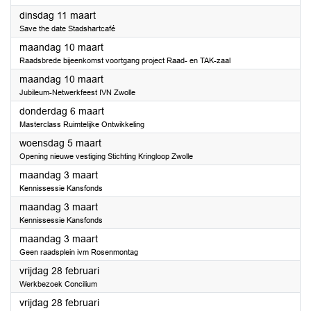
2025
dinsdag 11 maart
Save the date Stadshartcafé
2025
maandag 10 maart
Raadsbrede bijeenkomst voortgang project Raad- en TAK-zaal
2025
maandag 10 maart
Jubileum-Netwerkfeest IVN Zwolle
2025
donderdag 6 maart
Masterclass Ruimtelijke Ontwikkeling
2025
woensdag 5 maart
Opening nieuwe vestiging Stichting Kringloop Zwolle
2025
maandag 3 maart
Kennissessie Kansfonds
2025
maandag 3 maart
Kennissessie Kansfonds
2025
maandag 3 maart
Geen raadsplein ivm Rosenmontag
2025
vrijdag 28 februari
Werkbezoek Concilium
2025
vrijdag 28 februari