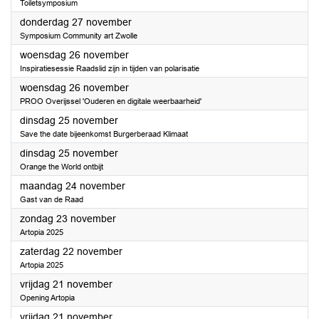
Toiletsymposium
2025
donderdag 27 november
Symposium Community art Zwolle
2025
woensdag 26 november
Inspiratiesessie Raadslid zijn in tijden van polarisatie
2025
woensdag 26 november
PROO Overijssel 'Ouderen en digitale weerbaarheid'
2025
dinsdag 25 november
Save the date bijeenkomst Burgerberaad Klimaat
2025
dinsdag 25 november
Orange the World ontbijt
2025
maandag 24 november
Gast van de Raad
2025
zondag 23 november
Artopia 2025
2025
zaterdag 22 november
Artopia 2025
2025
vrijdag 21 november
Opening Artopia
2025
vrijdag 21 november