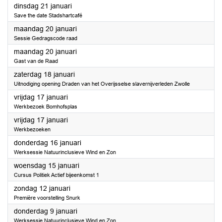
2025
dinsdag 21 januari
Save the date Stadshartcafé
2025
maandag 20 januari
Sessie Gedragscode raad
2025
maandag 20 januari
Gast van de Raad
2025
zaterdag 18 januari
Uitnodiging opening Draden van het Overijsselse slavernijverleden Zwolle
2025
vrijdag 17 januari
Werkbezoek Bomhofsplas
2025
vrijdag 17 januari
Werkbezoeken
2025
donderdag 16 januari
Werksessie Natuurinclusieve Wind en Zon
2025
woensdag 15 januari
Cursus Politiek Actief bijeenkomst 1
2025
zondag 12 januari
Première voorstelling Snurk
2025
donderdag 9 januari
Werksessie Natuurinclusieve Wind en Zon