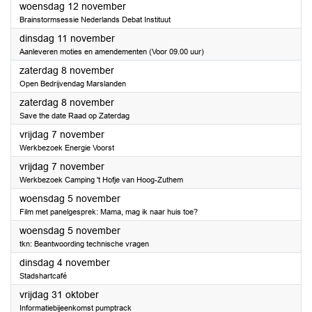
2025
woensdag 12 november
Brainstormsessie Nederlands Debat Instituut
2025
dinsdag 11 november
Aanleveren moties en amendementen (Voor 09.00 uur)
2025
zaterdag 8 november
Open Bedrijvendag Marslanden
2025
zaterdag 8 november
Save the date Raad op Zaterdag
2025
vrijdag 7 november
Werkbezoek Energie Voorst
2025
vrijdag 7 november
Werkbezoek Camping 't Hofje van Hoog-Zuthem
2025
woensdag 5 november
Film met panelgesprek: Mama, mag ik naar huis toe?
2025
woensdag 5 november
tkn: Beantwoording technische vragen
2025
dinsdag 4 november
Stadshartcafé
2025
vrijdag 31 oktober
Informatiebijeenkomst pumptrack