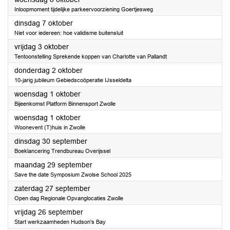
Inloopmoment tijdelijke parkeervoorziening Goertjesweg
2025
dinsdag 7 oktober
Niet voor iedereen: hoe validisme buitensluit
2025
vrijdag 3 oktober
Tentoonstelling Sprekende koppen van Charlotte van Pallandt
2025
donderdag 2 oktober
10-jarig jubileum Gebiedscoöperatie IJsseldelta
2025
woensdag 1 oktober
Bijeenkomst Platform Binnensport Zwolle
2025
woensdag 1 oktober
Woonevent (T)huis in Zwolle
2025
dinsdag 30 september
Boeklancering Trendbureau Overijssel
2025
maandag 29 september
Save the date Symposium Zwolse School 2025
2025
zaterdag 27 september
Open dag Regionale Opvanglocaties Zwolle
2025
vrijdag 26 september
Start werkzaamheden Hudson's Bay