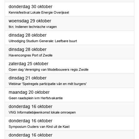
2025
donderdag 30 oktober
Kennisfestival Lokale Energie Overijssel
2025
woensdag 29 oktober
tkn: Indienen technische vragen
2025
dinsdag 28 oktober
Uitnodiging Studium Generale: Leefbare buurt
2025
dinsdag 28 oktober
Havencongres Port of Zwolle
2025
zaterdag 25 oktober
Open dag Vereniging van Modelbouwers regio Zwolle
2025
dinsdag 21 oktober
Webinar 'Spelregels participatie ván en mét burgers'
2025
maandag 20 oktober
Geen raadsplein ivm Herfstvakantie
2025
donderdag 16 oktober
VNG Informatiebijeenkomst lokale omroepen
2025
donderdag 16 oktober
Symposium Ouders van Kind uit de Kast
2025
donderdag 16 oktober