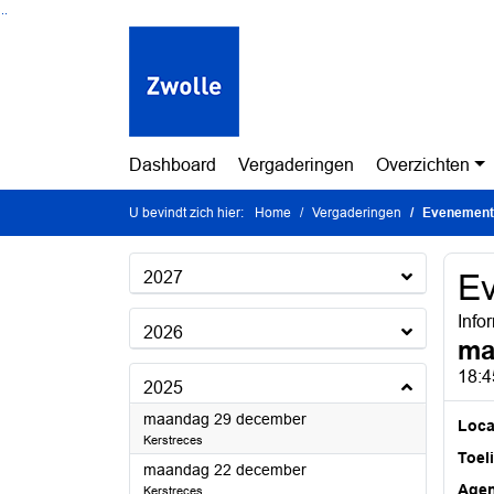
Ga naar de inhoud van deze pagina
Ga naar het zoeken
Ga naar het menu
Dashboard
Vergaderingen
Overzichten
U bevindt zich hier:
Home
Vergaderingen
Evenement
2027
E
Info
2026
ma
18:4
2025
2025
maandag 29 december
Loca
Kerstreces
Toel
2025
maandag 22 december
Age
Kerstreces