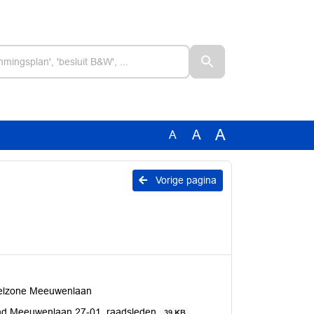
A
A
A
Vorige pagina
kelzone Meeuwenlaan
ond Meeuwenlaan 27-01_raadsleden
39 KB