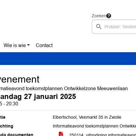
Zoeken
Wie is wie
Contact
venement
rmatieavond toekomstplannen Ontwikkelzone Meeuwenlaan
andag 27 januari 2025
5 - 20:30
tie
Elbertschool, Veemarkt 35 in Zwolle
ichting
Informatieavond toekomstplannen Ontwik
nda documenten
250114_uitnodiging informatieav