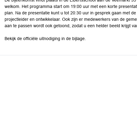
De bijeenkomst vindt plaats in de Elbertsschool aan de Veemarkt 35 
welkom. Het programma start om 19:00 uur met een korte presentat
plan. Na de presentatie kunt u tot 20:30 uur in gesprek gaan met 
projectleider en ontwikkelaar. Ook zijn er medewerkers van de gem
aan te passen wordt ook getoond, zodat u een helder beeld krijgt
Bekijk de officiële uitnodiging in de bijlage.