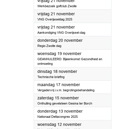
2025
vrijdag 21 november
Werkbezoek golfclub Zwolle
2025
vrijdag 21 november
VNG Overijsseldag 2025
2025
vrijdag 21 november
Aankondiging VNG Overijssel-dag
2025
donderdag 20 november
Regio Zwolle dag
2025
woensdag 19 november
GEANNULEERD: Bijeenkomst Gezondheid en
ontmoeting
2025
dinsdag 18 november
Technische briefing
2025
maandag 17 november
Vergadervrij i.v.m. begrotingsbehandeling
2025
zaterdag 15 november
Onthulling gevelsteen Gesina ter Borch
2025
donderdag 13 november
Nationaal Deltacongres 2025
2025
woensdag 12 november