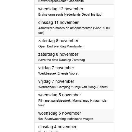
Netwerkbijeenkomst IJsseldelta
2025
woensdag 12 november
Brainstormsessie Nederlands Debat Instituut
2025
dinsdag 11 november
Aanleveren moties en amendementen (Voor 09.00
uur)
2025
zaterdag 8 november
Open Bedrijvendag Marslanden
2025
zaterdag 8 november
Save the date Raad op Zaterdag
2025
vrijdag 7 november
Werkbezoek Energie Voorst
2025
vrijdag 7 november
Werkbezoek Camping 't Hofje van Hoog-Zuthem
2025
woensdag 5 november
Film met panelgesprek: Mama, mag ik naar huis
toe?
2025
woensdag 5 november
tkn: Beantwoording technische vragen
2025
dinsdag 4 november