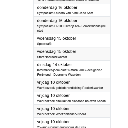
2025
donderdag 16 oktober
Symposium Ouders van Kind uit de Kast
2025
donderdag 16 oktober
Symposium PROO Overijssel - Seniorvriendelijke
stad
2025
woensdag 15 oktober
Spoorcafé
2025
woensdag 15 oktober
Start Noorderkwartier
2025
dinsdag 14 oktober
Informatiebijeenkomst Natura 2000- deelgebied
Fortmond - Duursche Waarden
2025
vrijdag 10 oktober
Werkbezoek gebiedsrondleiding Roelenkwartier
2025
vrijdag 10 oktober
Werkbezoek circulair en biobased bouwen Sacon
2025
vrijdag 10 oktober
Werkbezoek Weezenlanden-Noord
2025
vrijdag 10 oktober
25-jarig jubileum Inloophuis de Bres