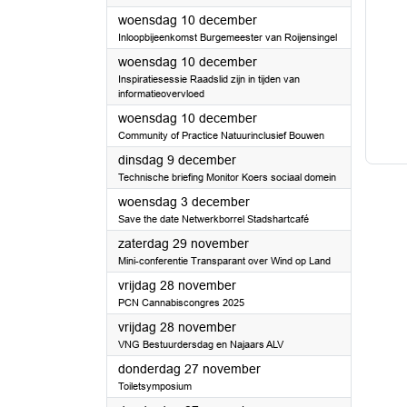
2025
woensdag 10 december
Inloopbijeenkomst Burgemeester van Roijensingel
2025
woensdag 10 december
Inspiratiesessie Raadslid zijn in tijden van
informatieovervloed
2025
woensdag 10 december
Community of Practice Natuurinclusief Bouwen
2025
dinsdag 9 december
Technische briefing Monitor Koers sociaal domein
2025
woensdag 3 december
Save the date Netwerkborrel Stadshartcafé
2025
zaterdag 29 november
Mini-conferentie Transparant over Wind op Land
2025
vrijdag 28 november
PCN Cannabiscongres 2025
2025
vrijdag 28 november
VNG Bestuurdersdag en Najaars ALV
2025
donderdag 27 november
Toiletsymposium