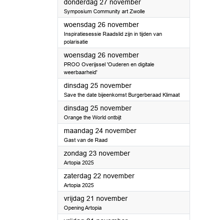
2025
donderdag 27 november
Symposium Community art Zwolle
2025
woensdag 26 november
Inspiratiesessie Raadslid zijn in tijden van
polarisatie
2025
woensdag 26 november
PROO Overijssel 'Ouderen en digitale
weerbaarheid'
2025
dinsdag 25 november
Save the date bijeenkomst Burgerberaad Klimaat
2025
dinsdag 25 november
Orange the World ontbijt
2025
maandag 24 november
Gast van de Raad
2025
zondag 23 november
Artopia 2025
2025
zaterdag 22 november
Artopia 2025
2025
vrijdag 21 november
Opening Artopia