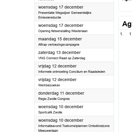
2025
woensdag 17 december
Presentatie Wegwijzer Gemeentelijke
Emissiereductie
Ag
2025
woensdag 17 december
Opening fietsenstalling Westerlaan
1
2025
maandag 15 december
Aftrap verkiezingscampagne
2025
zaterdag 13 december
VNG Connect Raad op Zaterdag
2025
vrijdag 12 december
Informele ontmoeting Concilium en Raadsleden
2025
vrijdag 12 december
Werkbezoeken
2025
donderdag 11 december
Regio Zwolle Congres
2025
woensdag 10 december
Sportcafé Zwolle
2025
woensdag 10 december
Informatieavond Toekomstplannen Ontwikkelzone
Meeuwenlaan