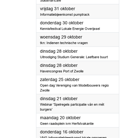
Stadshartcafé
2025
vrijdag 31 oktober
Informatiebijeenkomst pumptrack
2025
donderdag 30 oktober
Kennisfestival Lokale Energie Overijssel
2025
woensdag 29 oktober
tkn: Indienen technische vragen
2025
dinsdag 28 oktober
Uitnodiging Studium Generale: Leefbare buurt
2025
dinsdag 28 oktober
Havencongres Port of Zwolle
2025
zaterdag 25 oktober
Open dag Vereniging van Modelbouwers regio
Zwolle
2025
dinsdag 21 oktober
Webinar 'Spelregels participatie ván en mét
burgers'
2025
maandag 20 oktober
Geen raadsplein ivm Herfstvakantie
2025
donderdag 16 oktober
VNG Informatiebijeenkomst lokale omroepen