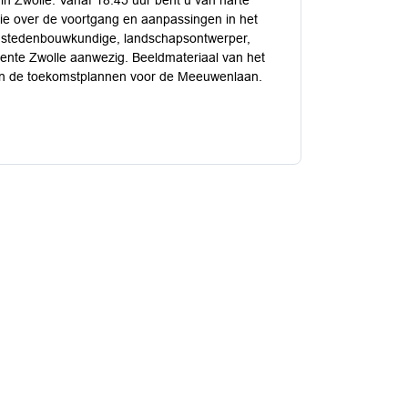
in Zwolle. Vanaf 18:45 uur bent u van harte
ie over de voortgang en aanpassingen in het
de stedenbouwkundige, landschapsontwerper,
eente Zwolle aanwezig. Beeldmateriaal van het
 van de toekomstplannen voor de Meeuwenlaan.