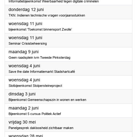
Informatiebijeenkomst Weerbaarheid tegen digitale criminelen
2025
donderdag 12 juni
TKN: Indienen technische vragen voorjaarsstukken
2025
woensdag 11 juni
bijeenkomst ‘Toekomst binnensport Zwolle’
2025
woensdag 11 juni
Seminar Crisisbeheersing
2025
maandag 9 juni
Geen raadsplein ivm Tweede Pinksterdag
2025
woensdag 4 juni
Save the date Informatiemarkt Stadshartcafé
2025
woensdag 4 juni
Slotbijeenkomst Stolpersteineproject
2025
dinsdag 3 juni
Bijeenkomst Gemeenschapszin in wonen en werken
2025
maandag 2 juni
Bijeenkomst 5 cursus Politiek Actief
2025
vrijdag 30 mei
Panelgesprek dakloosheid zichtbaar maken
2025
woensdag 28 mei