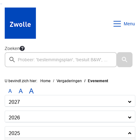
Ga naar de inhoud van deze pagina
Ga naar het zoeken
Ga naar het menu
Menu
Zoeken
U bevindt zich hier:
Home
Vergaderingen
Evenement
A
A
A
2027
2026
2025