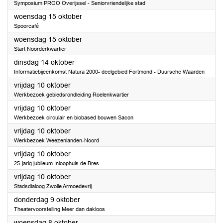
Symposium PROO Overijssel - Seniorvriendelijke stad
2025
woensdag 15 oktober
Spoorcafé
2025
woensdag 15 oktober
Start Noorderkwartier
2025
dinsdag 14 oktober
Informatiebijeenkomst Natura 2000- deelgebied Fortmond - Duursche Waarden
2025
vrijdag 10 oktober
Werkbezoek gebiedsrondleiding Roelenkwartier
2025
vrijdag 10 oktober
Werkbezoek circulair en biobased bouwen Sacon
2025
vrijdag 10 oktober
Werkbezoek Weezenlanden-Noord
2025
vrijdag 10 oktober
25-jarig jubileum Inloophuis de Bres
2025
vrijdag 10 oktober
Stadsdialoog Zwolle Armoedevrij
2025
donderdag 9 oktober
Theatervoorstelling Meer dan dakloos
2025
woensdag 8 oktober