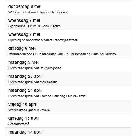
2025
donderdag 8 mei
Webinar beleid rond plaagdierbeheersing
2025
woensdag 7 mei
Bijeenkomst 1 cursus Politiek Actief
2025
woensdag 7 mei
Opening bewonerswerkplaats Radewijnsstraat
2025
dinsdag 6 mei
Informatieavond Eli Heimanslaan, Jac. P. Thijsselaan en Laan der Molens
2025
maandag 5 mei
Geen raadsplein ivm Bevrijdingsdag
2025
maandag 28 april
Geen raadsplein ivm meivakantie
2025
maandag 21 april
Geen raadsplein ivm Tweede Paasdag / Meivakantie
2025
vrijdag 18 april
Werkbezoek golfclub Zwolle
2025
dinsdag 15 april
Stadshartcafé
2025
maandag 14 april