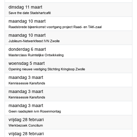
2025
dinsdag 11 maart
Save the date Stadshartcafé
2025
maandag 10 maart
Raadsbrede bijeenkomst voortgang project Raad- en TAK-zaal
2025
maandag 10 maart
Jubileum-Netwerkfeest IVN Zwolle
2025
donderdag 6 maart
Masterclass Ruimtelijke Ontwikkeling
2025
woensdag 5 maart
Opening nieuwe vestiging Stichting Kringloop Zwolle
2025
maandag 3 maart
Kennissessie Kansfonds
2025
maandag 3 maart
Kennissessie Kansfonds
2025
maandag 3 maart
Geen raadsplein ivm Rosenmontag
2025
vrijdag 28 februari
Werkbezoek Concilium
2025
vrijdag 28 februari