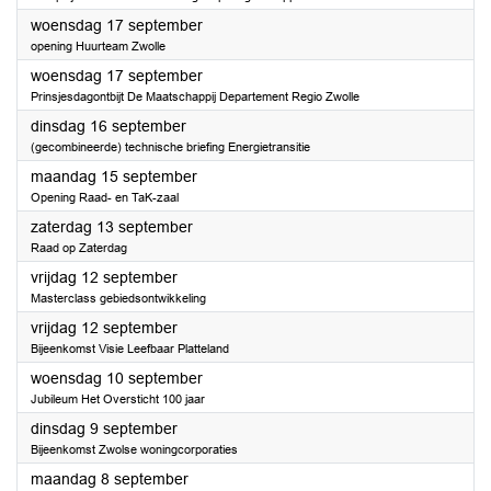
2025
woensdag 17 september
opening Huurteam Zwolle
2025
woensdag 17 september
Prinsjesdagontbijt De Maatschappij Departement Regio Zwolle
2025
dinsdag 16 september
(gecombineerde) technische briefing Energietransitie
2025
maandag 15 september
Opening Raad- en TaK-zaal
2025
zaterdag 13 september
Raad op Zaterdag
2025
vrijdag 12 september
Masterclass gebiedsontwikkeling
2025
vrijdag 12 september
Bijeenkomst Visie Leefbaar Platteland
2025
woensdag 10 september
Jubileum Het Oversticht 100 jaar
2025
dinsdag 9 september
Bijeenkomst Zwolse woningcorporaties
2025
maandag 8 september