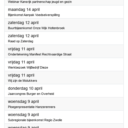
Webinar Kansrijk partnerschap jeugd en gezin
2025
maandag 14 april
Bijenkomst Aanpak Voedselverspilling
2025
zaterdag 12 april
Buurtbijeenkomst Onze Wijk Holtenbroek
2025
zaterdag 12 april
Raad op Zaterdag
2025
vrijdag 11 april
Ondertekening Manifest Rechtvaardige Straat
2025
vrijdag 11 april
Werkbezoek WijBedrijf Dieze
2025
vrijdag 11 april
Wij zijn de Molukkers
2025
donderdag 10 april
Jaarcongres Burger en Overheid
2025
woensdag 9 april
Ploegenpresentatie Hanzerenners
2025
woensdag 9 april
Subregionale bijeenkomst Regio Zwolle
2025
woensdag 9 april