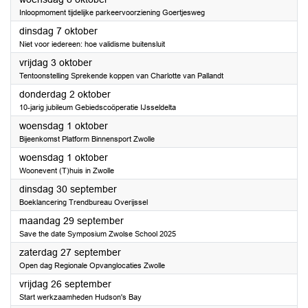
Inloopmoment tijdelijke parkeervoorziening Goertjesweg
2025
dinsdag 7 oktober
Niet voor iedereen: hoe validisme buitensluit
2025
vrijdag 3 oktober
Tentoonstelling Sprekende koppen van Charlotte van Pallandt
2025
donderdag 2 oktober
10-jarig jubileum Gebiedscoöperatie IJsseldelta
2025
woensdag 1 oktober
Bijeenkomst Platform Binnensport Zwolle
2025
woensdag 1 oktober
Woonevent (T)huis in Zwolle
2025
dinsdag 30 september
Boeklancering Trendbureau Overijssel
2025
maandag 29 september
Save the date Symposium Zwolse School 2025
2025
zaterdag 27 september
Open dag Regionale Opvanglocaties Zwolle
2025
vrijdag 26 september
Start werkzaamheden Hudson's Bay