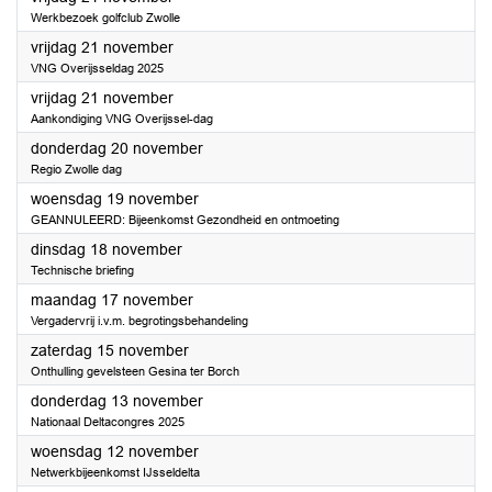
Werkbezoek golfclub Zwolle
2025
vrijdag 21 november
VNG Overijsseldag 2025
2025
vrijdag 21 november
Aankondiging VNG Overijssel-dag
2025
donderdag 20 november
Regio Zwolle dag
2025
woensdag 19 november
GEANNULEERD: Bijeenkomst Gezondheid en ontmoeting
2025
dinsdag 18 november
Technische briefing
2025
maandag 17 november
Vergadervrij i.v.m. begrotingsbehandeling
2025
zaterdag 15 november
Onthulling gevelsteen Gesina ter Borch
2025
donderdag 13 november
Nationaal Deltacongres 2025
2025
woensdag 12 november
Netwerkbijeenkomst IJsseldelta