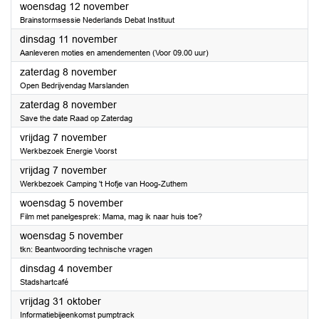
2025
woensdag 12 november
Brainstormsessie Nederlands Debat Instituut
2025
dinsdag 11 november
Aanleveren moties en amendementen (Voor 09.00 uur)
2025
zaterdag 8 november
Open Bedrijvendag Marslanden
2025
zaterdag 8 november
Save the date Raad op Zaterdag
2025
vrijdag 7 november
Werkbezoek Energie Voorst
2025
vrijdag 7 november
Werkbezoek Camping 't Hofje van Hoog-Zuthem
2025
woensdag 5 november
Film met panelgesprek: Mama, mag ik naar huis toe?
2025
woensdag 5 november
tkn: Beantwoording technische vragen
2025
dinsdag 4 november
Stadshartcafé
2025
vrijdag 31 oktober
Informatiebijeenkomst pumptrack