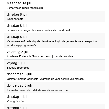
2025
maandag 14 juli
Zomerreces (geen raadsplein)
2025
dinsdag 8 juli
Stadshartcafé
2025
dinsdag 8 juli
Leeratelier uitdaagrecht inwonerparticipatie en klimaat
2025
dinsdag 8 juli
Kennissessie Goede digitale dienstverlening in de gemeente als speerpunt in
verkiezingsprogramma’s
2025
zaterdag 5 juli
Academie Fraterhuis 'Trump en de strijd om de grondwet'
2025
vrijdag 4 juli
Bezoek Spoorzone
2025
donderdag 3 juli
Climate Campus Connects: Warming up voor de wijk van morgen
2025
donderdag 3 juli
Themabijeenkomsten Volkshuisvestingsprogramma
2025
dinsdag 1 juli
Viering Keti Koti
2025
dinsdag 1 juli