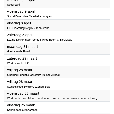
Spoorcafé
2025
woensdag 9 april
Social Enterprise Overheidscongres
2025
dinsdag 8 april
ETHOS-telling Regio IJssel-Vecht
2025
zaterdag 5 april
Lezing De ruk naar rechts | Wilco Boom & Bart Maat
2025
maandag 31 maart
Gast van de Raad
2025
zaterdag 29 maart
Werkbezoek PEC
2025
vrijdag 28 maart
Opening Fundatie Collectie: 80 jaar vrijheid
2025
vrijdag 28 maart
Stadsdialoog Zwolle Gezonde Stad
2025
woensdag 26 maart
Werkconferentie Muren doorbreken: samen bouwen aan wonen met zorg
2025
dinsdag 25 maart
Kennissessie Kansfonds