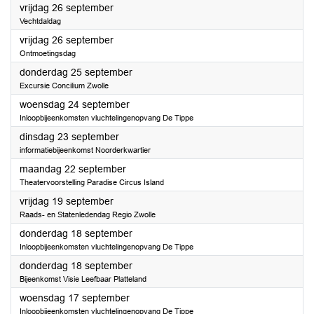
2025
vrijdag 26 september
Vechtdaldag
2025
vrijdag 26 september
Ontmoetingsdag
2025
donderdag 25 september
Excursie Concilium Zwolle
2025
woensdag 24 september
Inloopbijeenkomsten vluchtelingenopvang De Tippe
2025
dinsdag 23 september
informatiebijeenkomst Noorderkwartier
2025
maandag 22 september
Theatervoorstelling Paradise Circus Island
2025
vrijdag 19 september
Raads- en Statenledendag Regio Zwolle
2025
donderdag 18 september
Inloopbijeenkomsten vluchtelingenopvang De Tippe
2025
donderdag 18 september
Bijeenkomst Visie Leefbaar Platteland
2025
woensdag 17 september
Inloopbijeenkomsten vluchtelingenopvang De Tippe