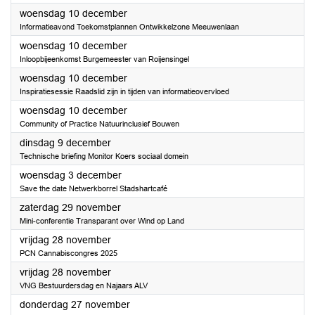
2025
woensdag 10 december
Informatieavond Toekomstplannen Ontwikkelzone Meeuwenlaan
2025
woensdag 10 december
Inloopbijeenkomst Burgemeester van Roijensingel
2025
woensdag 10 december
Inspiratiesessie Raadslid zijn in tijden van informatieovervloed
2025
woensdag 10 december
Community of Practice Natuurinclusief Bouwen
2025
dinsdag 9 december
Technische briefing Monitor Koers sociaal domein
2025
woensdag 3 december
Save the date Netwerkborrel Stadshartcafé
2025
zaterdag 29 november
Mini-conferentie Transparant over Wind op Land
2025
vrijdag 28 november
PCN Cannabiscongres 2025
2025
vrijdag 28 november
VNG Bestuurdersdag en Najaars ALV
2025
donderdag 27 november