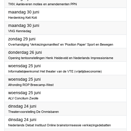
TKN: Aanleveren moties en amendementen PPN
2025
maandag 30 juni
Herdenking Keti Koti
2025
maandag 30 juni
VNG Kennisdag
2025
zondag 29 juni
Overhandiging ‘Verkiezingsmanifest’ en ‘Position Paper’ Sport en Bewegen
2025
donderdag 26 juni
Opening tentoonstellingen Henk Heideveld en Nederlands Impressionisme
2025
woensdag 25 juni
Informatiebijeenkomst Het theater van de VTE (vrijetijdseconomie)
2025
woensdag 25 juni
Afronding ROP Breecamp-West
2025
woensdag 25 juni
ALV Concilium Zwolle
2025
dinsdag 24 juni
Theatervoorstelling De Onmisbaren
2025
dinsdag 24 juni
Nederlands Debat Instituut Online brainstormsessie verkiezingsdebatten