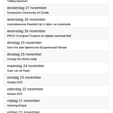
Toiletsymposium
2025
donderdag 27 november
Symposium Community art Zwolle
2025
woensdag 26 november
Inspiratiesessie Raadslid zijn in tijden van polarisatie
2025
woensdag 26 november
PROO Overijssel 'Ouderen en digitale weerbaarheid'
2025
dinsdag 25 november
Save the date bijeenkomst Burgerberaad Klimaat
2025
dinsdag 25 november
Orange the World ontbijt
2025
maandag 24 november
Gast van de Raad
2025
zondag 23 november
Artopia 2025
2025
zaterdag 22 november
Artopia 2025
2025
vrijdag 21 november
Opening Artopia
2025
vrijdag 21 november