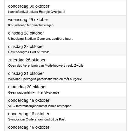
2025
donderdag 30 oktober
Kennisfestival Lokale Energie Overijssel
2025
woensdag 29 oktober
tkn: Indienen technische vragen
2025
dinsdag 28 oktober
Uitnodiging Studium Generale: Leefbare buurt
2025
dinsdag 28 oktober
Havencongres Port of Zwolle
2025
zaterdag 25 oktober
Open dag Vereniging van Modelbouwers regio Zwolle
2025
dinsdag 21 oktober
Webinar 'Spelregels participatie ván en mét burgers'
2025
maandag 20 oktober
Geen raadsplein ivm Herfstvakantie
2025
donderdag 16 oktober
VNG Informatiebijeenkomst lokale omroepen
2025
donderdag 16 oktober
Symposium Ouders van Kind uit de Kast
2025
donderdag 16 oktober