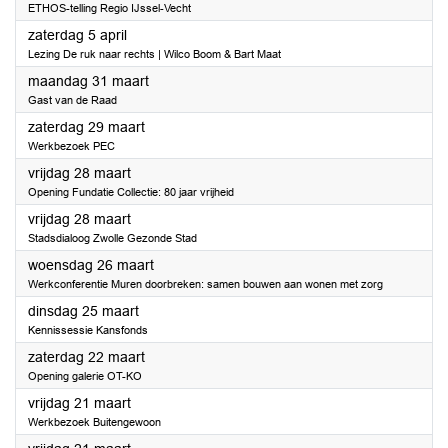
ETHOS-telling Regio IJssel-Vecht
2025
zaterdag 5 april
Lezing De ruk naar rechts | Wilco Boom & Bart Maat
2025
maandag 31 maart
Gast van de Raad
2025
zaterdag 29 maart
Werkbezoek PEC
2025
vrijdag 28 maart
Opening Fundatie Collectie: 80 jaar vrijheid
2025
vrijdag 28 maart
Stadsdialoog Zwolle Gezonde Stad
2025
woensdag 26 maart
Werkconferentie Muren doorbreken: samen bouwen aan wonen met zorg
2025
dinsdag 25 maart
Kennissessie Kansfonds
2025
zaterdag 22 maart
Opening galerie OT-KO
2025
vrijdag 21 maart
Werkbezoek Buitengewoon