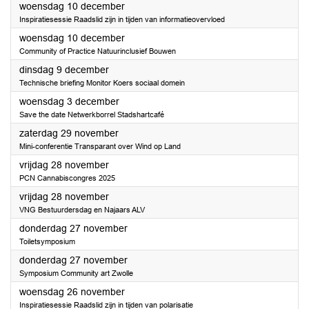
2025
woensdag 10 december
Inspiratiesessie Raadslid zijn in tijden van informatieovervloed
2025
woensdag 10 december
Community of Practice Natuurinclusief Bouwen
2025
dinsdag 9 december
Technische briefing Monitor Koers sociaal domein
2025
woensdag 3 december
Save the date Netwerkborrel Stadshartcafé
2025
zaterdag 29 november
Mini-conferentie Transparant over Wind op Land
2025
vrijdag 28 november
PCN Cannabiscongres 2025
2025
vrijdag 28 november
VNG Bestuurdersdag en Najaars ALV
2025
donderdag 27 november
Toiletsymposium
2025
donderdag 27 november
Symposium Community art Zwolle
2025
woensdag 26 november
Inspiratiesessie Raadslid zijn in tijden van polarisatie