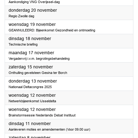
Aankondiging VNG Overijssel-dag
2025
donderdag 20 november
Regio Zwolle dag
2025
woensdag 19 november
GEANNULEERD: Bijeenkomst Gezondheid en ontmoeting
2025
dinsdag 18 november
Technische briefing
2025
maandag 17 november
Vergadervrij i.v.m. begrotingsbehandeling
2025
zaterdag 15 november
Onthulling gevelsteen Gesina ter Borch
2025
donderdag 13 november
Nationaal Deltacongres 2025
2025
woensdag 12 november
Netwerkbijeenkomst IJsseldelta
2025
woensdag 12 november
Brainstormsessie Nederlands Debat Instituut
2025
dinsdag 11 november
Aanleveren moties en amendementen (Voor 09.00 uur)
2025
zaterdag 8 november