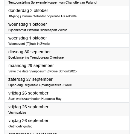
Tentoonstelling Sprekende koppen van Charlotte van Pallandt
2025
donderdag 2 oktober
10-jarig jubileum Gebiedscoöperatie IJsseldelta
2025
woensdag 1 oktober
Bijeenkomst Platform Binnensport Zwolle
2025
woensdag 1 oktober
Woonevent (T)huis in Zwolle
2025
dinsdag 30 september
Boeklancering Trendbureau Overijssel
2025
maandag 29 september
Save the date Symposium Zwolse School 2025
2025
zaterdag 27 september
Open dag Regionale Opvanglocaties Zwolle
2025
vrijdag 26 september
Start werkzaamheden Hudson's Bay
2025
vrijdag 26 september
Vechtdaldag
2025
vrijdag 26 september
Ontmoetingsdag