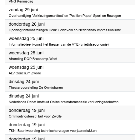
VNG Kennisdag
2025
zondag 29 juni
Overhandiging ‘Verkiezingsmanifest’ en ‘Position Paper’ Sport en Bewegen
2025
donderdag 26 juni
Opening tentoonstellingen Henk Heideveld en Nederlands Impressionisme
2025
woensdag 25 juni
Informatiebijeenkomst Het theater van de VTE (vrijetijdseconomie)
2025
woensdag 25 juni
Afronding ROP Breecamp-West
2025
woensdag 25 juni
ALV Concilium Zwolle
2025
dinsdag 24 juni
Theatervoorstelling De Onmisbaren
2025
dinsdag 24 juni
Nederlands Debat Instituut Online brainstormsessie verkiezingsdebatten
2025
donderdag 19 juni
Ontmoetingsfeest Hart voor Zwolle
2025
donderdag 19 juni
TKN: Beantwoording technische vragen voorjaarsstukken
2025
donderdag 19 juni