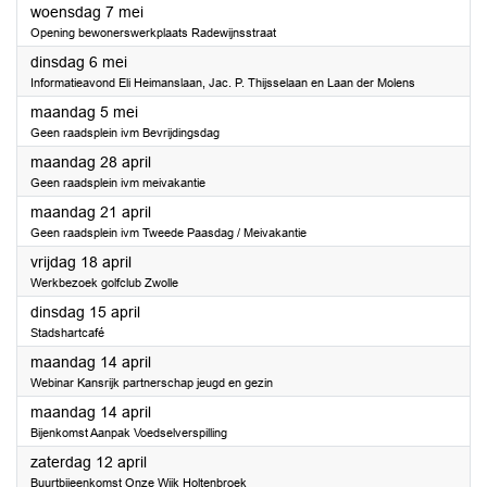
2025
woensdag 7 mei
Opening bewonerswerkplaats Radewijnsstraat
2025
dinsdag 6 mei
Informatieavond Eli Heimanslaan, Jac. P. Thijsselaan en Laan der Molens
2025
maandag 5 mei
Geen raadsplein ivm Bevrijdingsdag
2025
maandag 28 april
Geen raadsplein ivm meivakantie
2025
maandag 21 april
Geen raadsplein ivm Tweede Paasdag / Meivakantie
2025
vrijdag 18 april
Werkbezoek golfclub Zwolle
2025
dinsdag 15 april
Stadshartcafé
2025
maandag 14 april
Webinar Kansrijk partnerschap jeugd en gezin
2025
maandag 14 april
Bijenkomst Aanpak Voedselverspilling
2025
zaterdag 12 april
Buurtbijeenkomst Onze Wijk Holtenbroek