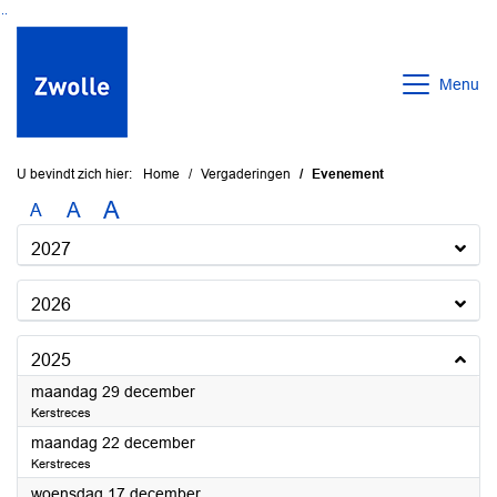
Ga naar de inhoud van deze pagina
Ga naar het zoeken
Ga naar het menu
Menu
U bevindt zich hier:
Home
Vergaderingen
Evenement
A
A
A
2027
2026
2025
2025
maandag 29 december
Kerstreces
2025
maandag 22 december
Kerstreces
2025
woensdag 17 december