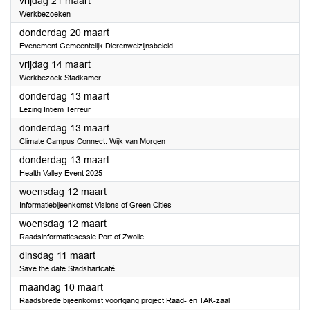
2025
vrijdag 21 maart
Werkbezoeken
2025
donderdag 20 maart
Evenement Gemeentelijk Dierenwelzijnsbeleid
2025
vrijdag 14 maart
Werkbezoek Stadkamer
2025
donderdag 13 maart
Lezing Intiem Terreur
2025
donderdag 13 maart
Climate Campus Connect: Wijk van Morgen
2025
donderdag 13 maart
Health Valley Event 2025
2025
woensdag 12 maart
Informatiebijeenkomst Visions of Green Cities
2025
woensdag 12 maart
Raadsinformatiesessie Port of Zwolle
2025
dinsdag 11 maart
Save the date Stadshartcafé
2025
maandag 10 maart
Raadsbrede bijeenkomst voortgang project Raad- en TAK-zaal