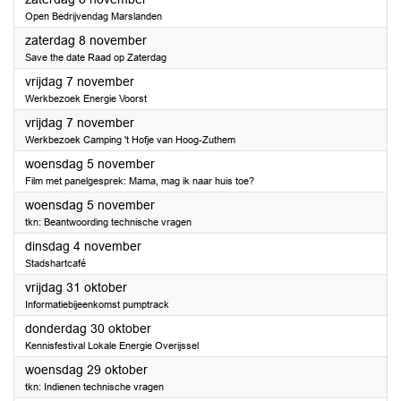
Open Bedrijvendag Marslanden
2025
zaterdag 8 november
Save the date Raad op Zaterdag
2025
vrijdag 7 november
Werkbezoek Energie Voorst
2025
vrijdag 7 november
Werkbezoek Camping 't Hofje van Hoog-Zuthem
2025
woensdag 5 november
Film met panelgesprek: Mama, mag ik naar huis toe?
2025
woensdag 5 november
tkn: Beantwoording technische vragen
2025
dinsdag 4 november
Stadshartcafé
2025
vrijdag 31 oktober
Informatiebijeenkomst pumptrack
2025
donderdag 30 oktober
Kennisfestival Lokale Energie Overijssel
2025
woensdag 29 oktober
tkn: Indienen technische vragen