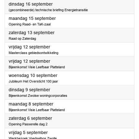
2025
dinsdag 16 september
(gecombineerde) technische briefing Energietransitie
2025
maandag 15 september
Opening Raad- en TaK-zaal
2025
zaterdag 13 september
Raad op Zaterdag
2025
vrijdag 12 september
Masterclass gebiedsontwikkeling
2025
vrijdag 12 september
Bijeenkomst Visie Leefbaar Platteland
2025
woensdag 10 september
Jubileum Het Oversticht 100 jaar
2025
dinsdag 9 september
Bijeenkomst Zwolse woningcorporaties
2025
maandag 8 september
Bijeenkomst Visie Leefbaar Platteland
2025
zaterdag 6 september
Opening Passerelle dag 2
2025
vrijdag 5 september
Werkbezoek Voedselbos Zwolle