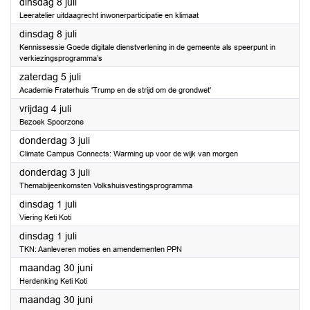
2025
dinsdag 8 juli
Leeratelier uitdaagrecht inwonerparticipatie en klimaat
2025
dinsdag 8 juli
Kennissessie Goede digitale dienstverlening in de gemeente als speerpunt in
verkiezingsprogramma’s
2025
zaterdag 5 juli
Academie Fraterhuis 'Trump en de strijd om de grondwet'
2025
vrijdag 4 juli
Bezoek Spoorzone
2025
donderdag 3 juli
Climate Campus Connects: Warming up voor de wijk van morgen
2025
donderdag 3 juli
Themabijeenkomsten Volkshuisvestingsprogramma
2025
dinsdag 1 juli
Viering Keti Koti
2025
dinsdag 1 juli
TKN: Aanleveren moties en amendementen PPN
2025
maandag 30 juni
Herdenking Keti Koti
2025
maandag 30 juni