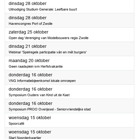
2025
dinsdag 28 oktober
Uitnodiging Studium Generale: Leefbare buurt
2025
dinsdag 28 oktober
Havencongres Port of Zwolle
2025
zaterdag 25 oktober
Open dag Vereniging van Modelbouwers regio Zwolle
2025
dinsdag 21 oktober
Webinar 'Spelregels participatie ván en mét burgers'
2025
maandag 20 oktober
Geen raadsplein ivm Herfstvakantie
2025
donderdag 16 oktober
VNG Informatiebijeenkomst lokale omroepen
2025
donderdag 16 oktober
Symposium Ouders van Kind uit de Kast
2025
donderdag 16 oktober
Symposium PROO Overijssel - Seniorvriendelijke stad
2025
woensdag 15 oktober
Spoorcafé
2025
woensdag 15 oktober
Start Noorderkwartier