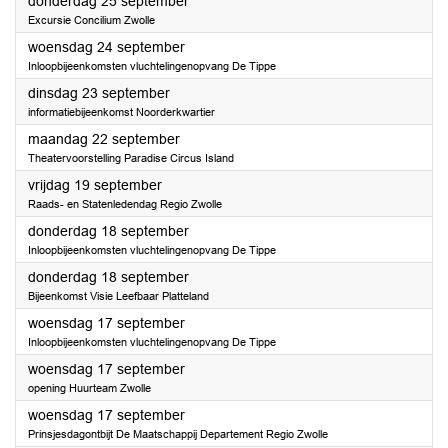
2025
donderdag 25 september
Excursie Concilium Zwolle
2025
woensdag 24 september
Inloopbijeenkomsten vluchtelingenopvang De Tippe
2025
dinsdag 23 september
informatiebijeenkomst Noorderkwartier
2025
maandag 22 september
Theatervoorstelling Paradise Circus Island
2025
vrijdag 19 september
Raads- en Statenledendag Regio Zwolle
2025
donderdag 18 september
Inloopbijeenkomsten vluchtelingenopvang De Tippe
2025
donderdag 18 september
Bijeenkomst Visie Leefbaar Platteland
2025
woensdag 17 september
Inloopbijeenkomsten vluchtelingenopvang De Tippe
2025
woensdag 17 september
opening Huurteam Zwolle
2025
woensdag 17 september
Prinsjesdagontbijt De Maatschappij Departement Regio Zwolle