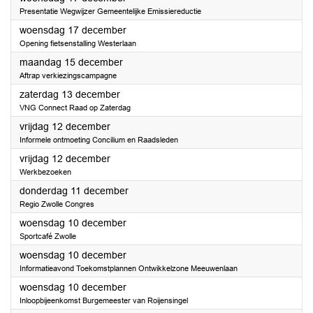
Presentatie Wegwijzer Gemeentelijke Emissiereductie
2025
woensdag 17 december
Opening fietsenstalling Westerlaan
2025
maandag 15 december
Aftrap verkiezingscampagne
2025
zaterdag 13 december
VNG Connect Raad op Zaterdag
2025
vrijdag 12 december
Informele ontmoeting Concilium en Raadsleden
2025
vrijdag 12 december
Werkbezoeken
2025
donderdag 11 december
Regio Zwolle Congres
2025
woensdag 10 december
Sportcafé Zwolle
2025
woensdag 10 december
Informatieavond Toekomstplannen Ontwikkelzone Meeuwenlaan
2025
woensdag 10 december
Inloopbijeenkomst Burgemeester van Roijensingel