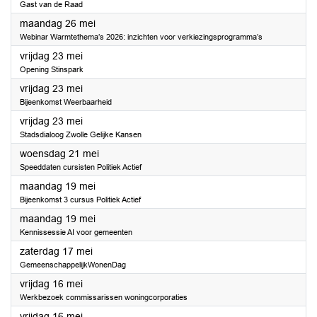
Gast van de Raad
2025
maandag 26 mei
Webinar Warmtethema’s 2026: inzichten voor verkiezingsprogramma’s
2025
vrijdag 23 mei
Opening Stinspark
2025
vrijdag 23 mei
Bijeenkomst Weerbaarheid
2025
vrijdag 23 mei
Stadsdialoog Zwolle Gelijke Kansen
2025
woensdag 21 mei
Speeddaten cursisten Politiek Actief
2025
maandag 19 mei
Bijeenkomst 3 cursus Politiek Actief
2025
maandag 19 mei
Kennissessie AI voor gemeenten
2025
zaterdag 17 mei
GemeenschappelijkWonenDag
2025
vrijdag 16 mei
Werkbezoek commissarissen woningcorporaties
2025
vrijdag 16 mei