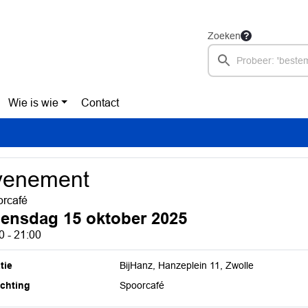
Zoeken
Wie is wie
Contact
venement
rcafé
ensdag 15 oktober 2025
0 - 21:00
tie
BijHanz, Hanzeplein 11, Zwolle
ichting
Spoorcafé