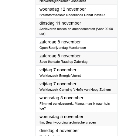
Netwerkbijeenkomst IJsseldelta
2025
woensdag 12 november
Brainstormsessie Nederlands Debat Instituut
2025
dinsdag 11 november
Aanleveren moties en amendementen (Voor 09.00
uur)
2025
zaterdag 8 november
Open Bedrijvendag Marslanden
2025
zaterdag 8 november
Save the date Raad op Zaterdag
2025
vrijdag 7 november
Werkbezoek Energie Voorst
2025
vrijdag 7 november
Werkbezoek Camping 't Hofje van Hoog-Zuthem
2025
woensdag 5 november
Film met panelgesprek: Mama, mag ik naar huis
toe?
2025
woensdag 5 november
tkn: Beantwoording technische vragen
2025
dinsdag 4 november