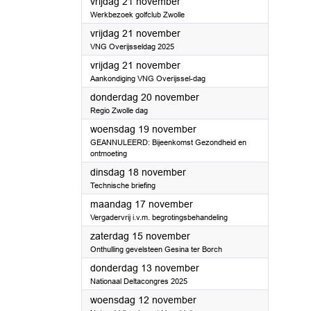
2025
vrijdag 21 november
Werkbezoek golfclub Zwolle
2025
vrijdag 21 november
VNG Overijsseldag 2025
2025
vrijdag 21 november
Aankondiging VNG Overijssel-dag
2025
donderdag 20 november
Regio Zwolle dag
2025
woensdag 19 november
GEANNULEERD: Bijeenkomst Gezondheid en
ontmoeting
2025
dinsdag 18 november
Technische briefing
2025
maandag 17 november
Vergadervrij i.v.m. begrotingsbehandeling
2025
zaterdag 15 november
Onthulling gevelsteen Gesina ter Borch
2025
donderdag 13 november
Nationaal Deltacongres 2025
2025
woensdag 12 november