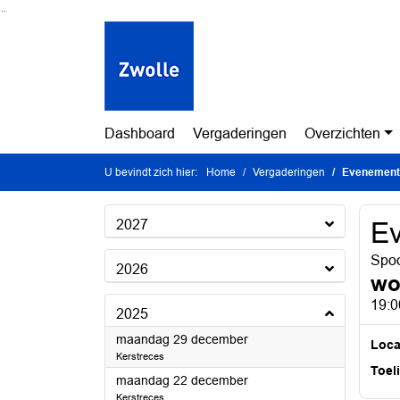
Ga naar de inhoud van deze pagina
Ga naar het zoeken
Ga naar het menu
Dashboard
Vergaderingen
Overzichten
U bevindt zich hier:
Home
Vergaderingen
Evenement
2027
E
Spoo
2026
wo
19:0
2025
2025
maandag 29 december
Loca
Kerstreces
Toel
2025
maandag 22 december
Kerstreces