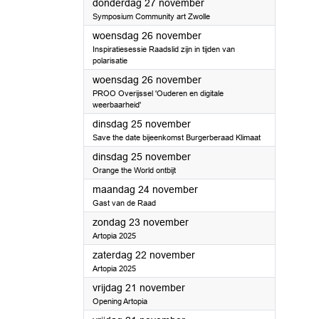
2025
donderdag 27 november
Symposium Community art Zwolle
2025
woensdag 26 november
Inspiratiesessie Raadslid zijn in tijden van
polarisatie
2025
woensdag 26 november
PROO Overijssel 'Ouderen en digitale
weerbaarheid'
2025
dinsdag 25 november
Save the date bijeenkomst Burgerberaad Klimaat
2025
dinsdag 25 november
Orange the World ontbijt
2025
maandag 24 november
Gast van de Raad
2025
zondag 23 november
Artopia 2025
2025
zaterdag 22 november
Artopia 2025
2025
vrijdag 21 november
Opening Artopia