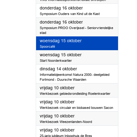
2025
donderdag 16 oktober
Symposium Ouders van Kind uit de Kast
2025
donderdag 16 oktober
Symposium PROO Overijssel - Seniorvriendelijke
stad
2025
woensdag 15 oktober
Spoorcafé
2025
woensdag 15 oktober
Start Noorderkwartier
2025
dinsdag 14 oktober
Informatiebijeenkomst Natura 2000- deelgebied
Fortmond - Duursche Waarden
2025
vrijdag 10 oktober
Werkbezoek gebiedsrondleiding Roelenkwartier
2025
vrijdag 10 oktober
Werkbezoek circulair en biobased bouwen Sacon
2025
vrijdag 10 oktober
Werkbezoek Weezenlanden-Noord
2025
vrijdag 10 oktober
25-jarig jubileum Inloophuis de Bres