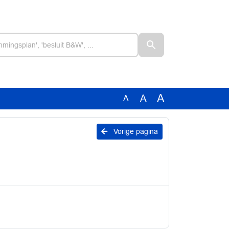
A
A
A
Vorige pagina