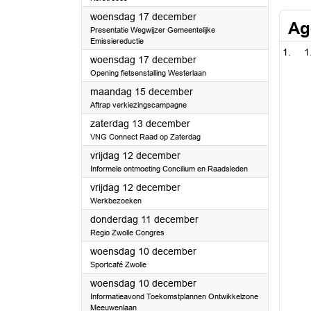
2025
woensdag 17 december
Ag
Presentatie Wegwijzer Gemeentelijke
Emissiereductie
1
2025
woensdag 17 december
Opening fietsenstalling Westerlaan
2025
maandag 15 december
Aftrap verkiezingscampagne
2025
zaterdag 13 december
VNG Connect Raad op Zaterdag
2025
vrijdag 12 december
Informele ontmoeting Concilium en Raadsleden
2025
vrijdag 12 december
Werkbezoeken
2025
donderdag 11 december
Regio Zwolle Congres
2025
woensdag 10 december
Sportcafé Zwolle
2025
woensdag 10 december
Informatieavond Toekomstplannen Ontwikkelzone
Meeuwenlaan