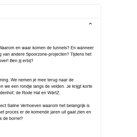
 Waarom en waar komen de tunnels? En wanneer
g van andere Spoorzone-projecten? Tijdens het
r! Ben jij erbij?
pening. We nemen je mee terug naar de
en we een rondje langs de velden. Je krijgt korte
ildenhof, de Rode Hal en WärtZ.
tect Saline Verhoeven waarom het belangrijk is
t proces er de komende jaren uit gaat zien en
ns de borrel?