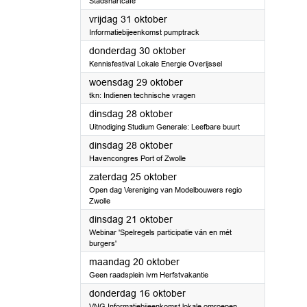
Stadshartcafé
2025
vrijdag 31 oktober
Informatiebijeenkomst pumptrack
2025
donderdag 30 oktober
Kennisfestival Lokale Energie Overijssel
2025
woensdag 29 oktober
tkn: Indienen technische vragen
2025
dinsdag 28 oktober
Uitnodiging Studium Generale: Leefbare buurt
2025
dinsdag 28 oktober
Havencongres Port of Zwolle
2025
zaterdag 25 oktober
Open dag Vereniging van Modelbouwers regio
Zwolle
2025
dinsdag 21 oktober
Webinar 'Spelregels participatie ván en mét
burgers'
2025
maandag 20 oktober
Geen raadsplein ivm Herfstvakantie
2025
donderdag 16 oktober
VNG Informatiebijeenkomst lokale omroepen