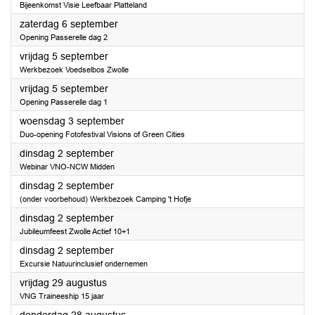
Bijeenkomst Visie Leefbaar Platteland
2025
zaterdag 6 september
Opening Passerelle dag 2
2025
vrijdag 5 september
Werkbezoek Voedselbos Zwolle
2025
vrijdag 5 september
Opening Passerelle dag 1
2025
woensdag 3 september
Duo-opening Fotofestival Visions of Green Cities
2025
dinsdag 2 september
Webinar VNO-NCW Midden
2025
dinsdag 2 september
(onder voorbehoud) Werkbezoek Camping 't Hofje
2025
dinsdag 2 september
Jubileumfeest Zwolle Actief 10+1
2025
dinsdag 2 september
Excursie Natuurinclusief ondernemen
2025
vrijdag 29 augustus
VNG Traineeship 15 jaar
2025