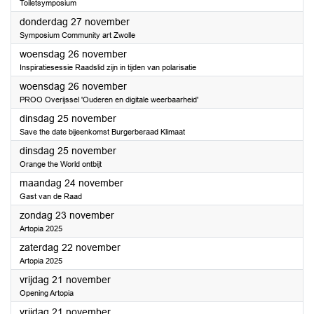
Toiletsymposium
2025
donderdag 27 november
Symposium Community art Zwolle
2025
woensdag 26 november
Inspiratiesessie Raadslid zijn in tijden van polarisatie
2025
woensdag 26 november
PROO Overijssel 'Ouderen en digitale weerbaarheid'
2025
dinsdag 25 november
Save the date bijeenkomst Burgerberaad Klimaat
2025
dinsdag 25 november
Orange the World ontbijt
2025
maandag 24 november
Gast van de Raad
2025
zondag 23 november
Artopia 2025
2025
zaterdag 22 november
Artopia 2025
2025
vrijdag 21 november
Opening Artopia
2025
vrijdag 21 november