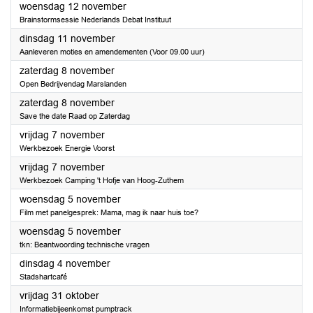
2025
woensdag 12 november
Brainstormsessie Nederlands Debat Instituut
2025
dinsdag 11 november
Aanleveren moties en amendementen (Voor 09.00 uur)
2025
zaterdag 8 november
Open Bedrijvendag Marslanden
2025
zaterdag 8 november
Save the date Raad op Zaterdag
2025
vrijdag 7 november
Werkbezoek Energie Voorst
2025
vrijdag 7 november
Werkbezoek Camping 't Hofje van Hoog-Zuthem
2025
woensdag 5 november
Film met panelgesprek: Mama, mag ik naar huis toe?
2025
woensdag 5 november
tkn: Beantwoording technische vragen
2025
dinsdag 4 november
Stadshartcafé
2025
vrijdag 31 oktober
Informatiebijeenkomst pumptrack