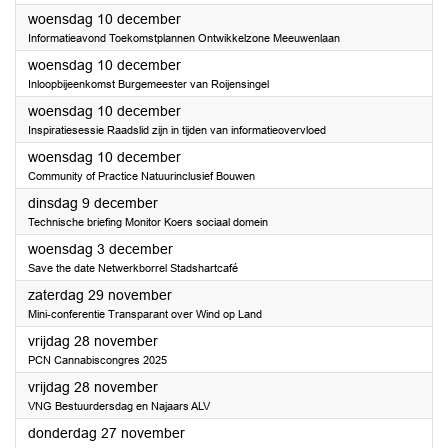
2025
woensdag 10 december
Informatieavond Toekomstplannen Ontwikkelzone Meeuwenlaan
2025
woensdag 10 december
Inloopbijeenkomst Burgemeester van Roijensingel
2025
woensdag 10 december
Inspiratiesessie Raadslid zijn in tijden van informatieovervloed
2025
woensdag 10 december
Community of Practice Natuurinclusief Bouwen
2025
dinsdag 9 december
Technische briefing Monitor Koers sociaal domein
2025
woensdag 3 december
Save the date Netwerkborrel Stadshartcafé
2025
zaterdag 29 november
Mini-conferentie Transparant over Wind op Land
2025
vrijdag 28 november
PCN Cannabiscongres 2025
2025
vrijdag 28 november
VNG Bestuurdersdag en Najaars ALV
2025
donderdag 27 november