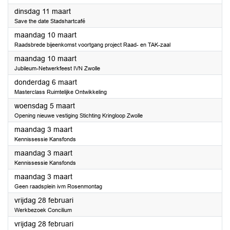
2025
dinsdag 11 maart
Save the date Stadshartcafé
2025
maandag 10 maart
Raadsbrede bijeenkomst voortgang project Raad- en TAK-zaal
2025
maandag 10 maart
Jubileum-Netwerkfeest IVN Zwolle
2025
donderdag 6 maart
Masterclass Ruimtelijke Ontwikkeling
2025
woensdag 5 maart
Opening nieuwe vestiging Stichting Kringloop Zwolle
2025
maandag 3 maart
Kennissessie Kansfonds
2025
maandag 3 maart
Kennissessie Kansfonds
2025
maandag 3 maart
Geen raadsplein ivm Rosenmontag
2025
vrijdag 28 februari
Werkbezoek Concilium
2025
vrijdag 28 februari