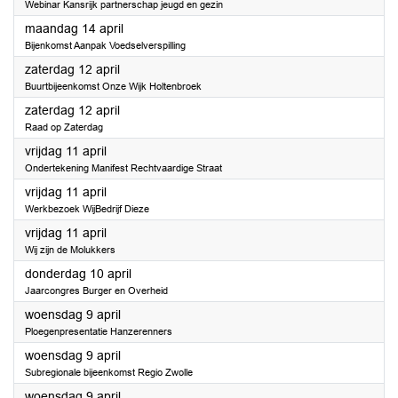
Webinar Kansrijk partnerschap jeugd en gezin
2025
maandag 14 april
Bijenkomst Aanpak Voedselverspilling
2025
zaterdag 12 april
Buurtbijeenkomst Onze Wijk Holtenbroek
2025
zaterdag 12 april
Raad op Zaterdag
2025
vrijdag 11 april
Ondertekening Manifest Rechtvaardige Straat
2025
vrijdag 11 april
Werkbezoek WijBedrijf Dieze
2025
vrijdag 11 april
Wij zijn de Molukkers
2025
donderdag 10 april
Jaarcongres Burger en Overheid
2025
woensdag 9 april
Ploegenpresentatie Hanzerenners
2025
woensdag 9 april
Subregionale bijeenkomst Regio Zwolle
2025
woensdag 9 april