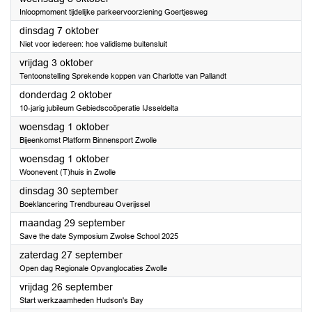
Inloopmoment tijdelijke parkeervoorziening Goertjesweg
2025
dinsdag 7 oktober
Niet voor iedereen: hoe validisme buitensluit
2025
vrijdag 3 oktober
Tentoonstelling Sprekende koppen van Charlotte van Pallandt
2025
donderdag 2 oktober
10-jarig jubileum Gebiedscoöperatie IJsseldelta
2025
woensdag 1 oktober
Bijeenkomst Platform Binnensport Zwolle
2025
woensdag 1 oktober
Woonevent (T)huis in Zwolle
2025
dinsdag 30 september
Boeklancering Trendbureau Overijssel
2025
maandag 29 september
Save the date Symposium Zwolse School 2025
2025
zaterdag 27 september
Open dag Regionale Opvanglocaties Zwolle
2025
vrijdag 26 september
Start werkzaamheden Hudson's Bay