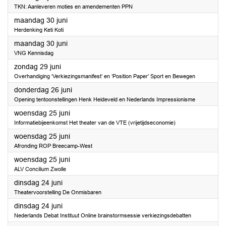
TKN: Aanleveren moties en amendementen PPN
2025
maandag 30 juni
Herdenking Keti Koti
2025
maandag 30 juni
VNG Kennisdag
2025
zondag 29 juni
Overhandiging ‘Verkiezingsmanifest’ en ‘Position Paper’ Sport en Bewegen
2025
donderdag 26 juni
Opening tentoonstellingen Henk Heideveld en Nederlands Impressionisme
2025
woensdag 25 juni
Informatiebijeenkomst Het theater van de VTE (vrijetijdseconomie)
2025
woensdag 25 juni
Afronding ROP Breecamp-West
2025
woensdag 25 juni
ALV Concilium Zwolle
2025
dinsdag 24 juni
Theatervoorstelling De Onmisbaren
2025
dinsdag 24 juni
Nederlands Debat Instituut Online brainstormsessie verkiezingsdebatten