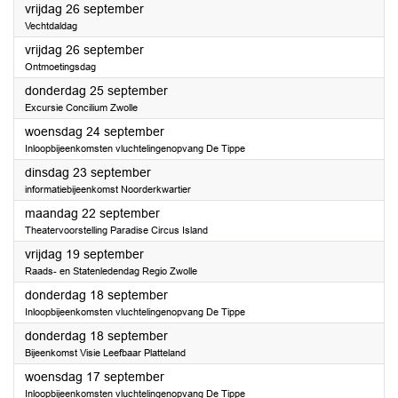
2025
vrijdag 26 september
Vechtdaldag
2025
vrijdag 26 september
Ontmoetingsdag
2025
donderdag 25 september
Excursie Concilium Zwolle
2025
woensdag 24 september
Inloopbijeenkomsten vluchtelingenopvang De Tippe
2025
dinsdag 23 september
informatiebijeenkomst Noorderkwartier
2025
maandag 22 september
Theatervoorstelling Paradise Circus Island
2025
vrijdag 19 september
Raads- en Statenledendag Regio Zwolle
2025
donderdag 18 september
Inloopbijeenkomsten vluchtelingenopvang De Tippe
2025
donderdag 18 september
Bijeenkomst Visie Leefbaar Platteland
2025
woensdag 17 september
Inloopbijeenkomsten vluchtelingenopvang De Tippe