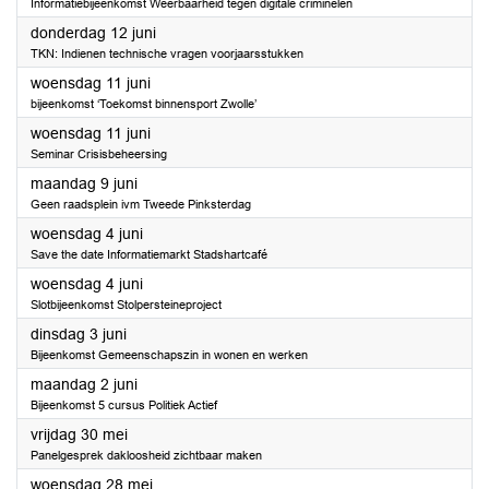
Informatiebijeenkomst Weerbaarheid tegen digitale criminelen
2025
donderdag 12 juni
TKN: Indienen technische vragen voorjaarsstukken
2025
woensdag 11 juni
bijeenkomst ‘Toekomst binnensport Zwolle’
2025
woensdag 11 juni
Seminar Crisisbeheersing
2025
maandag 9 juni
Geen raadsplein ivm Tweede Pinksterdag
2025
woensdag 4 juni
Save the date Informatiemarkt Stadshartcafé
2025
woensdag 4 juni
Slotbijeenkomst Stolpersteineproject
2025
dinsdag 3 juni
Bijeenkomst Gemeenschapszin in wonen en werken
2025
maandag 2 juni
Bijeenkomst 5 cursus Politiek Actief
2025
vrijdag 30 mei
Panelgesprek dakloosheid zichtbaar maken
2025
woensdag 28 mei