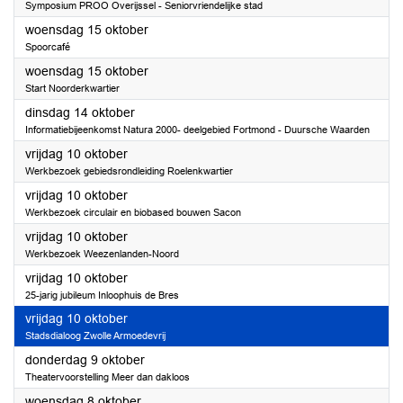
Symposium PROO Overijssel - Seniorvriendelijke stad
2025
woensdag 15 oktober
Spoorcafé
2025
woensdag 15 oktober
Start Noorderkwartier
2025
dinsdag 14 oktober
Informatiebijeenkomst Natura 2000- deelgebied Fortmond - Duursche Waarden
2025
vrijdag 10 oktober
Werkbezoek gebiedsrondleiding Roelenkwartier
2025
vrijdag 10 oktober
Werkbezoek circulair en biobased bouwen Sacon
2025
vrijdag 10 oktober
Werkbezoek Weezenlanden-Noord
2025
vrijdag 10 oktober
25-jarig jubileum Inloophuis de Bres
2025
vrijdag 10 oktober
Stadsdialoog Zwolle Armoedevrij
2025
donderdag 9 oktober
Theatervoorstelling Meer dan dakloos
2025
woensdag 8 oktober