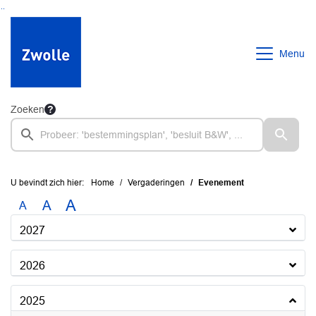
Ga naar de inhoud van deze pagina
Ga naar het zoeken
Ga naar het menu
Menu
Zoeken
U bevindt zich hier:
Home
Vergaderingen
Evenement
A
A
A
2027
2026
2025