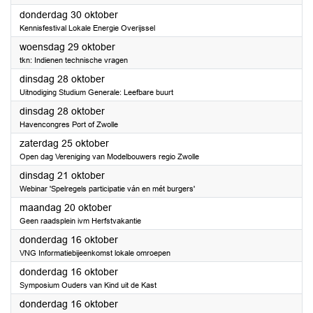
2025
donderdag 30 oktober
Kennisfestival Lokale Energie Overijssel
2025
woensdag 29 oktober
tkn: Indienen technische vragen
2025
dinsdag 28 oktober
Uitnodiging Studium Generale: Leefbare buurt
2025
dinsdag 28 oktober
Havencongres Port of Zwolle
2025
zaterdag 25 oktober
Open dag Vereniging van Modelbouwers regio Zwolle
2025
dinsdag 21 oktober
Webinar 'Spelregels participatie ván en mét burgers'
2025
maandag 20 oktober
Geen raadsplein ivm Herfstvakantie
2025
donderdag 16 oktober
VNG Informatiebijeenkomst lokale omroepen
2025
donderdag 16 oktober
Symposium Ouders van Kind uit de Kast
2025
donderdag 16 oktober