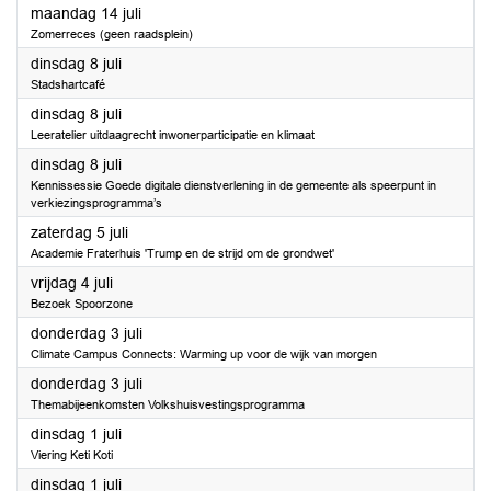
2025
maandag 14 juli
Zomerreces (geen raadsplein)
2025
dinsdag 8 juli
Stadshartcafé
2025
dinsdag 8 juli
Leeratelier uitdaagrecht inwonerparticipatie en klimaat
2025
dinsdag 8 juli
Kennissessie Goede digitale dienstverlening in de gemeente als speerpunt in
verkiezingsprogramma’s
2025
zaterdag 5 juli
Academie Fraterhuis 'Trump en de strijd om de grondwet'
2025
vrijdag 4 juli
Bezoek Spoorzone
2025
donderdag 3 juli
Climate Campus Connects: Warming up voor de wijk van morgen
2025
donderdag 3 juli
Themabijeenkomsten Volkshuisvestingsprogramma
2025
dinsdag 1 juli
Viering Keti Koti
2025
dinsdag 1 juli