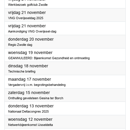
Werkbezoek golfclub Zwolle
2025
vrijdag 21 november
VNG Overijsseldag 2025
2025
vrijdag 21 november
Aankondiging VNG Overijssel-dag
2025
donderdag 20 november
Regio Zwolle dag
2025
woensdag 19 november
GEANNULEERD: Bijeenkomst Gezondheid en ontmoeting
2025
dinsdag 18 november
Technische briefing
2025
maandag 17 november
Vergadervrij i.v.m. begrotingsbehandeling
2025
zaterdag 15 november
Onthulling gevelsteen Gesina ter Borch
2025
donderdag 13 november
Nationaal Deltacongres 2025
2025
woensdag 12 november
Netwerkbijeenkomst IJsseldelta