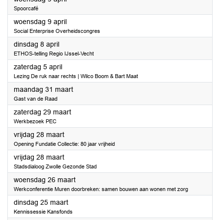
Spoorcafé
2025
woensdag 9 april
Social Enterprise Overheidscongres
2025
dinsdag 8 april
ETHOS-telling Regio IJssel-Vecht
2025
zaterdag 5 april
Lezing De ruk naar rechts | Wilco Boom & Bart Maat
2025
maandag 31 maart
Gast van de Raad
2025
zaterdag 29 maart
Werkbezoek PEC
2025
vrijdag 28 maart
Opening Fundatie Collectie: 80 jaar vrijheid
2025
vrijdag 28 maart
Stadsdialoog Zwolle Gezonde Stad
2025
woensdag 26 maart
Werkconferentie Muren doorbreken: samen bouwen aan wonen met zorg
2025
dinsdag 25 maart
Kennissessie Kansfonds