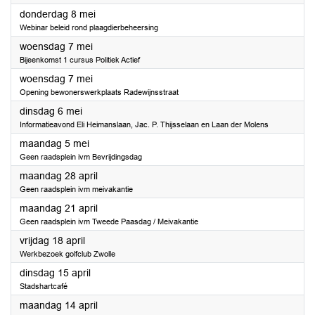
2025
donderdag 8 mei
Webinar beleid rond plaagdierbeheersing
2025
woensdag 7 mei
Bijeenkomst 1 cursus Politiek Actief
2025
woensdag 7 mei
Opening bewonerswerkplaats Radewijnsstraat
2025
dinsdag 6 mei
Informatieavond Eli Heimanslaan, Jac. P. Thijsselaan en Laan der Molens
2025
maandag 5 mei
Geen raadsplein ivm Bevrijdingsdag
2025
maandag 28 april
Geen raadsplein ivm meivakantie
2025
maandag 21 april
Geen raadsplein ivm Tweede Paasdag / Meivakantie
2025
vrijdag 18 april
Werkbezoek golfclub Zwolle
2025
dinsdag 15 april
Stadshartcafé
2025
maandag 14 april