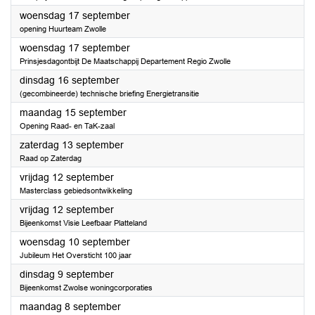
2025
woensdag 17 september
opening Huurteam Zwolle
2025
woensdag 17 september
Prinsjesdagontbijt De Maatschappij Departement Regio Zwolle
2025
dinsdag 16 september
(gecombineerde) technische briefing Energietransitie
2025
maandag 15 september
Opening Raad- en TaK-zaal
2025
zaterdag 13 september
Raad op Zaterdag
2025
vrijdag 12 september
Masterclass gebiedsontwikkeling
2025
vrijdag 12 september
Bijeenkomst Visie Leefbaar Platteland
2025
woensdag 10 september
Jubileum Het Oversticht 100 jaar
2025
dinsdag 9 september
Bijeenkomst Zwolse woningcorporaties
2025
maandag 8 september