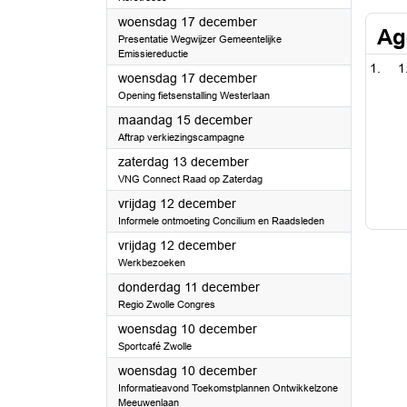
2025
woensdag 17 december
Ag
Presentatie Wegwijzer Gemeentelijke
Emissiereductie
1
2025
woensdag 17 december
Opening fietsenstalling Westerlaan
2025
maandag 15 december
Aftrap verkiezingscampagne
2025
zaterdag 13 december
VNG Connect Raad op Zaterdag
2025
vrijdag 12 december
Informele ontmoeting Concilium en Raadsleden
2025
vrijdag 12 december
Werkbezoeken
2025
donderdag 11 december
Regio Zwolle Congres
2025
woensdag 10 december
Sportcafé Zwolle
2025
woensdag 10 december
Informatieavond Toekomstplannen Ontwikkelzone
Meeuwenlaan