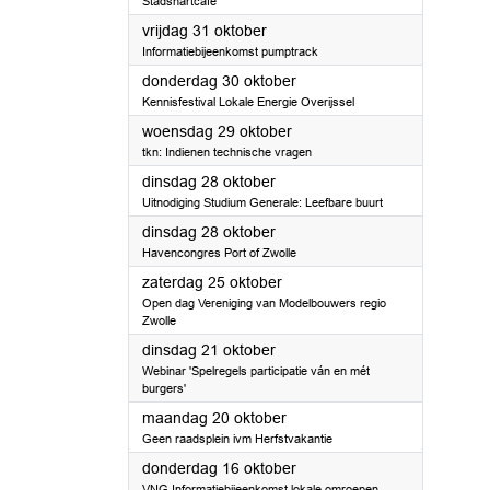
Stadshartcafé
2025
vrijdag 31 oktober
Informatiebijeenkomst pumptrack
2025
donderdag 30 oktober
Kennisfestival Lokale Energie Overijssel
2025
woensdag 29 oktober
tkn: Indienen technische vragen
2025
dinsdag 28 oktober
Uitnodiging Studium Generale: Leefbare buurt
2025
dinsdag 28 oktober
Havencongres Port of Zwolle
2025
zaterdag 25 oktober
Open dag Vereniging van Modelbouwers regio
Zwolle
2025
dinsdag 21 oktober
Webinar 'Spelregels participatie ván en mét
burgers'
2025
maandag 20 oktober
Geen raadsplein ivm Herfstvakantie
2025
donderdag 16 oktober
VNG Informatiebijeenkomst lokale omroepen