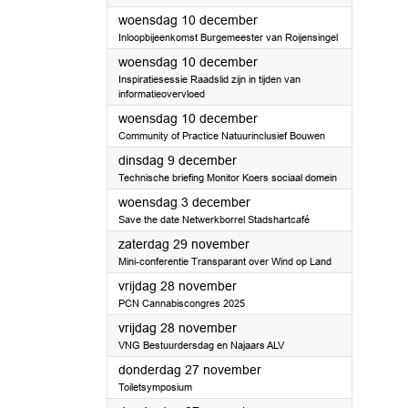
2025
woensdag 10 december
Inloopbijeenkomst Burgemeester van Roijensingel
2025
woensdag 10 december
Inspiratiesessie Raadslid zijn in tijden van
informatieovervloed
2025
woensdag 10 december
Community of Practice Natuurinclusief Bouwen
2025
dinsdag 9 december
Technische briefing Monitor Koers sociaal domein
2025
woensdag 3 december
Save the date Netwerkborrel Stadshartcafé
2025
zaterdag 29 november
Mini-conferentie Transparant over Wind op Land
2025
vrijdag 28 november
PCN Cannabiscongres 2025
2025
vrijdag 28 november
VNG Bestuurdersdag en Najaars ALV
2025
donderdag 27 november
Toiletsymposium