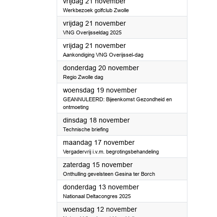
2025
vrijdag 21 november
Werkbezoek golfclub Zwolle
2025
vrijdag 21 november
VNG Overijsseldag 2025
2025
vrijdag 21 november
Aankondiging VNG Overijssel-dag
2025
donderdag 20 november
Regio Zwolle dag
2025
woensdag 19 november
GEANNULEERD: Bijeenkomst Gezondheid en
ontmoeting
2025
dinsdag 18 november
Technische briefing
2025
maandag 17 november
Vergadervrij i.v.m. begrotingsbehandeling
2025
zaterdag 15 november
Onthulling gevelsteen Gesina ter Borch
2025
donderdag 13 november
Nationaal Deltacongres 2025
2025
woensdag 12 november