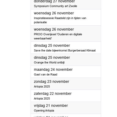
2025
donderdag 27 november
Symposium Community art Zwolle
2025
woensdag 26 november
Inspiratiesessie Raadslid zijn in tijden van
polarisatie
2025
woensdag 26 november
PROO Overijssel 'Ouderen en digitale
weerbaarheid'
2025
dinsdag 25 november
Save the date bijeenkomst Burgerberaad Klimaat
2025
dinsdag 25 november
Orange the World ontbijt
2025
maandag 24 november
Gast van de Raad
2025
zondag 23 november
Artopia 2025
2025
zaterdag 22 november
Artopia 2025
2025
vrijdag 21 november
Opening Artopia