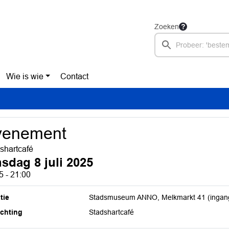
Zoeken
Wie is wie
Contact
venement
shartcafé
nsdag 8 juli 2025
5 - 21:00
tie
Stadsmuseum ANNO, Melkmarkt 41 (ingang 
ichting
Stadshartcafé