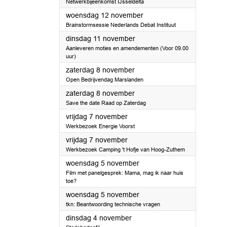
Netwerkbijeenkomst IJsseldelta
2025
woensdag 12 november
Brainstormsessie Nederlands Debat Instituut
2025
dinsdag 11 november
Aanleveren moties en amendementen (Voor 09.00
uur)
2025
zaterdag 8 november
Open Bedrijvendag Marslanden
2025
zaterdag 8 november
Save the date Raad op Zaterdag
2025
vrijdag 7 november
Werkbezoek Energie Voorst
2025
vrijdag 7 november
Werkbezoek Camping 't Hofje van Hoog-Zuthem
2025
woensdag 5 november
Film met panelgesprek: Mama, mag ik naar huis
toe?
2025
woensdag 5 november
tkn: Beantwoording technische vragen
2025
dinsdag 4 november