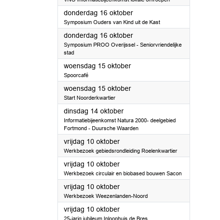
2025
donderdag 16 oktober
Symposium Ouders van Kind uit de Kast
2025
donderdag 16 oktober
Symposium PROO Overijssel - Seniorvriendelijke
stad
2025
woensdag 15 oktober
Spoorcafé
2025
woensdag 15 oktober
Start Noorderkwartier
2025
dinsdag 14 oktober
Informatiebijeenkomst Natura 2000- deelgebied
Fortmond - Duursche Waarden
2025
vrijdag 10 oktober
Werkbezoek gebiedsrondleiding Roelenkwartier
2025
vrijdag 10 oktober
Werkbezoek circulair en biobased bouwen Sacon
2025
vrijdag 10 oktober
Werkbezoek Weezenlanden-Noord
2025
vrijdag 10 oktober
25-jarig jubileum Inloophuis de Bres