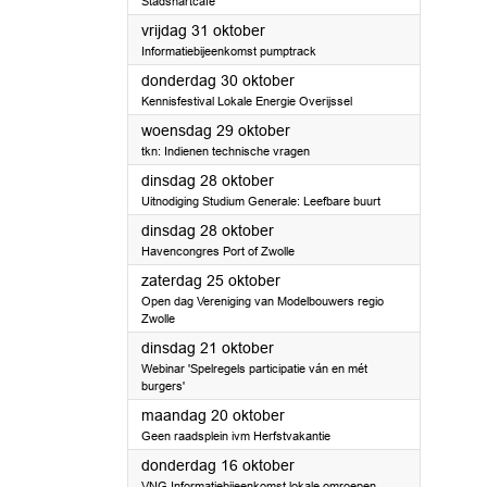
Stadshartcafé
2025
vrijdag 31 oktober
Informatiebijeenkomst pumptrack
2025
donderdag 30 oktober
Kennisfestival Lokale Energie Overijssel
2025
woensdag 29 oktober
tkn: Indienen technische vragen
2025
dinsdag 28 oktober
Uitnodiging Studium Generale: Leefbare buurt
2025
dinsdag 28 oktober
Havencongres Port of Zwolle
2025
zaterdag 25 oktober
Open dag Vereniging van Modelbouwers regio
Zwolle
2025
dinsdag 21 oktober
Webinar 'Spelregels participatie ván en mét
burgers'
2025
maandag 20 oktober
Geen raadsplein ivm Herfstvakantie
2025
donderdag 16 oktober
VNG Informatiebijeenkomst lokale omroepen