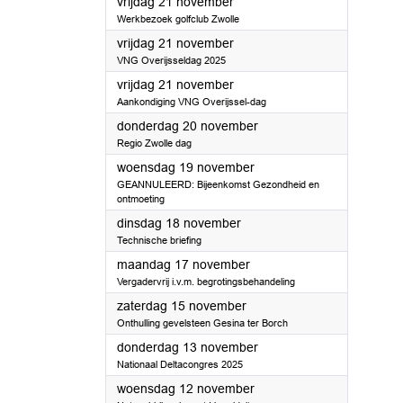
2025
vrijdag 21 november
Werkbezoek golfclub Zwolle
2025
vrijdag 21 november
VNG Overijsseldag 2025
2025
vrijdag 21 november
Aankondiging VNG Overijssel-dag
2025
donderdag 20 november
Regio Zwolle dag
2025
woensdag 19 november
GEANNULEERD: Bijeenkomst Gezondheid en
ontmoeting
2025
dinsdag 18 november
Technische briefing
2025
maandag 17 november
Vergadervrij i.v.m. begrotingsbehandeling
2025
zaterdag 15 november
Onthulling gevelsteen Gesina ter Borch
2025
donderdag 13 november
Nationaal Deltacongres 2025
2025
woensdag 12 november