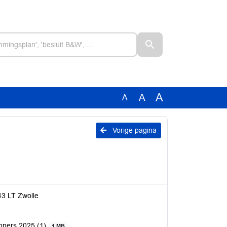
A
A
A
Vorige pagina
43 LT Zwolle
nners 2025 (1)
1 MB