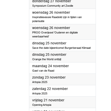
2025
donderdag 27 november
Symposium Community art Zwolle
2025
woensdag 26 november
Inspiratiesessie Raadslid zijn in tijden van
polarisatie
2025
woensdag 26 november
PROO Overijssel 'Ouderen en digitale
weerbaarheid'
2025
dinsdag 25 november
Save the date bijeenkomst Burgerberaad Klimaat
2025
dinsdag 25 november
Orange the World ontbijt
2025
maandag 24 november
Gast van de Raad
2025
zondag 23 november
Artopia 2025
2025
zaterdag 22 november
Artopia 2025
2025
vrijdag 21 november
Opening Artopia