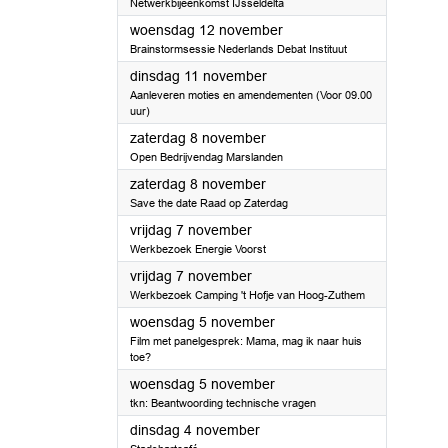
Netwerkbijeenkomst IJsseldelta
2025
woensdag 12 november
Brainstormsessie Nederlands Debat Instituut
2025
dinsdag 11 november
Aanleveren moties en amendementen (Voor 09.00
uur)
2025
zaterdag 8 november
Open Bedrijvendag Marslanden
2025
zaterdag 8 november
Save the date Raad op Zaterdag
2025
vrijdag 7 november
Werkbezoek Energie Voorst
2025
vrijdag 7 november
Werkbezoek Camping 't Hofje van Hoog-Zuthem
2025
woensdag 5 november
Film met panelgesprek: Mama, mag ik naar huis
toe?
2025
woensdag 5 november
tkn: Beantwoording technische vragen
2025
dinsdag 4 november