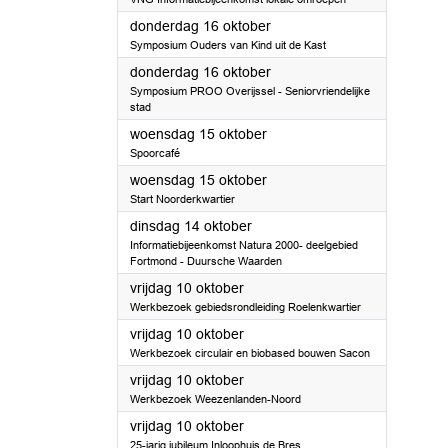
2025
donderdag 16 oktober
Symposium Ouders van Kind uit de Kast
2025
donderdag 16 oktober
Symposium PROO Overijssel - Seniorvriendelijke
stad
2025
woensdag 15 oktober
Spoorcafé
2025
woensdag 15 oktober
Start Noorderkwartier
2025
dinsdag 14 oktober
Informatiebijeenkomst Natura 2000- deelgebied
Fortmond - Duursche Waarden
2025
vrijdag 10 oktober
Werkbezoek gebiedsrondleiding Roelenkwartier
2025
vrijdag 10 oktober
Werkbezoek circulair en biobased bouwen Sacon
2025
vrijdag 10 oktober
Werkbezoek Weezenlanden-Noord
2025
vrijdag 10 oktober
25-jarig jubileum Inloophuis de Bres