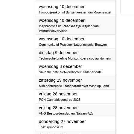
2025
woensdag 10 december
Inloopbijeenkomst Burgemeester van Roijensingel
2025
woensdag 10 december
Inspiratiesessie Raadslid zijn in tijden van
informatieovervloed
2025
woensdag 10 december
Community of Practice Natuurinclusief Bouwen
2025
dinsdag 9 december
Technische briefing Monitor Koers sociaal domein
2025
woensdag 3 december
Save the date Netwerkborrel Stadshartcafé
2025
zaterdag 29 november
Mini-conferentie Transparant over Wind op Land
2025
vrijdag 28 november
PCN Cannabiscongres 2025
2025
vrijdag 28 november
VNG Bestuurdersdag en Najaars ALV
2025
donderdag 27 november
Toiletsymposium