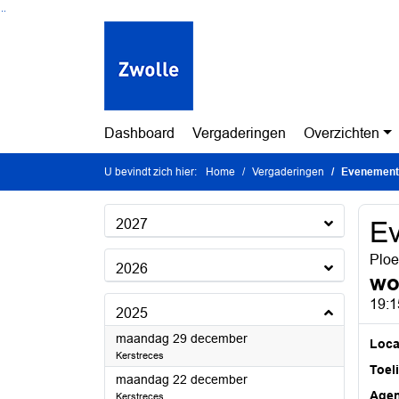
Ga naar de inhoud van deze pagina
Ga naar het zoeken
Ga naar het menu
Dashboard
Vergaderingen
Overzichten
U bevindt zich hier:
Home
Vergaderingen
Evenement
2027
E
Ploe
2026
wo
19:1
2025
2025
maandag 29 december
Loca
Kerstreces
Toel
2025
maandag 22 december
Age
Kerstreces