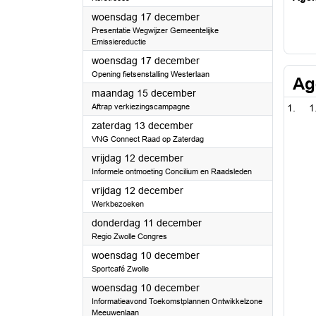
2025
woensdag 17 december
Presentatie Wegwijzer Gemeentelijke
Emissiereductie
2025
woensdag 17 december
Opening fietsenstalling Westerlaan
Ag
2025
maandag 15 december
Aftrap verkiezingscampagne
1
2025
zaterdag 13 december
VNG Connect Raad op Zaterdag
2025
vrijdag 12 december
Informele ontmoeting Concilium en Raadsleden
2025
vrijdag 12 december
Werkbezoeken
2025
donderdag 11 december
Regio Zwolle Congres
2025
woensdag 10 december
Sportcafé Zwolle
2025
woensdag 10 december
Informatieavond Toekomstplannen Ontwikkelzone
Meeuwenlaan