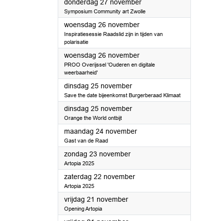
2025
donderdag 27 november
Symposium Community art Zwolle
2025
woensdag 26 november
Inspiratiesessie Raadslid zijn in tijden van
polarisatie
2025
woensdag 26 november
PROO Overijssel 'Ouderen en digitale
weerbaarheid'
2025
dinsdag 25 november
Save the date bijeenkomst Burgerberaad Klimaat
2025
dinsdag 25 november
Orange the World ontbijt
2025
maandag 24 november
Gast van de Raad
2025
zondag 23 november
Artopia 2025
2025
zaterdag 22 november
Artopia 2025
2025
vrijdag 21 november
Opening Artopia