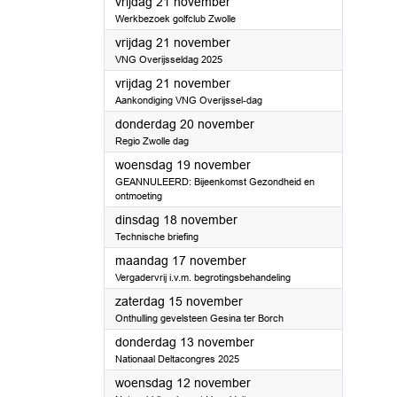
2025
vrijdag 21 november
Werkbezoek golfclub Zwolle
2025
vrijdag 21 november
VNG Overijsseldag 2025
2025
vrijdag 21 november
Aankondiging VNG Overijssel-dag
2025
donderdag 20 november
Regio Zwolle dag
2025
woensdag 19 november
GEANNULEERD: Bijeenkomst Gezondheid en
ontmoeting
2025
dinsdag 18 november
Technische briefing
2025
maandag 17 november
Vergadervrij i.v.m. begrotingsbehandeling
2025
zaterdag 15 november
Onthulling gevelsteen Gesina ter Borch
2025
donderdag 13 november
Nationaal Deltacongres 2025
2025
woensdag 12 november