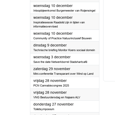
2025
woensdag 10 december
Inloopbijeenkomst Burgemeester van Roijensingel
2025
woensdag 10 december
Inspiratiesessie Raadslid zijn in tijden van
informatieovervloed
2025
woensdag 10 december
Community of Practice Natuurinclusief Bouwen
2025
dinsdag 9 december
Technische briefing Monitor Koers sociaal domein
2025
woensdag 3 december
Save the date Netwerkborrel Stadshartcafé
2025
zaterdag 29 november
Mini-conferentie Transparant over Wind op Land
2025
vrijdag 28 november
PCN Cannabiscongres 2025
2025
vrijdag 28 november
VNG Bestuurdersdag en Najaars ALV
2025
donderdag 27 november
Toiletsymposium