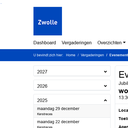
Ga naar de inhoud van deze pagina
Ga naar het zoeken
Ga naar het menu
Dashboard
Vergaderingen
Overzichten
U bevindt zich hier:
Home
Vergaderingen
Evenement
2027
E
Jubi
2026
wo
13:3
2025
2025
maandag 29 december
Loca
Kerstreces
Toel
2025
maandag 22 december
Age
Kerstreces