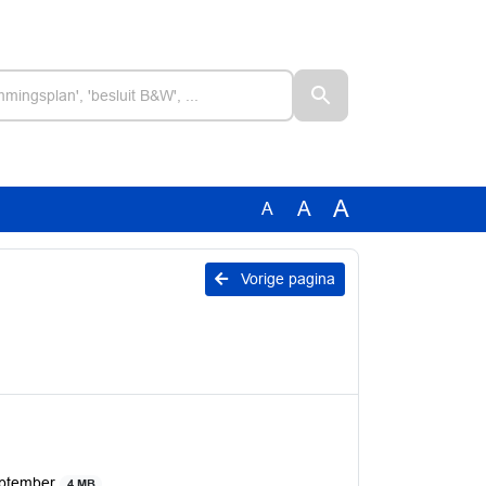
A
A
A
Vorige pagina
eptember
4 MB