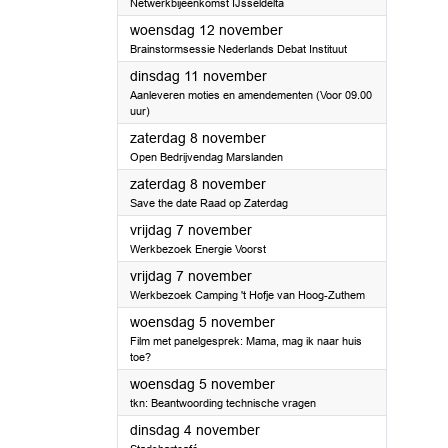
Netwerkbijeenkomst IJsseldelta
2025
woensdag 12 november
Brainstormsessie Nederlands Debat Instituut
2025
dinsdag 11 november
Aanleveren moties en amendementen (Voor 09.00
uur)
2025
zaterdag 8 november
Open Bedrijvendag Marslanden
2025
zaterdag 8 november
Save the date Raad op Zaterdag
2025
vrijdag 7 november
Werkbezoek Energie Voorst
2025
vrijdag 7 november
Werkbezoek Camping 't Hofje van Hoog-Zuthem
2025
woensdag 5 november
Film met panelgesprek: Mama, mag ik naar huis
toe?
2025
woensdag 5 november
tkn: Beantwoording technische vragen
2025
dinsdag 4 november