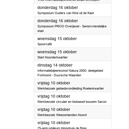
2025
donderdag 16 oktober
Symposium Ouders van Kind uit de Kast
2025
donderdag 16 oktober
Symposium PROO Overijssel - Seniorvriendelijke
stad
2025
woensdag 15 oktober
Spoorcafé
2025
woensdag 15 oktober
Start Noorderkwartier
2025
dinsdag 14 oktober
Informatiebijeenkomst Natura 2000- deelgebied
Fortmond - Duursche Waarden
2025
vrijdag 10 oktober
Werkbezoek gebiedsrondleiding Roelenkwartier
2025
vrijdag 10 oktober
Werkbezoek circulair en biobased bouwen Sacon
2025
vrijdag 10 oktober
Werkbezoek Weezenlanden-Noord
2025
vrijdag 10 oktober
25-jarig jubileum Inloophuis de Bres