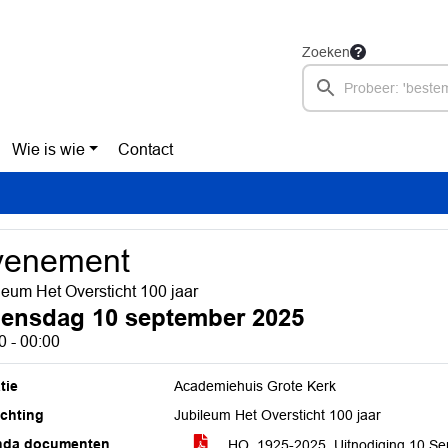
Zoeken
Wie is wie
Contact
venement
leum Het Oversticht 100 jaar
ensdag 10 september 2025
0 - 00:00
tie
Academiehuis Grote Kerk
ichting
Jubileum Het Oversticht 100 jaar
nda documenten
HO_1925-2025_Uitnodiging 10 S