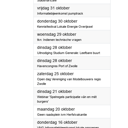
Stadshartcafé
2025
vrijdag 31 oktober
Informatiebijeenkomst pumptrack
2025
donderdag 30 oktober
Kennisfestival Lokale Energie Overijssel
2025
woensdag 29 oktober
tkn: Indienen technische vragen
2025
dinsdag 28 oktober
Uitnodiging Studium Generale: Leefbare buurt
2025
dinsdag 28 oktober
Havencongres Port of Zwolle
2025
zaterdag 25 oktober
Open dag Vereniging van Modelbouwers regio
Zwolle
2025
dinsdag 21 oktober
Webinar 'Spelregels participatie ván en mét
burgers'
2025
maandag 20 oktober
Geen raadsplein ivm Herfstvakantie
2025
donderdag 16 oktober
VNG Informatiebijeenkomst lokale omroepen