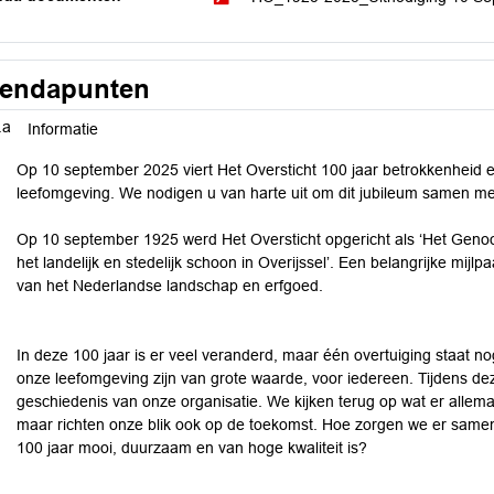
endapunten
.a
Informatie
Op 10 september 2025 viert Het Oversticht 100 jaar betrokkenheid en 
leefomgeving. We nodigen u van harte uit om dit jubileum samen met
Op 10 september 1925 werd Het Oversticht opgericht als ‘Het Geno
het landelijk en stedelijk schoon in Overijssel’. Een belangrijke mi
van het Nederlandse landschap en erfgoed.
In deze 100 jaar is er veel veranderd, maar één overtuiging staat nog
onze leefomgeving zijn van grote waarde, voor iedereen. Tijdens dez
geschiedenis van onze organisatie. We kijken terug op wat er allema
maar richten onze blik ook op de toekomst. Hoe zorgen we er same
100 jaar mooi, duurzaam en van hoge kwaliteit is?