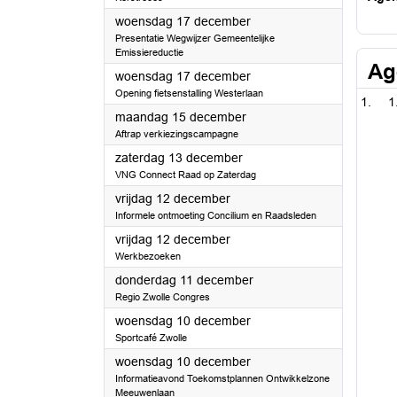
2025
woensdag 17 december
Presentatie Wegwijzer Gemeentelijke
Emissiereductie
Ag
2025
woensdag 17 december
Opening fietsenstalling Westerlaan
1
2025
maandag 15 december
Aftrap verkiezingscampagne
2025
zaterdag 13 december
VNG Connect Raad op Zaterdag
2025
vrijdag 12 december
Informele ontmoeting Concilium en Raadsleden
2025
vrijdag 12 december
Werkbezoeken
2025
donderdag 11 december
Regio Zwolle Congres
2025
woensdag 10 december
Sportcafé Zwolle
2025
woensdag 10 december
Informatieavond Toekomstplannen Ontwikkelzone
Meeuwenlaan